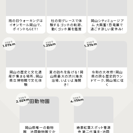
雨の日ウォーキングは
杜の街グレースで体
岡山シティミュージア
イオンモール岡山で、
験するゴッホの軌跡、
ム 大興奮！恐竜展で
ポイントもGET！
動くゴッホ展を鑑賞
過ごす涼しい夏休み！
ココから
ココから
ココから
1.07km
1.37km
1.25km
岡山の歴史と文化遺
夏の訪れを告げる！岡
令和の大改修！岡山
産が集まる場所、岡山
山県最大の渋川海水
県の誇る歴史的ラン
県立博物館で文化体
浴場、いよいよ海開
ドマーク、岡山城に征
験
き！
く
ココから
ココから
4.75km
2.02km
岡山県唯一の動物
絶景紅葉スポット曹源
園 池田動物園でか
寺 第二代藩主・池田