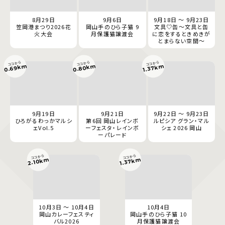
8月29日
9月6日
9月18日 ～ 9月23日
笠岡港まつり2026花
岡山手のひら子猫 9
文具♡缶～文具と缶
火大会
月保護猫譲渡会
に恋をするときめきが
とまらない空間～
ココから
ココから
ココから
0.69km
0.80km
1.37km
9月19日
9月21日
9月22日 ～ 9月23日
ひろがるわっかマルシ
第6回 岡山レインボ
ルピシア グラン・マル
ェVol.5
ーフェスタ・レインボ
シェ 2026 岡山
ーパレード
ココから
ココから
2.10km
1.37km
10月3日 ～ 10月4日
10月4日
岡山カレーフェスティ
岡山手のひら子猫 10
バル2026
月保護猫譲渡会