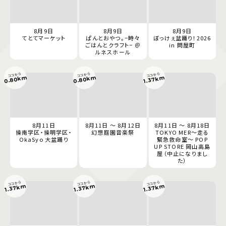
8月9日
8月9日
8月9日
てとてマーケット
ぱんとおやつ。−時々
ぼっけぇ盆踊り！2026
ごはんとクラフト− ＠
in 問屋町
ルネスホール
ココから
ココから
ココから
0.80km
0.80km
1.37km
8月11日
8月11日 ～ 8月12日
8月11日 ～ 8月18日
操南学区・操明学区・
幻想庭園音楽祭
TOKYO MER～走る
OkaSyo 大盆踊り
緊急救命室～ POP
UP STORE 岡山高島
屋（中止になりまし
た）
ココから
ココから
ココから
1.37km
1.37km
1.37km