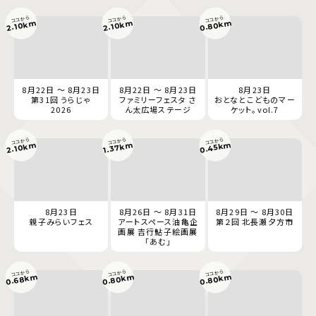
ココから
ココから
ココから
0.80km
2.10km
2.10km
8月22日 ～ 8月23日
8月22日 ～ 8月23日
8月23日
第31回 うらじゃ
ファミリーフェスタ さ
おとなとこどものマー
2026
ん太広場ステージ
ケット。vol.7
ココから
ココから
ココから
0.45km
2.10km
1.37km
8月23日
8月26日 ～ 8月31日
8月29日 ～ 8月30日
親子みらいフェス
アートスペース油亀企
第２回 北長瀬夕方市
画展 吉行鮎子絵画展
「あむ」
ココから
ココから
ココから
0.68km
0.80km
0.80km