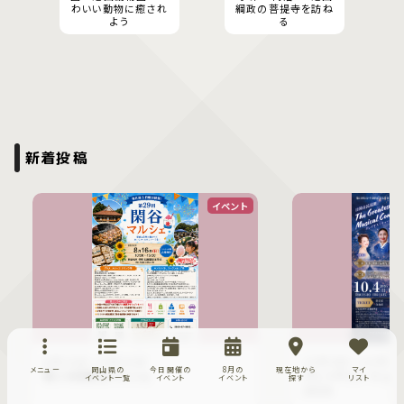
わいい動物に癒され
綱政の菩提寺を訪ね
よう
る
新着投稿
イベント
8月16日〜8月16日
10月4日〜10月4
メニュー
岡山県の
今日開催の
8月の
現在地から
マイ
第２９回閑谷マルシェ
グレイテスト ミュー
イベント一覧
イベント
イベント
探す
リスト
2026