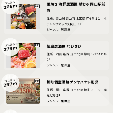
ココから
藁焼き 海鮮居酒屋 晴じゃ 岡山駅前
266m
店
住所: 岡山県岡山市北区錦町４番１１ ホ
テルリブマックス岡山 1F
ジャンル: 居酒屋
ココから
個室居酒屋 わびさび
279m
住所: 岡山県岡山市北区錦町3-2YAビル
2F
ジャンル: 居酒屋
ココから
錦町個室酒膳ゲンヤハナレ別邸
297m
住所: 岡山県岡山市北区錦町３－８ 赤
松ビル２F
ジャンル: 居酒屋