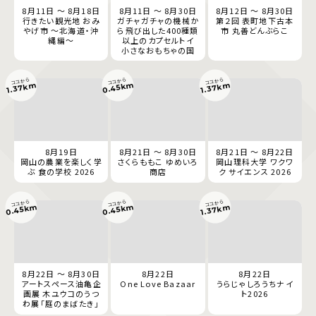
8月11日 ～ 8月18日
8月11日 ～ 8月30日
8月12日 ～ 8月30日
行きたい観光地 おみ
ガチャガチャの機械か
第２回 表町地下古本
やげ市 ～北海道・沖
ら飛び出した400種類
市 丸善どんぶらこ
縄編～
以上のカプセルトイ
小さなおもちゃの国
ココから
ココから
ココから
0.45km
1.37km
1.37km
8月19日
8月21日 ～ 8月30日
8月21日 ～ 8月22日
岡山の農業を楽しく学
さくらももこ ゆめいろ
岡山理科大学 ワクワ
ぶ 食の学校 2026
商店
ク サイエンス 2026
ココから
ココから
ココから
0.45km
0.45km
1.37km
8月22日 ～ 8月30日
8月22日
8月22日
アートスペース油亀企
One Love Bazaar
うらじゃしろうちナイ
画展 木ユウコのうつ
ト2026
わ展「庭のまばたき」