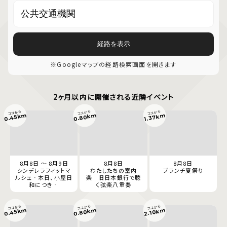
経路を表示
※Googleマップの経路検索画面を開きます
2ヶ月以内に開催される近隣イベント
ココから
ココから
ココから
0.80km
0.45km
1.37km
8月8日 ～ 8月9日
8月8日
8月8日
シンデレラフィットマ
わたしたちの室内
ブランチ夏祭り
ルシェ‐本日、小屋日
楽 旧日本銀行で聴
和につき‐
く弦楽八重奏
ココから
ココから
ココから
0.80km
0.45km
2.10km