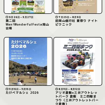
9月26日～9月27日
7月25日～8月9日
第二回
旧岡山偕行社 夏祭り ナイト
Wan!WonderfulFesta岡山
ピクニック
会場
11月15日～11月15日
8月11日～8月12日
たけべマルシェ 2026
アリオ倉敷×三井アウトレッ
トパーク 倉敷 ミニ四駆ま
つり（三井アウトレットパー
ク倉敷）