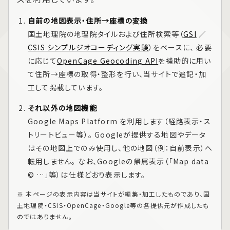
自前の地図表示・住所→座標の変換
国土地理院の地理院タイルおよび住所検索等（
GSI
／
CSIS シンプルジオコーディング実験
）をベースに、 必要
に応じて
OpenCage Geocoding API
を補助的に用い
て住所→座標の取得・整形を行い、当サイトで追記・加
工して掲載しています。
それ以外の地図機能
Google Maps Platform
を利用します（経路表示・ス
トリートビュー等）。 Googleが提供する地図やデータ
はその地図上でのみ使用し、他の地図（例：自前表示）へ
転用しません。 なお、Googleの帰属表示（「Map data
© …」等）は仕様どおり表示します。
※ 本ページの表示内容は当サイトが編集・加工したものであり、国
土地理院・CSIS・OpenCage・Google等の各提供元が作成したも
のではありません。