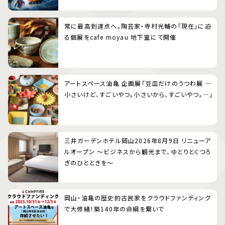
常に最高到達点へ。陶芸家・寺村光輔の「現在」に迫
る個展をcafe moyau 地下室にて開催
アートスペース油亀 企画展「豆皿だけのうつわ展 ―
小さいけど、すごいやつ。小さいから、すごいやつ。―」
三井ガーデンホテル岡山2026年8月9日 リニューア
ルオープン 〜ビジネスから観光まで、ゆとりとくつろ
ぎのひとときを〜
岡山・油亀の歴史的古民家をクラウドファンディング
で大修繕！築140年の命綱を繋いで