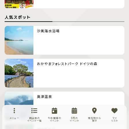
人気スポット
沙美海水浴場
おかやまフォレストパーク ドイツの森
奥津温泉
メニュー
岡山県の
今日開催の
8月の
現在地から
マイ
イベント一覧
イベント
イベント
探す
リスト