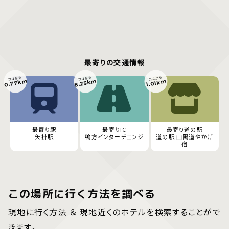
最寄りの交通情報
ココから
ココから
ココから
0.77km
8.25km
1.01km
最寄り駅
最寄りIC
最寄り道の駅
矢掛駅
鴨方インターチェンジ
道の駅 山陽道やかげ
宿
この場所に行く方法を調べる
現地に行く方法 ＆ 現地近くのホテルを検索することがで
きます。