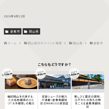
2026年4月22日
倉敷市
岡山県
ホーム
岡山県内のイベント情報
岡山県
倉敷市
こちらもどうですか？
ココから
ココから
ココから
1.79km
1.86km
1.86km
備前岡山を代表する、
足袋シューズの魅力
美しさと歴史の調和、
三大名物饅頭のひと
が満載！倉敷美観地
江戸からの悠久の時
つ「大手饅頭」の魅力
区のMARUGO直営店
をこえる倉敷美観地
区