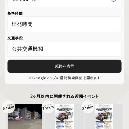
基準時間
交通手段
経路を表示
※Googleマップの経路検索画面を開きます
2ヶ月以内に開催される近隣イベント
ココから
ココから
ココから
3.11km
3.11km
3.11km