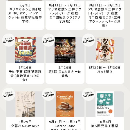
8月9日
8月11日 ～ 8月12日
8月11日 ～ 8月12日
キリヤマルシェ８月場
アリオ倉敷×三井アウ
アリオ倉敷×三井アウ
所 キリヤマナイトマー
トレットパーク 倉敷
トレットパーク 倉敷
ケットin倉敷翠松高等
ミニ四駆まつり（アリ
ミニ四駆まつり（三井
学校
オ倉敷）
アウトレットパーク倉
敷）
ココから
ココから
ココから
3.11km
3.11km
3.11km
8月16日
8月19日
8月29日 ～ 8月30日
予約不要 保護猫譲渡
第3回 ラムセミナーin
おっ！祭り
会（倉敷猫まもりの
倉敷
会）
ココから
ココから
ココから
3.11km
3.11km
3.11km
8月29日
9月19日 ～ 9月21日
10月4日
夕暮れA.P.markt
CarrotCake
第５回児島工藝祭
LittleParty～キャロ