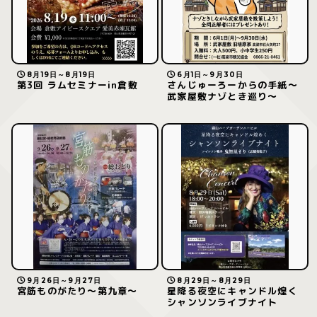
8月19日～8月19日
6月1日～9月30日
第3回 ラムセミナーin倉敷
さんじゅーろーからの手紙〜
武家屋敷ナゾとき巡り〜
9月26日～9月27日
8月29日～8月29日
宮筋ものがたり〜第九章〜
星降る夜空にキャンドル煌く
シャンソンライブナイト