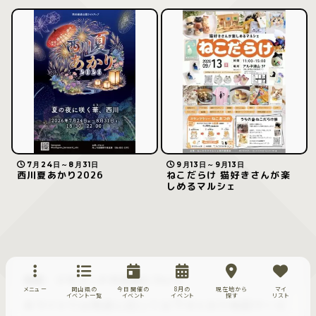
7月24日～8月31日
9月13日～9月13日
西川夏あかり2026
ねこだらけ 猫好きさんが楽
しめるマルシェ
地図・ジオコードの出典について
メニュー
岡山県の
今日開催の
8月の
現在地から
マイ
イベント一覧
イベント
イベント
探す
リスト
本サイトでは用途に応じて以下のとおり地図サービ