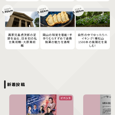
ココから
ココから
ココから
2.05km
3.58km
1.95km
画家児島虎次郎の足
岡山の味覚を堪能！手
自然の中でゆったりハ
跡を辿る、日本初の私
作りむらすずめで倉敷
イキング！種松山
立美術館・大原美術
銘菓の魅力を満喫
1500本の紫陽花を楽
館
しむ！
新着投稿
イベント