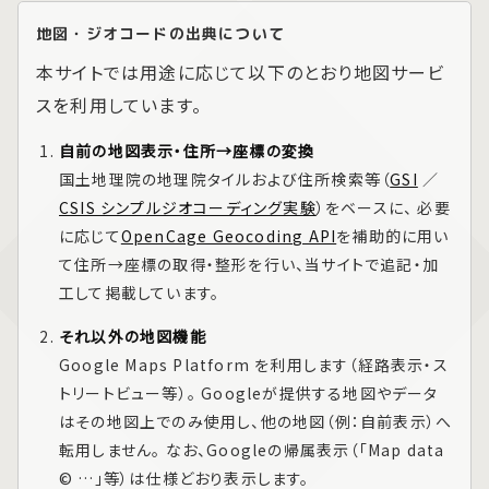
地図・ジオコードの出典について
本サイトでは用途に応じて以下のとおり地図サービ
スを利用しています。
自前の地図表示・住所→座標の変換
国土地理院の地理院タイルおよび住所検索等（
GSI
／
CSIS シンプルジオコーディング実験
）をベースに、 必要
に応じて
OpenCage Geocoding API
を補助的に用い
て住所→座標の取得・整形を行い、当サイトで追記・加
工して掲載しています。
それ以外の地図機能
Google Maps Platform
を利用します（経路表示・ス
トリートビュー等）。 Googleが提供する地図やデータ
はその地図上でのみ使用し、他の地図（例：自前表示）へ
転用しません。 なお、Googleの帰属表示（「Map data
© …」等）は仕様どおり表示します。