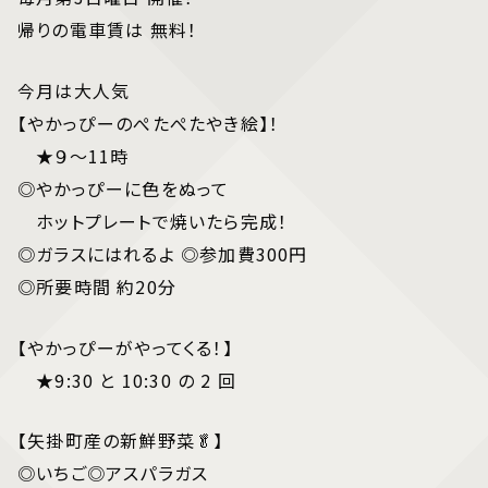
帰りの電車賃は 無料！
今月は大人気
【やかっぴーのぺたぺたやき絵】！
★９〜11時
◎やかっぴーに色をぬって
ホットプレートで焼いたら完成！
◎ガラスにはれるよ ◎参加費300円
◎所要時間 約20分
【やかっぴーがやってくる！】
★9:30 と 10:30 の 2 回
【矢掛町産の新鮮野菜🥬】
◎いちご◎アスパラガス