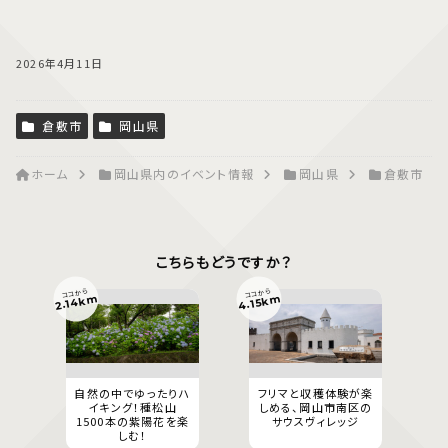
2026年4月11日
倉敷市
岡山県
ホーム
岡山県内のイベント情報
岡山県
倉敷市
こちらもどうですか？
ココから
ココから
2.14km
4.15km
自然の中でゆったりハ
フリマと収穫体験が楽
イキング！種松山
しめる、岡山市南区の
1500本の紫陽花を楽
サウスヴィレッジ
しむ！