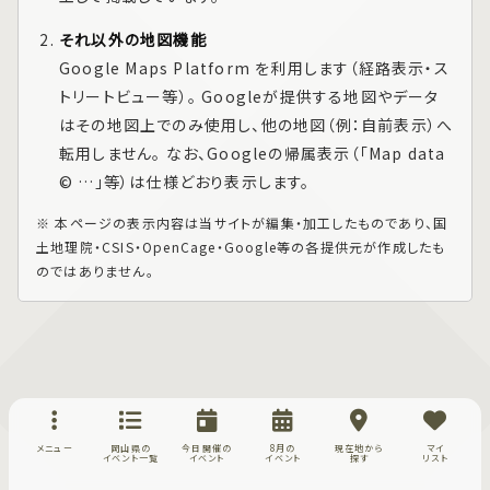
それ以外の地図機能
Google Maps Platform
を利用します（経路表示・ス
トリートビュー等）。 Googleが提供する地図やデータ
はその地図上でのみ使用し、他の地図（例：自前表示）へ
転用しません。 なお、Googleの帰属表示（「Map data
© …」等）は仕様どおり表示します。
※ 本ページの表示内容は当サイトが編集・加工したものであり、国
土地理院・CSIS・OpenCage・Google等の各提供元が作成したも
のではありません。
メニュー
岡山県の
今日開催の
8月の
現在地から
マイ
イベント一覧
イベント
イベント
探す
リスト