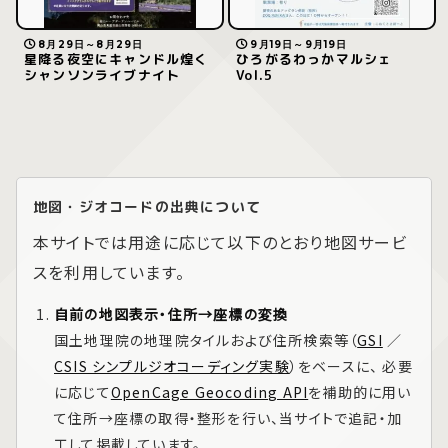
8月29日～8月29日
9月19日～9月19日
星降る夜空にキャンドル煌く
ひろがるわっかマルシェ
シャンソンライブナイト
Vol.5
地図・ジオコードの出典について
本サイトでは用途に応じて以下のとおり地図サービ
スを利用しています。
自前の地図表示・住所→座標の変換
国土地理院の地理院タイルおよび住所検索等（
GSI
／
CSIS シンプルジオコーディング実験
）をベースに、 必要
に応じて
OpenCage Geocoding API
を補助的に用い
て住所→座標の取得・整形を行い、当サイトで追記・加
工して掲載しています。