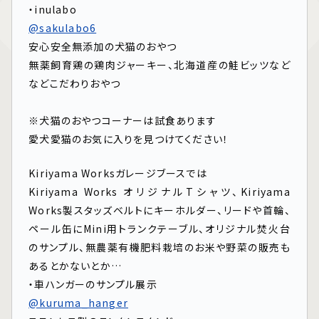
・inulabo
@sakulabo6
安心安全無添加の犬猫のおやつ
無薬飼育鶏の鶏肉ジャーキー、北海道産の鮭ビッツなど
などこだわりおやつ
⁡
※犬猫のおやつコーナーは試食あります
愛犬愛猫のお気に入りを見つけてください！
Kiriyama Worksガレージブースでは
Kiriyama Works オリジナルTシャツ、Kiriyama
Works製スタッズベルトにキーホルダー、リードや首輪、
ペール缶にMini用トランクテーブル、オリジナル焚火台
のサンプル、無農薬有機肥料栽培のお米や野菜の販売も
あるとかないとか…
・車ハンガーのサンプル展示
@kuruma_hanger