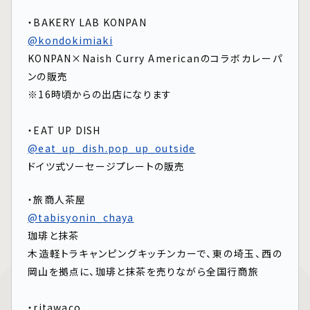
・BAKERY LAB KONPAN
@kondokimiaki
KONPAN×Naish Curry Americanのコラボカレーパ
ンの販売
※16時頃からの出店になります
⁡
・EAT UP DISH
@eat_up_dish.pop_up_outside
ドイツ式ソーセージプレートの販売
・旅商人茶屋
@tabisyonin_chaya
珈琲と抹茶
木造軽トラキャンピングキッチンカーで、東の埼玉、西の
岡山を拠点に、珈琲と抹茶を売りながら全国行商旅
⁡
・ritawaco