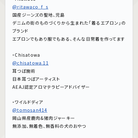
@ritawaco_f_s
国産ジーンズの聖地、児島
デニムの街のものづくりから生まれた｢着るエプロン｣の
ブランド
エプロンでもあり服でもある、そんな日常着を作ってます
⁡
・Chisatowa
@chisatowa.11
耳つぼ施術
日本耳つぼアーティスト
AEAJ認定アロマテラピーアドバイザー
・ワイルドディア
@tomosan414
岡山県産鹿肉&猪肉ジャーキー
無添加、無着色、無香料の犬のおやつ
⁡