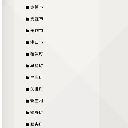
赤磐市
真庭市
美作市
浅口市
和気町
早島町
里庄町
矢掛町
新庄村
鏡野町
勝央町