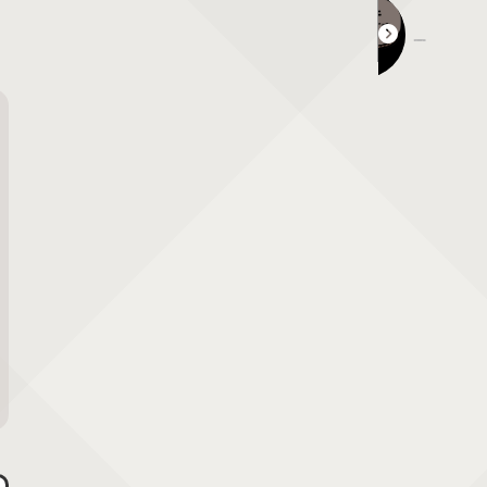
圀勝寺 椿まつり