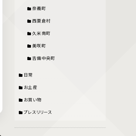
奈義町
西粟倉村
久米南町
美咲町
吉備中央町
日常
お土産
お買い物
プレスリリース