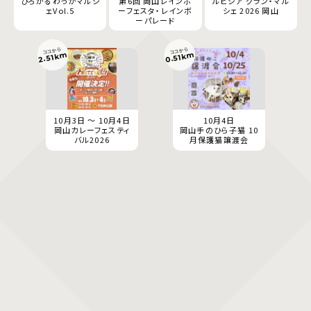
ひろがるわっかマルシ
第6回 岡山レインボ
ルピシア グラン・マル
ェVol.5
ーフェスタ・レインボ
シェ 2026 岡山
ーパレード
ココから
ココから
0.51km
2.51km
10月3日 ～ 10月4日
10月4日
岡山カレーフェスティ
岡山手のひら子猫 10
バル2026
月保護猫譲渡会