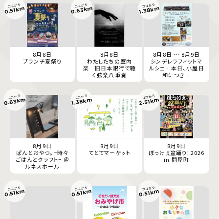
ココから
ココから
ココから
0.63km
1.38km
0.51km
8月8日
8月8日
8月8日 ～ 8月9日
ブランチ夏祭り
わたしたちの室内
シンデレラフィットマ
楽 旧日本銀行で聴
ルシェ‐本日、小屋日
く弦楽八重奏
和につき‐
ココから
ココから
ココから
0.63km
1.38km
2.51km
8月9日
8月9日
8月9日
ぱんとおやつ。−時々
てとてマーケット
ぼっけぇ盆踊り！2026
ごはんとクラフト− ＠
in 問屋町
ルネスホール
ココから
ココから
ココから
0.51km
0.51km
0.51km