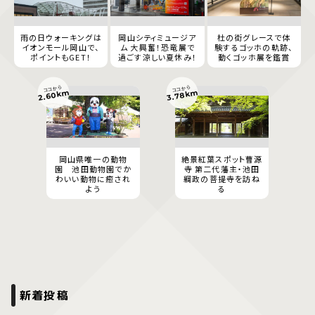
雨の日ウォーキングは
岡山シティミュージア
杜の街グレースで体
イオンモール岡山で、
ム 大興奮！恐竜展で
験するゴッホの軌跡、
ポイントもGET！
過ごす涼しい夏休み！
動くゴッホ展を鑑賞
ココから
ココから
2.60km
3.78km
岡山県唯一の動物
絶景紅葉スポット曹源
園 池田動物園でか
寺 第二代藩主・池田
わいい動物に癒され
綱政の菩提寺を訪ね
よう
る
新着投稿