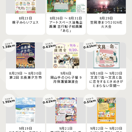
8月23日
8月26日 ～ 8月31日
8月29日
親子みらいフェス
アートスペース油亀企
笠岡港まつり2026花
画展 吉行鮎子絵画展
火大会
「あむ」
ココから
ココから
ココから
0.63km
0.63km
1.38km
8月29日 ～ 8月30日
9月6日
9月18日 ～ 9月23日
第２回 北長瀬夕方市
岡山手のひら子猫 9
文具♡缶～文具と缶
月保護猫譲渡会
に恋をするときめきが
とまらない空間～
ココから
ココから
ココから
0.63km
1.95km
0.51km
9月19日
9月21日
9月22日 ～ 9月23日