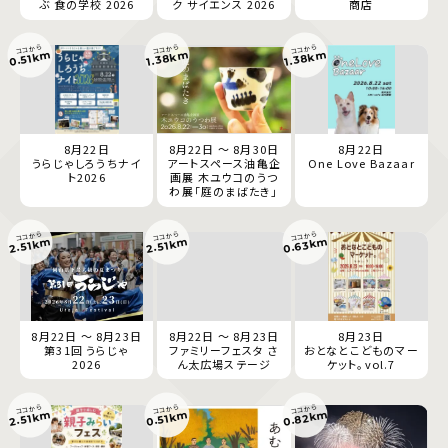
ぶ 食の学校 2026
ク サイエンス 2026
商店
ココから
ココから
ココから
1.38km
1.38km
0.51km
8月22日
8月22日 ～ 8月30日
8月22日
うらじゃしろうちナイ
アートスペース油亀企
One Love Bazaar
ト2026
画展 木ユウコのうつ
わ展「庭のまばたき」
ココから
ココから
ココから
0.63km
2.51km
2.51km
8月22日 ～ 8月23日
8月22日 ～ 8月23日
8月23日
第31回 うらじゃ
ファミリーフェスタ さ
おとなとこどものマー
2026
ん太広場ステージ
ケット。vol.7
ココから
ココから
ココから
0.82km
0.51km
2.51km