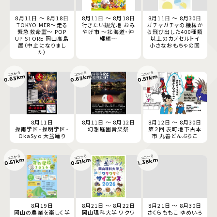
8月11日 ～ 8月18日
8月11日 ～ 8月18日
8月11日 ～ 8月30日
TOKYO MER～走る
行きたい観光地 おみ
ガチャガチャの機械か
緊急救命室～ POP
やげ市 ～北海道・沖
ら飛び出した400種類
UP STORE 岡山高島
縄編～
以上のカプセルトイ
屋（中止になりまし
小さなおもちゃの国
た）
ココから
ココから
ココから
0.63km
0.63km
0.51km
8月11日
8月11日 ～ 8月12日
8月12日 ～ 8月30日
操南学区・操明学区・
幻想庭園音楽祭
第２回 表町地下古本
OkaSyo 大盆踊り
市 丸善どんぶらこ
ココから
ココから
ココから
1.38km
0.51km
0.51km
8月19日
8月21日 ～ 8月22日
8月21日 ～ 8月30日
岡山の農業を楽しく学
岡山理科大学 ワクワ
さくらももこ ゆめいろ