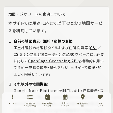
地図・ジオコードの出典について
本サイトでは用途に応じて以下のとおり地図サービ
スを利用しています。
自前の地図表示・住所→座標の変換
国土地理院の地理院タイルおよび住所検索等（
GSI
／
CSIS シンプルジオコーディング実験
）をベースに、 必要
に応じて
OpenCage Geocoding API
を補助的に用い
て住所→座標の取得・整形を行い、当サイトで追記・加
工して掲載しています。
それ以外の地図機能
Google Maps Platform
を利用します（経路表示・ス
トリートビュー等）。 Googleが提供する地図やデータ
はその地図上でのみ使用し、他の地図（例：自前表示）へ
メニュー
岡山県の
今日開催の
8月の
現在地から
マイ
イベント一覧
イベント
イベント
探す
リスト
転用しません。 なお、Googleの帰属表示（「Map data