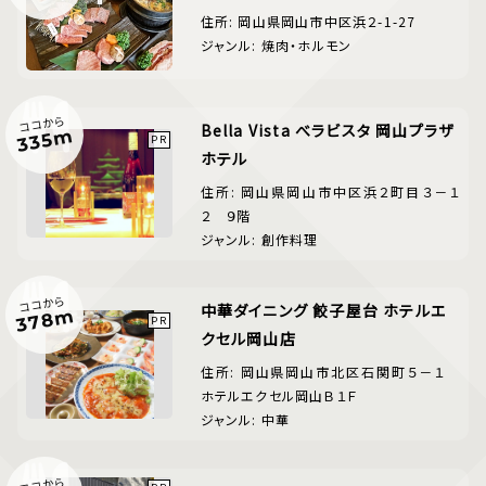
住所: 岡山県岡山市中区浜２-1-27
ジャンル: 焼肉・ホルモン
ココから
Bella Vista べラビスタ 岡山プラザ
335m
ホテル
住所: 岡山県岡山市中区浜２町目３－１
２ ９階
ジャンル: 創作料理
ココから
中華ダイニング 餃子屋台 ホテルエ
378m
クセル岡山店
住所: 岡山県岡山市北区石関町５－１
ホテルエクセル岡山Ｂ１Ｆ
ジャンル: 中華
ココから