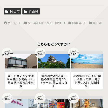
岡山市
岡山県
ホーム
岡山県内のイベント情報
岡山県
岡山市
こちらもどうですか？
ココから
ココから
ココから
0.34km
0.76km
0.51km
岡山の歴史と文化遺
令和の大改修！岡山
夏の訪れを告げる！岡
産が集まる場所、岡山
県の誇る歴史的ラン
山県最大の渋川海水
県立博物館で文化体
ドマーク、岡山城に征
浴場、いよいよ海開
験
く
き！
ココから
ココから
ココから
1.63km
1.50km
1.81km