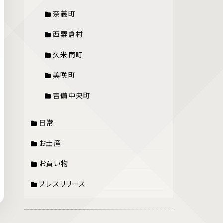
奈義町
西粟倉村
久米南町
美咲町
吉備中央町
日常
お土産
お買い物
プレスリリース