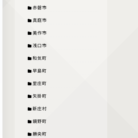
赤磐市
真庭市
美作市
浅口市
和気町
早島町
里庄町
矢掛町
新庄村
鏡野町
勝央町