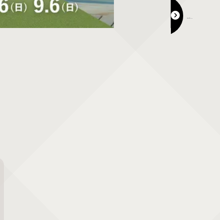
吹屋ふるさと村 お宝発掘 蚤の市