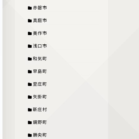
赤磐市
真庭市
美作市
浅口市
和気町
早島町
里庄町
矢掛町
新庄村
鏡野町
勝央町