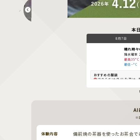
テクスチャーアート ワークショップ
本
8月7日
晴れ時々
降水確率 
最高35°C
最低--°C
できるだけ外出を避け、
は冷房を。
夜も蒸し暑く過ごしづらい
や冷房を。
速乾素材、麻などの涼
地、半袖、薄手の羽織物
対策）、帽子、日傘、冷感
A
ムがオススメ。 朝晩には
帽子、薄手の羽織物（
※
策）を検討してください。
備前焼の茶器を使ったお茶会で
体験内容