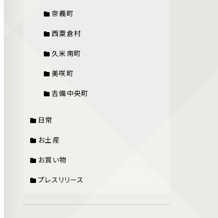
奈義町
西粟倉村
久米南町
美咲町
吉備中央町
日常
お土産
お買い物
プレスリリース