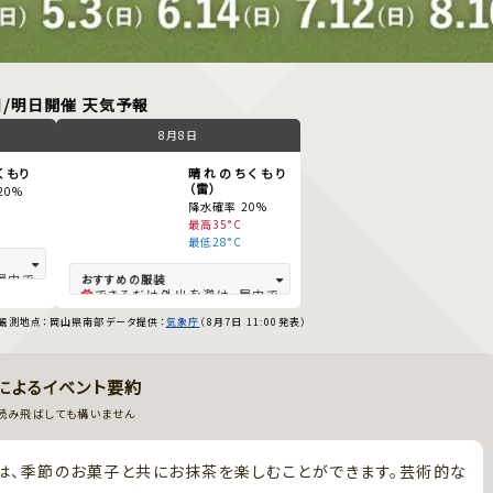
日/明日開催 天気予報
8月8日
くもり
晴れのちくもり
（雷）
20%
降水確率 20%
最高35°C
最低28°C
屋内で
できるだけ外出を避け、屋内で
。換気
は冷房を。
観測地点：岡山県南部
データ提供：
気象庁
（8月7日 11:00発表）
夜も蒸し暑く過ごしづらい。換気
しい生
や冷房を。
（冷房
速乾素材、麻などの涼しい生
アイテ
地、半袖、薄手の羽織物（冷房
Iによるイベント要約
、日傘、
対策）、帽子、日傘、冷感アイテ
冷房対
ムがオススメ。 朝晩には、日傘、
読み飛ばしても構いません
帽子、薄手の羽織物（冷房対
策）を検討してください。
は、季節のお菓子と共にお抹茶を楽しむことができます。芸術的な