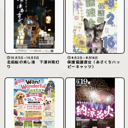
10月3日～10月3日
8月2日～8月16日
北前船の来し港 下津井宵灯
保護猫譲渡会（あさくちハッ
り
ピーキャッツ）