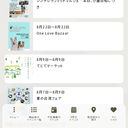
シンデレラフィットマルシェ‐本日、小屋日和につ
き‐
8月22日～8月22日
One Love Bazaar
8月9日～8月9日
てとてマーケット
8月7日～8月9日
夏の台湾フェア
メニュー
岡山県の
今日開催の
8月の
現在地から
マイ
イベント一覧
イベント
イベント
探す
リスト
今見られているプレスリリース