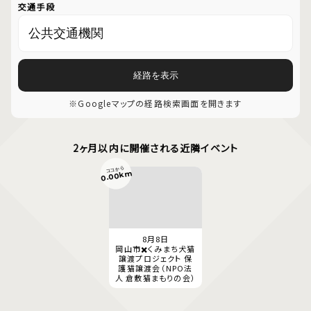
交通手段
経路を表示
※Googleマップの経路検索画面を開きます
2ヶ月以内に開催される近隣イベント
ココから
0.00km
8月8日
岡山市✖️くみまち犬猫
譲渡プロジェクト 保
護猫譲渡会（NPO法
人 倉敷猫まもりの会）