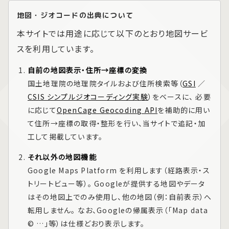
地図・ジオコードの出典について
本サイトでは用途に応じて以下のとおり地図サービ
スを利用しています。
自前の地図表示・住所→座標の変換
国土地理院の地理院タイルおよび住所検索等（
GSI
／
CSIS シンプルジオコーディング実験
）をベースに、 必要
に応じて
OpenCage Geocoding API
を補助的に用い
て住所→座標の取得・整形を行い、当サイトで追記・加
工して掲載しています。
それ以外の地図機能
Google Maps Platform
を利用します（経路表示・ス
トリートビュー等）。 Googleが提供する地図やデータ
はその地図上でのみ使用し、他の地図（例：自前表示）へ
転用しません。 なお、Googleの帰属表示（「Map data
© …」等）は仕様どおり表示します。