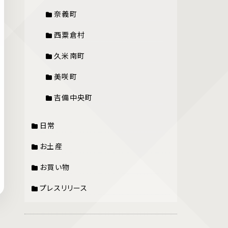
奈義町
西粟倉村
久米南町
美咲町
吉備中央町
日常
お土産
お買い物
プレスリリース