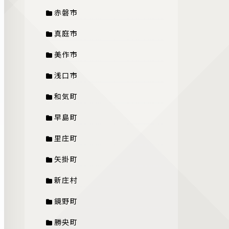
赤磐市
真庭市
美作市
浅口市
和気町
早島町
里庄町
矢掛町
新庄村
鏡野町
勝央町