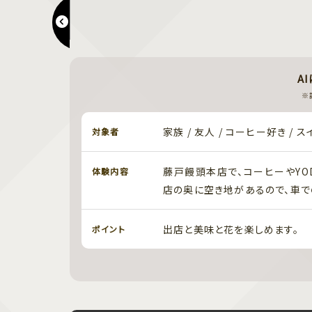
mitsuba 中古市
A
※
家族 / 友人 / コーヒー好き / 
対象者
藤戸饅頭本店で、コーヒーやYOD
体験内容
店の奥に空き地があるので、車で
出店と美味と花を楽しめます。
ポイント