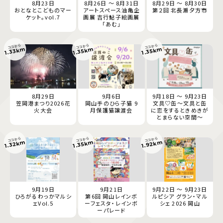
8月23日
8月26日 ～ 8月31日
8月29日 ～ 8月30日
おとなとこどものマー
アートスペース油亀企
第２回 北長瀬夕方市
ケット。vol.7
画展 吉行鮎子絵画展
「あむ」
ココから
ココから
ココから
1.33km
1.35km
1.35km
8月29日
9月6日
9月18日 ～ 9月23日
笠岡港まつり2026花
岡山手のひら子猫 9
文具♡缶～文具と缶
火大会
月保護猫譲渡会
に恋をするときめきが
とまらない空間～
ココから
ココから
ココから
1.92km
1.32km
1.35km
9月19日
9月21日
9月22日 ～ 9月23日
ひろがるわっかマルシ
第6回 岡山レインボ
ルピシア グラン・マル
ェVol.5
ーフェスタ・レインボ
シェ 2026 岡山
ーパレード