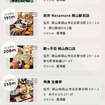
ココから
政宗 Masamune 岡山駅前店
191m
住所: 岡山県岡山市北区駅元町２２－１０
３ 西口駅前ビル1階
ジャンル: 居酒屋
ココから
酔っ手羽 岡山西口店
208m
住所: 岡山県岡山市北区駅元町２９－１４
駅元町貸店舗１Ｆ・２Ｆ
ジャンル: 居酒屋
ココから
飛鳥 吉備亭
235m
住所: 岡山県岡山市北区駅元町３０－１
０ あすかビル１Ｆ・2F
ジャンル: 居酒屋