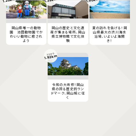
岡山県唯一の動物
岡山の歴史と文化遺
夏の訪れを告げる！岡
園 池田動物園でか
産が集まる場所、岡山
山県最大の渋川海水
わいい動物に癒され
県立博物館で文化体
浴場、いよいよ海開
よう
験
き！
ココから
1.92km
令和の大改修！岡山
県の誇る歴史的ラン
ドマーク、岡山城に征
く