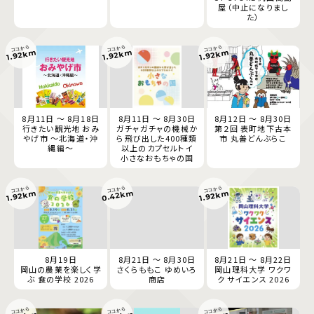
屋（中止になりまし
た）
ココから
ココから
ココから
1.92km
1.92km
1.92km
8月11日 ～ 8月18日
8月11日 ～ 8月30日
8月12日 ～ 8月30日
行きたい観光地 おみ
ガチャガチャの機械か
第２回 表町地下古本
やげ市 ～北海道・沖
ら飛び出した400種類
市 丸善どんぶらこ
縄編～
以上のカプセルトイ
小さなおもちゃの国
ココから
ココから
ココから
0.42km
1.92km
1.92km
8月19日
8月21日 ～ 8月30日
8月21日 ～ 8月22日
岡山の農業を楽しく学
さくらももこ ゆめいろ
岡山理科大学 ワクワ
ぶ 食の学校 2026
商店
ク サイエンス 2026
ココから
ココから
ココから