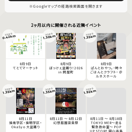
※Googleマップの経路検索画面を開きます
2ヶ月以内に開催される近隣イベント
ココから
ココから
ココから
0.42km
1.30km
1.35km
8月9日
8月9日
8月9日
てとてマーケット
ぼっけぇ盆踊り！2026
ぱんとおやつ。−時々
in 問屋町
ごはんとクラフト− ＠
ルネスホール
ココから
ココから
ココから
1.92km
1.35km
1.35km
8月11日
8月11日 ～ 8月12日
8月11日 ～ 8月18日
操南学区・操明学区・
幻想庭園音楽祭
TOKYO MER～走る
OkaSyo 大盆踊り
緊急救命室～ POP
UP STORE 岡山高島