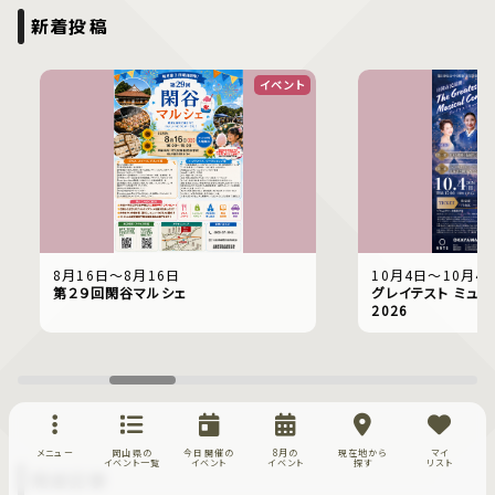
新着投稿
イベント
8月16日〜8月16日
10月4日〜10月4
第２９回閑谷マルシェ
グレイテスト ミュー
2026
メニュー
岡山県の
今日開催の
8月の
現在地から
マイ
イベント一覧
イベント
イベント
探す
リスト
関連記事