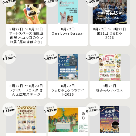
0.42km
0.42km
1.30km
8月22日 ～ 8月30日
8月22日
8月22日 ～ 8月23日
アートスペース油亀企
One Love Bazaar
第31回 うらじゃ
画展 木ユウコのうつ
2026
わ展「庭のまばたき」
ココから
ココから
ココから
1.30km
1.92km
1.30km
8月22日 ～ 8月23日
8月22日
8月23日
ファミリーフェスタ さ
うらじゃしろうちナイ
親子みらいフェス
ん太広場ステージ
ト2026
ココから
ココから
ココから
0.42km
1.92km
1.35km