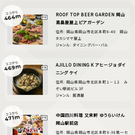
ココから
ROOF TOP BEER GARDEN 岡山
464m
高島屋屋上ビアガーデン
住所: 岡山県岡山市北区本町6-40 岡山
タカシマヤ屋上
ジャンル: ダイニングバー・バル
ココから
AJILLO DINING K アヒージョ ダイ
469m
ニング ケイ
住所: 岡山県岡山市北区本町１－１２ み
ぞい駅前ビル３F
ジャンル: 居酒屋
ココから
中国四川料理 又来軒 ゆうらいけん
471m
岡山駅前店
住所: 岡山県岡山市北区本町6-36第一セ