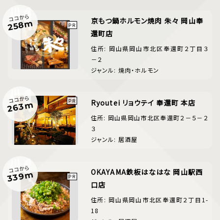
ココから
京もつ鍋ホルモン焼肉 朱々 岡山奉
258m
還町店
住所: 岡山県岡山市北区奉還町２丁目３
－２
ジャンル: 焼肉・ホルモン
ココから
Ryoutei リョウテイ 奉還町 本店
263m
住所: 岡山県岡山市北区奉還町２－５－２
３
ジャンル: 居酒屋
ココから
OKAYAMA鉄板はなはな 岡山駅西
339m
口店
住所: 岡山県岡山市北区奉還町２丁目1-
18