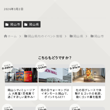
2026年3月2日
岡山市
岡山県
ホーム
岡山県内のイベント情報
岡山県
岡山市
こちらもどうですか？
ココから
ココから
ココから
0.09km
0.54km
0.91km
岡山シティミュージア
雨の日ウォーキングは
杜の街グレースで体
ム 大興奮！恐竜展で
イオンモール岡山で、
験するゴッホの軌跡、
過ごす涼しい夏休み！
ポイントもGET！
動くゴッホ展を鑑賞
ココから
ココから
ココから
1.90km
1.20km
1.39km