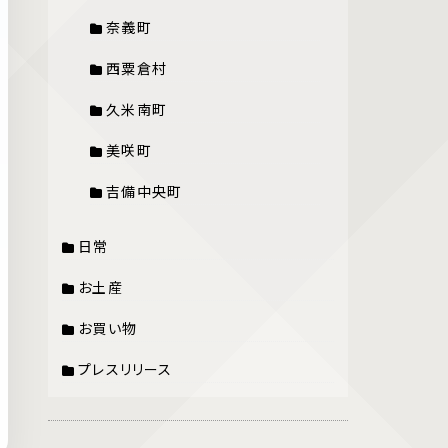
奈義町
西粟倉村
久米南町
美咲町
吉備中央町
日常
お土産
お買い物
プレスリリース