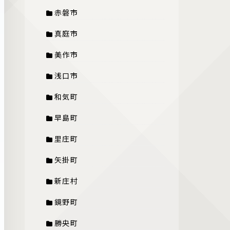
赤磐市
真庭市
美作市
浅口市
和気町
早島町
里庄町
矢掛町
新庄村
鏡野町
勝央町