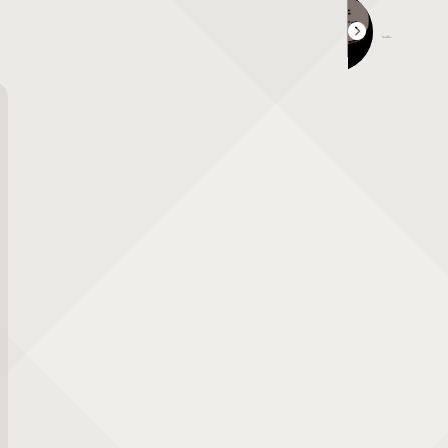
津山珈琲物語〜珈琲とパンのフェスタ in 城西〜