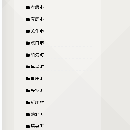
赤磐市
真庭市
美作市
浅口市
和気町
早島町
里庄町
矢掛町
新庄村
鏡野町
勝央町