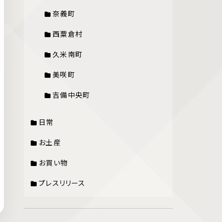
奈義町
西粟倉村
久米南町
美咲町
吉備中央町
日常
お土産
お買い物
プレスリリース