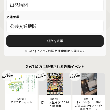
交通手段
経路を表示
※Googleマップの経路検索画面を開きます
2ヶ月以内に開催される近隣イベント
ココから
ココから
ココから
0.42km
1.30km
1.35km
8月9日
8月9日
8月9日
てとてマーケット
ぼっけぇ盆踊り！2026
ぱんとおやつ。−時々
in 問屋町
ごはんとクラフト− ＠
ルネスホール