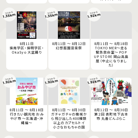
ココから
ココから
ココから
1.92km
1.35km
1.35km
8月11日
8月11日 ～ 8月12日
8月11日 ～ 8月18日
操南学区・操明学区・
幻想庭園音楽祭
TOKYO MER～走る
OkaSyo 大盆踊り
緊急救命室～ POP
UP STORE 岡山高島
屋（中止になりまし
た）
ココから
ココから
ココから
1.92km
1.92km
1.92km
8月11日 ～ 8月18日
8月11日 ～ 8月30日
8月12日 ～ 8月30日
行きたい観光地 おみ
ガチャガチャの機械か
第２回 表町地下古本
やげ市 ～北海道・沖
ら飛び出した400種類
市 丸善どんぶらこ
縄編～
以上のカプセルトイ
小さなおもちゃの国