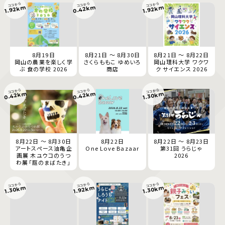
ココから
ココから
ココから
0.42km
1.92km
1.92km
8月19日
8月21日 ～ 8月30日
8月21日 ～ 8月22日
岡山の農業を楽しく学
さくらももこ ゆめいろ
岡山理科大学 ワクワ
ぶ 食の学校 2026
商店
ク サイエンス 2026
ココから
ココから
ココから
0.42km
0.42km
1.30km
8月22日 ～ 8月30日
8月22日
8月22日 ～ 8月23日
アートスペース油亀企
One Love Bazaar
第31回 うらじゃ
画展 木ユウコのうつ
2026
わ展「庭のまばたき」
ココから
ココから
ココから
1.30km
1.92km
1.30km