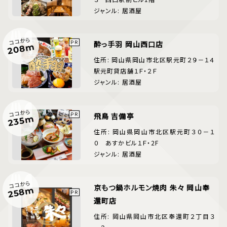
ジャンル: 居酒屋
ココから
酔っ手羽 岡山西口店
208m
住所: 岡山県岡山市北区駅元町２９－１４
駅元町貸店舗１Ｆ・２Ｆ
ジャンル: 居酒屋
ココから
飛鳥 吉備亭
235m
住所: 岡山県岡山市北区駅元町３０－１
０ あすかビル１Ｆ・2F
ジャンル: 居酒屋
ココから
京もつ鍋ホルモン焼肉 朱々 岡山奉
258m
還町店
住所: 岡山県岡山市北区奉還町２丁目３