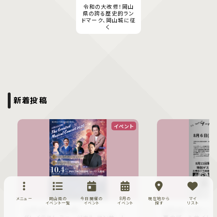
令和の大改修！岡山
県の誇る歴史的ラン
ドマーク、岡山城に征
く
新着投稿
イベント
メニュー
岡山県の
今日開催の
8月の
現在地から
マイ
イベント一覧
イベント
イベント
探す
リスト
10月4日〜10月4日
8月6日〜8月11日