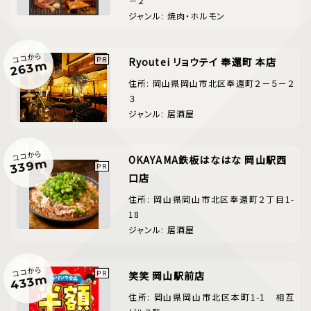
－２
ジャンル: 焼肉・ホルモン
ココから
Ryoutei リョウテイ 奉還町 本店
263m
住所: 岡山県岡山市北区奉還町２－５－２
３
ジャンル: 居酒屋
ココから
OKAYAMA鉄板はなはな 岡山駅西
339m
口店
住所: 岡山県岡山市北区奉還町２丁目1-
18
ジャンル: 居酒屋
ココから
笑笑 岡山駅前店
433m
住所: 岡山県岡山市北区本町1-1 相互