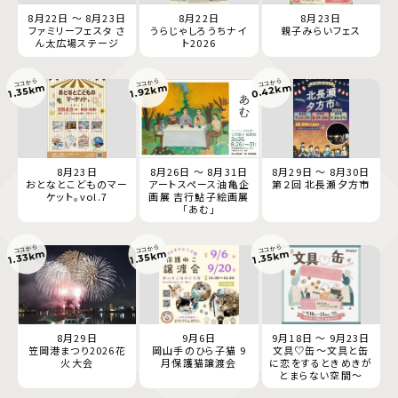
8月22日 ～ 8月23日
8月22日
8月23日
ファミリーフェスタ さ
うらじゃしろうちナイ
親子みらいフェス
ん太広場ステージ
ト2026
ココから
ココから
ココから
0.42km
1.92km
1.35km
8月23日
8月26日 ～ 8月31日
8月29日 ～ 8月30日
おとなとこどものマー
アートスペース油亀企
第２回 北長瀬夕方市
ケット。vol.7
画展 吉行鮎子絵画展
「あむ」
ココから
ココから
ココから
1.33km
1.35km
1.35km
8月29日
9月6日
9月18日 ～ 9月23日
笠岡港まつり2026花
岡山手のひら子猫 9
文具♡缶～文具と缶
火大会
月保護猫譲渡会
に恋をするときめきが
とまらない空間～