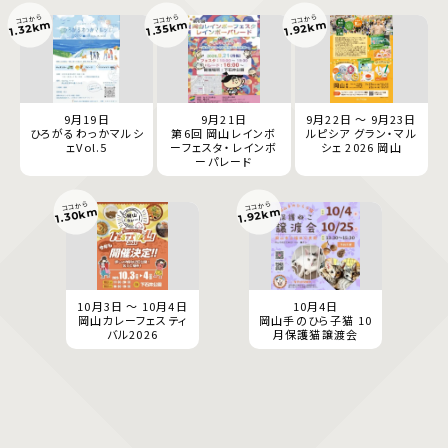
ココから
ココから
ココから
1.92km
1.32km
1.35km
9月19日
9月21日
9月22日 ～ 9月23日
ひろがるわっかマルシ
第6回 岡山レインボ
ルピシア グラン・マル
ェVol.5
ーフェスタ・レインボ
シェ 2026 岡山
ーパレード
ココから
ココから
1.30km
1.92km
10月3日 ～ 10月4日
10月4日
岡山カレーフェスティ
岡山手のひら子猫 10
バル2026
月保護猫譲渡会