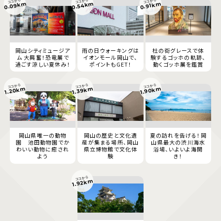
ココから
ココから
ココから
0.09km
0.54km
0.91km
岡山シティミュージア
雨の日ウォーキングは
杜の街グレースで体
ム 大興奮！恐竜展で
イオンモール岡山で、
験するゴッホの軌跡、
過ごす涼しい夏休み！
ポイントもGET！
動くゴッホ展を鑑賞
ココから
ココから
ココから
1.90km
1.20km
1.39km
岡山県唯一の動物
岡山の歴史と文化遺
夏の訪れを告げる！岡
園 池田動物園でか
産が集まる場所、岡山
山県最大の渋川海水
わいい動物に癒され
県立博物館で文化体
浴場、いよいよ海開
よう
験
き！
ココから
1.92km