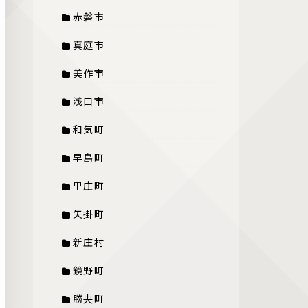
赤磐市
真庭市
美作市
浅口市
和気町
早島町
里庄町
矢掛町
新庄村
鏡野町
勝央町