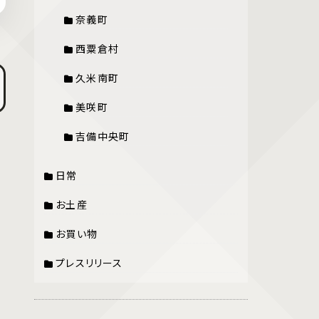
奈義町
西粟倉村
久米南町
美咲町
吉備中央町
日常
お土産
お買い物
プレスリリース