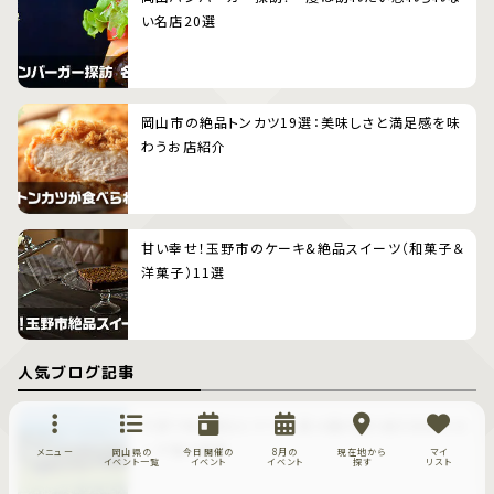
い名店20選
岡山市の絶品トンカツ19選：美味しさと満足感を味
わうお店紹介
甘い幸せ！玉野市のケーキ&絶品スイーツ（和菓子＆
洋菓子）11選
人気ブログ記事
牛窓で咲き誇るヒマワリ、段々畑が織り成す日本のエ
ーゲ海の風景
メニュー
岡山県の
今日開催の
8月の
現在地から
マイ
イベント一覧
イベント
イベント
探す
リスト