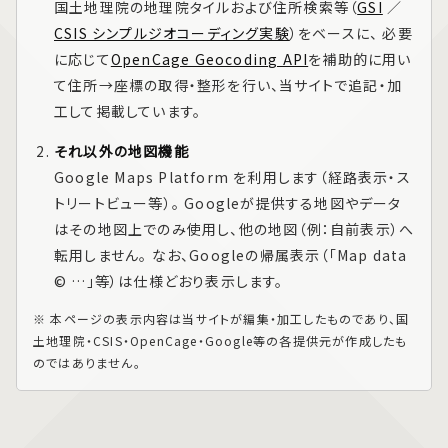
国土地理院の地理院タイルおよび住所検索等（
GSI
／
CSIS シンプルジオコーディング実験
）をベースに、 必要
に応じて
OpenCage Geocoding API
を補助的に用い
て住所→座標の取得・整形を行い、当サイトで追記・加
工して掲載しています。
それ以外の地図機能
Google Maps Platform
を利用します（経路表示・ス
トリートビュー等）。 Googleが提供する地図やデータ
はその地図上でのみ使用し、他の地図（例：自前表示）へ
転用しません。 なお、Googleの帰属表示（「Map data
© …」等）は仕様どおり表示します。
※ 本ページの表示内容は当サイトが編集・加工したものであり、国
土地理院・CSIS・OpenCage・Google等の各提供元が作成したも
のではありません。