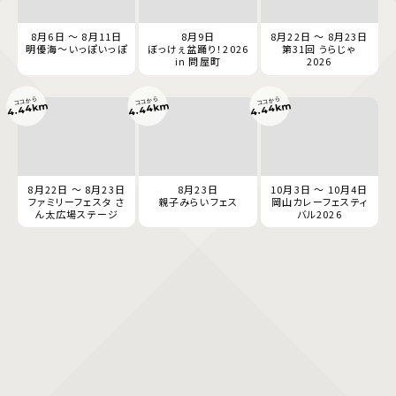
8月6日 ～ 8月11日
8月9日
8月22日 ～ 8月23日
明優海〜いっぽいっぽ
ぼっけぇ盆踊り！2026
第31回 うらじゃ
in 問屋町
2026
ココから
ココから
ココから
4.44km
4.44km
4.44km
8月22日 ～ 8月23日
8月23日
10月3日 ～ 10月4日
ファミリーフェスタ さ
親子みらいフェス
岡山カレーフェスティ
ん太広場ステージ
バル2026