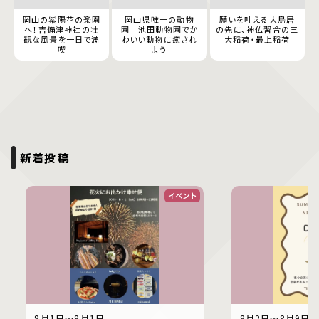
岡山の紫陽花の楽園
岡山県唯一の動物
願いを叶える大鳥居
へ！吉備津神社の壮
園 池田動物園でか
の先に、神仏習合の三
観な風景を一日で満
わいい動物に癒され
大稲荷・最上稲荷
喫
よう
新着投稿
イベント
8月1日〜8月1日
8月2日〜8月9日