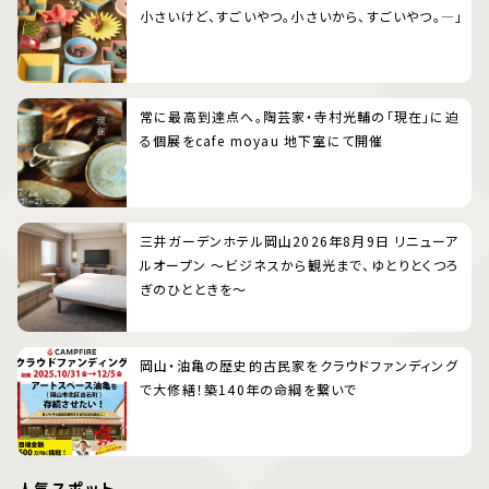
小さいけど、すごいやつ。小さいから、すごいやつ。―」
常に最高到達点へ。陶芸家・寺村光輔の「現在」に迫
る個展をcafe moyau 地下室にて開催
三井ガーデンホテル岡山2026年8月9日 リニューア
ルオープン 〜ビジネスから観光まで、ゆとりとくつろ
ぎのひとときを〜
岡山・油亀の歴史的古民家をクラウドファンディング
で大修繕！築140年の命綱を繋いで
人気スポット