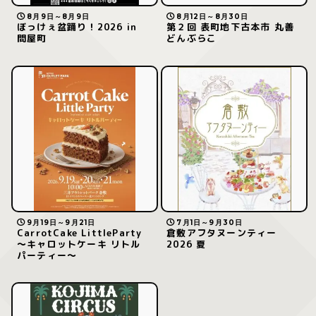
8月9日～8月9日
8月12日～8月30日
ぼっけぇ盆踊り！2026 in
第２回 表町地下古本市 丸善
問屋町
どんぶらこ
9月19日～9月21日
7月1日～9月30日
CarrotCake LittleParty
倉敷アフタヌーンティー
～キャロットケーキ リトル
2026 夏
パーティー～