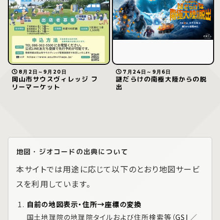
8月2日～9月20日
7月24日～9月6日
岡山市サウスヴィレッジ フ
謎だらけの南極大陸からの脱
リーマーケット
出
地図・ジオコードの出典について
本サイトでは用途に応じて以下のとおり地図サービ
スを利用しています。
自前の地図表示・住所→座標の変換
国土地理院の地理院タイルおよび住所検索等（
GSI
／