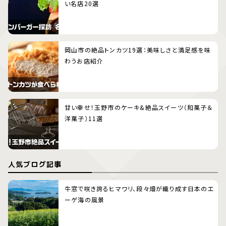
い名店20選
岡山市の絶品トンカツ19選：美味しさと満足感を味
わうお店紹介
甘い幸せ！玉野市のケーキ&絶品スイーツ（和菓子＆
洋菓子）11選
人気ブログ記事
牛窓で咲き誇るヒマワリ、段々畑が織り成す日本のエ
ーゲ海の風景