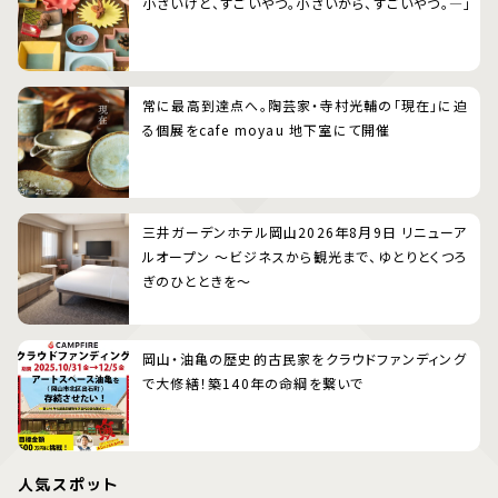
小さいけど、すごいやつ。小さいから、すごいやつ。―」
常に最高到達点へ。陶芸家・寺村光輔の「現在」に迫
る個展をcafe moyau 地下室にて開催
三井ガーデンホテル岡山2026年8月9日 リニューア
ルオープン 〜ビジネスから観光まで、ゆとりとくつろ
ぎのひとときを〜
岡山・油亀の歴史的古民家をクラウドファンディング
で大修繕！築140年の命綱を繋いで
人気スポット