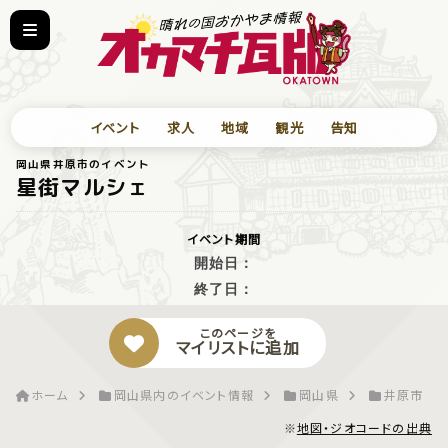
イベント
求人
地域
観光
告知
岡山県井原市のイベント
星街マルシェ
イベント期間
開始日：
終了日：
このページを
マイリストに追加
ホーム
岡山県内のイベント情報
岡山県
井原市
※
地図・ジオコードの出典