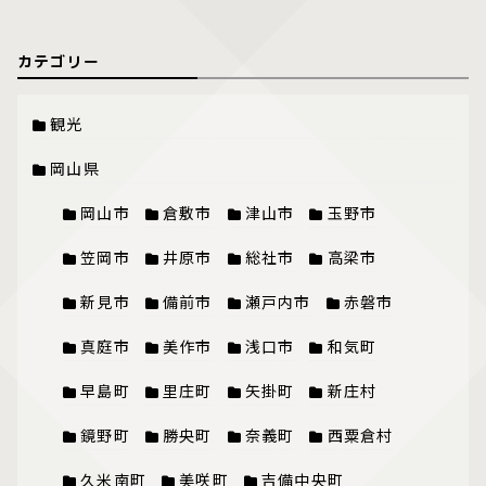
カテゴリー
観光
岡山県
岡山市
倉敷市
津山市
玉野市
笠岡市
井原市
総社市
高梁市
新見市
備前市
瀬戸内市
赤磐市
真庭市
美作市
浅口市
和気町
早島町
里庄町
矢掛町
新庄村
鏡野町
勝央町
奈義町
西粟倉村
久米南町
美咲町
吉備中央町