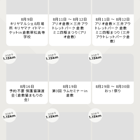
8月9日
8月11日 ～ 8月12日
8月11日 ～ 8月12日
キリヤマルシェ８月場
アリオ倉敷×三井アウ
アリオ倉敷×三井アウ
所 キリヤマナイトマー
トレットパーク 倉敷
トレットパーク 倉敷
ケットin倉敷翠松高等
ミニ四駆まつり（アリ
ミニ四駆まつり（三井
学校
オ倉敷）
アウトレットパーク倉
敷）
ココから
ココから
ココから
1.15km
1.15km
1.15km
8月16日
8月19日
8月29日 ～ 8月30日
予約不要 保護猫譲渡
第3回 ラムセミナーin
おっ！祭り
会（倉敷猫まもりの
倉敷
会）
ココから
ココから
ココから
1.15km
1.15km
1.15km