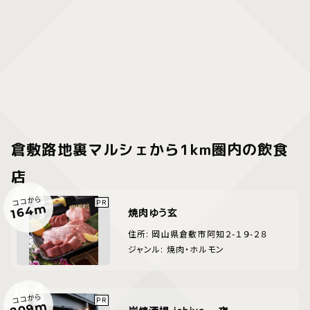
倉敷路地裏マルシェから1km圏内の飲食
店
ココから
164m
焼肉ゆう玄
住所: 岡山県倉敷市阿知２-１９-２８
ジャンル: 焼肉・ホルモン
ココから
209m