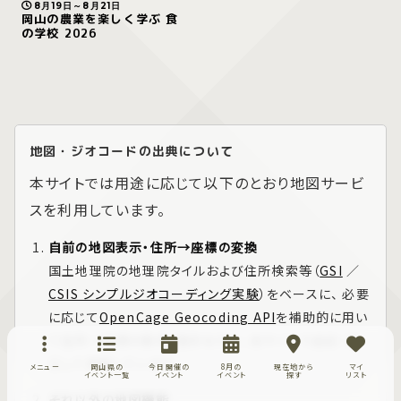
8月19日～8月21日
岡山の農業を楽しく学ぶ 食
の学校 2026
地図・ジオコードの出典について
本サイトでは用途に応じて以下のとおり地図サービ
スを利用しています。
自前の地図表示・住所→座標の変換
国土地理院の地理院タイルおよび住所検索等（
GSI
／
CSIS シンプルジオコーディング実験
）をベースに、 必要
に応じて
OpenCage Geocoding API
を補助的に用い
て住所→座標の取得・整形を行い、当サイトで追記・加
工して掲載しています。
メニュー
岡山県の
今日開催の
8月の
現在地から
マイ
イベント一覧
イベント
イベント
探す
リスト
それ以外の地図機能