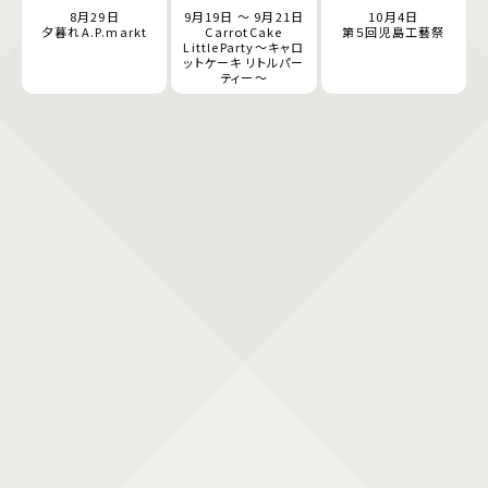
8月29日
9月19日 ～ 9月21日
10月4日
夕暮れA.P.markt
CarrotCake
第５回児島工藝祭
LittleParty～キャロ
ットケーキ リトルパー
ティー～