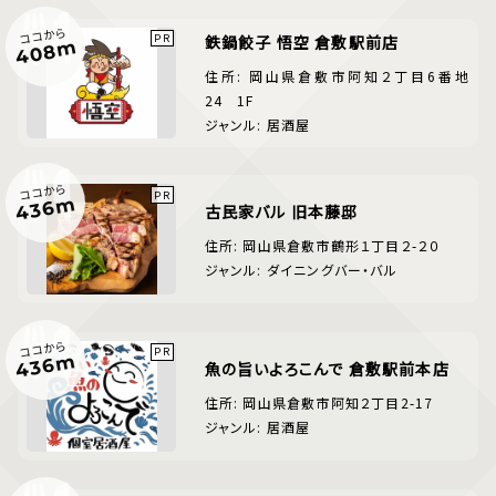
ココから
鉄鍋餃子 悟空 倉敷駅前店
408m
住所: 岡山県倉敷市阿知２丁目6番地
24 1F
ジャンル: 居酒屋
ココから
436m
古民家バル 旧本藤邸
住所: 岡山県倉敷市鶴形１丁目２-２０
ジャンル: ダイニングバー・バル
ココから
436m
魚の旨いよろこんで 倉敷駅前本店
住所: 岡山県倉敷市阿知２丁目2-17
ジャンル: 居酒屋