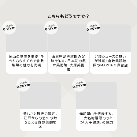
こちらもどうですか？
ココから
ココから
ココから
0.20km
0.11km
0.11km
岡山の味覚を堪能！手
画家児島虎次郎の足
足袋シューズの魅力
作りむらすずめで倉敷
跡を辿る、日本初の私
が満載！倉敷美観地
銘菓の魅力を満喫
立美術館・大原美術
区のMARUGO直営店
館
ココから
ココから
0.20km
0.27km
美しさと歴史の調和、
備前岡山を代表する、
江戸からの悠久の時
三大名物饅頭のひと
をこえる倉敷美観地
つ「大手饅頭」の魅力
区