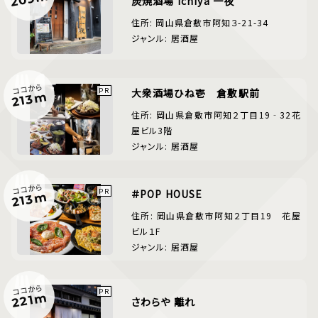
炭焼酒場 ichiya 一夜
住所: 岡山県倉敷市阿知３-21-34
ジャンル: 居酒屋
ココから
大衆酒場ひね壱 倉敷駅前
213m
住所: 岡山県倉敷市阿知２丁目19‐32花
屋ビル3階
ジャンル: 居酒屋
ココから
＃POP HOUSE
213m
住所: 岡山県倉敷市阿知２丁目19 花屋
ビル１F
ジャンル: 居酒屋
ココから
221m
さわらや 離れ