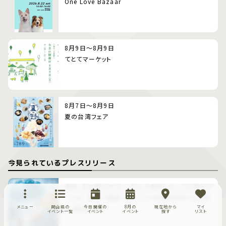
One Love Bazaar
8月9日～8月9日
てとてマーケット
8月7日～8月9日
夏の台湾フェア
今見られているプレスリリース
東京、名古屋ですでに2万人が熱狂したリアル脱出ゲ
ームが、岡山で開催 『謎だらけの南極大陸からの脱
メニュー
岡山県の
今日開催の
8月の
現在地から
マイ
出』開催決定!!
イベント一覧
イベント
イベント
探す
リスト