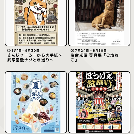
6月1日～9月30日
7月24日～8月30日
さんじゅーろーからの手紙〜
岩合光昭 写真展「ご地ね
武家屋敷ナゾとき巡り〜
こ」