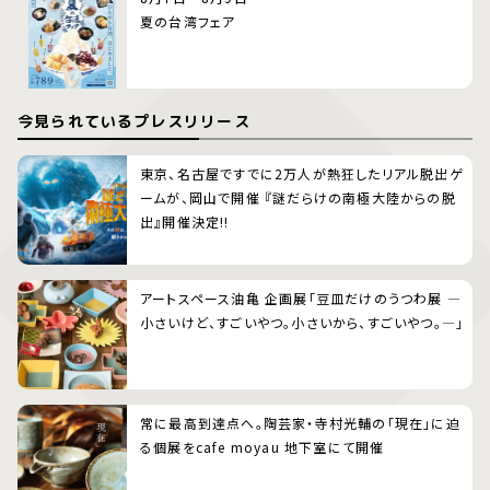
夏の台湾フェア
今見られているプレスリリース
東京、名古屋ですでに2万人が熱狂したリアル脱出ゲ
ームが、岡山で開催 『謎だらけの南極大陸からの脱
出』開催決定!!
アートスペース油亀 企画展「豆皿だけのうつわ展 ―
小さいけど、すごいやつ。小さいから、すごいやつ。―」
常に最高到達点へ。陶芸家・寺村光輔の「現在」に迫
る個展をcafe moyau 地下室にて開催