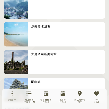
沙美海水浴場
犬島精錬所美術館
岡山城
メニュー
岡山県の
今日開催の
8月の
現在地から
マイ
イベント一覧
イベント
イベント
探す
リスト