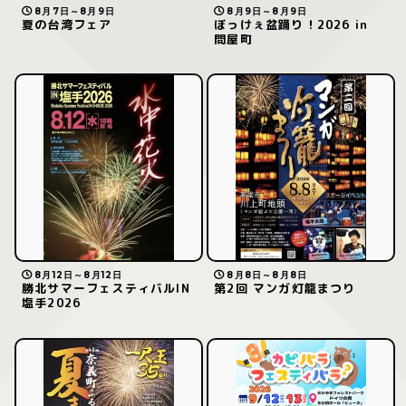
8月7日～8月9日
8月9日～8月9日
夏の台湾フェア
ぼっけぇ盆踊り！2026 in
問屋町
8月12日～8月12日
8月8日～8月8日
勝北サマーフェスティバルIN
第2回 マンガ灯籠まつり
塩手2026