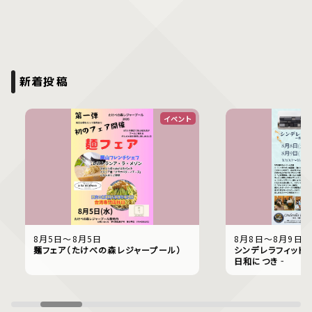
新着投稿
イベント
8月5日〜8月5日
8月8日〜8月9日
麺フェア（たけべの森レジャープール）
シンデレラフィット
日和につき‐