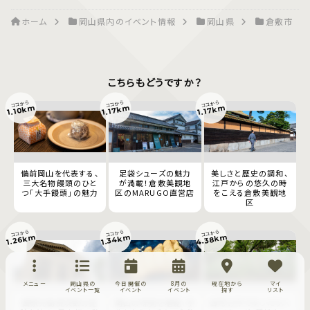
ホーム
岡山県内のイベント情報
岡山県
倉敷市
こちらもどうですか？
ココから
ココから
ココから
1.10km
1.17km
1.17km
備前岡山を代表する、
足袋シューズの魅力
美しさと歴史の調和、
三大名物饅頭のひと
が満載！倉敷美観地
江戸からの悠久の時
つ「大手饅頭」の魅力
区のMARUGO直営店
をこえる倉敷美観地
区
ココから
ココから
ココから
4.38km
1.34km
1.26km
メニュー
岡山県の
今日開催の
8月の
現在地から
マイ
イベント一覧
イベント
イベント
探す
リスト
画家児島虎次郎の足
岡山の味覚を堪能！手
自然の中でゆったりハ