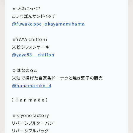
⁡
☺︎ ふわこっぺ?
こっぺぱんサンドイッチ
@fuwakoppe_okayamamihama
⁡
☺︎YAYA chiffon⁡?
米粉シフォンケーキ
@yaya88__chiffon
⁡
☺︎はなまるこ
米油で揚げた自家製ドーナツと焼き菓子の販売
@hanamaruko_d
? H a n m a d e ?
⁡
☺︎kiyonofactory
リバーシブルターバン
リバーシブルバッグ