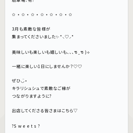
✩ ⋆ ✩ ⋆ ✩ ⋆ ✩ ⋆ ✩ ⋆ ✩ ⋆ ✩
3月も素敵な皆様が
集まってくださいました✨*⸜♡⸝*
⁡
美味しいも楽しいも嬉しいも､､､ᖛ ̫ ᖛ )⟡
一緒に楽しい1日にしませんか？♡♡
ぜひ◡̈⋆
キラリシュシュで素敵なご縁が
つながりますように?
出店してくださる皆さまはこちら▽⁡
⁡
?S w e e t s ?