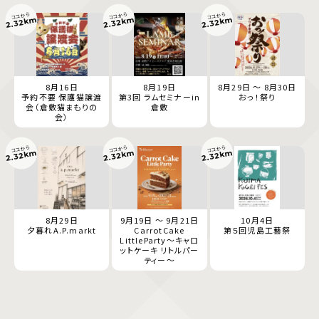
ココから
ココから
ココから
2.32km
2.32km
2.32km
8月16日
8月19日
8月29日 ～ 8月30日
予約不要 保護猫譲渡
第3回 ラムセミナーin
おっ！祭り
会（倉敷猫まもりの
倉敷
会）
ココから
ココから
ココから
2.32km
2.32km
2.32km
8月29日
9月19日 ～ 9月21日
10月4日
夕暮れA.P.markt
CarrotCake
第５回児島工藝祭
LittleParty～キャロ
ットケーキ リトルパー
ティー～