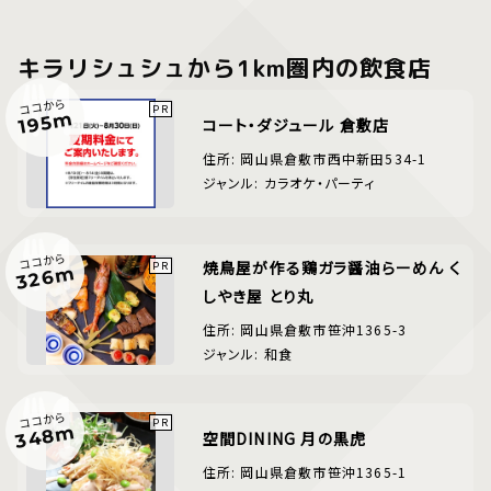
キラリシュシュから1km圏内の飲食店
ココから
195m
コート・ダジュール 倉敷店
住所: 岡山県倉敷市西中新田534-1
ジャンル: カラオケ・パーティ
ココから
焼鳥屋が作る鶏ガラ醤油らーめん く
326m
しやき屋 とり丸
住所: 岡山県倉敷市笹沖1365-3
ジャンル: 和食
ココから
348m
空間DINING 月の黒虎
住所: 岡山県倉敷市笹沖1365-1