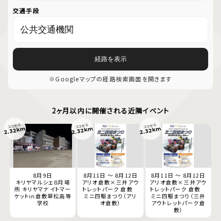
交通手段
経路を表示
※Googleマップの経路検索画面を開きます
2ヶ月以内に開催される近隣イベント
ココから
ココから
ココから
2.32km
2.32km
2.32km
8月9日
8月11日 ～ 8月12日
8月11日 ～ 8月12日
キリヤマルシェ８月場
アリオ倉敷×三井アウ
アリオ倉敷×三井アウ
所 キリヤマナイトマー
トレットパーク 倉敷
トレットパーク 倉敷
ケットin倉敷翠松高等
ミニ四駆まつり（アリ
ミニ四駆まつり（三井
学校
オ倉敷）
アウトレットパーク倉
敷）