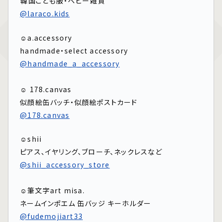
⁡韓国こども服・ベビー雑貨
@laraco.kids
☺︎a.accessory
handmade・select accessory
@handmade_a_accessory
⁡
☺︎ 178.canvas
似顔絵缶バッチ・似顔絵ポストカード
@178.canvas
☺︎shii
ピアス、イヤリング、ブローチ、ネックレスなど
@shii_accessory_store
⁡⁡
☺︎筆文字art misa.
ネームインポエム 缶バッジ キーホルダー
@fudemojiart33