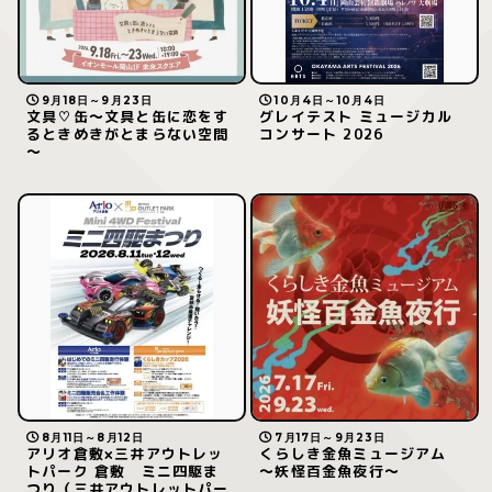
9月18日～9月23日
10月4日～10月4日
文具♡缶～文具と缶に恋をす
グレイテスト ミュージカル
るときめきがとまらない空間
コンサート 2026
～
8月11日～8月12日
7月17日～9月23日
アリオ倉敷×三井アウトレッ
くらしき金魚ミュージアム
トパーク 倉敷 ミニ四駆ま
～妖怪百金魚夜行～
つり（三井アウトレットパー