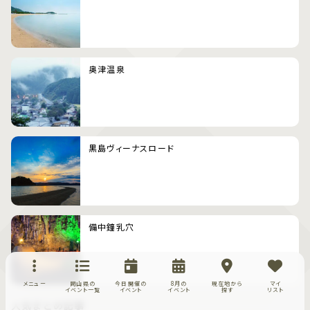
奥津温泉
黒島ヴィーナスロード
備中鐘乳穴
メニュー
岡山県の
今日開催の
8月の
現在地から
マイ
イベント一覧
イベント
イベント
探す
リスト
人気まとめ記事