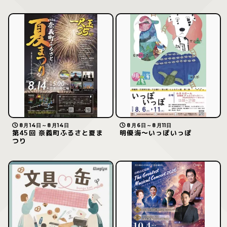
8月14日～8月14日
8月6日～8月11日
第45回 奈義町ふるさと夏ま
明優海〜いっぽいっぽ
つり