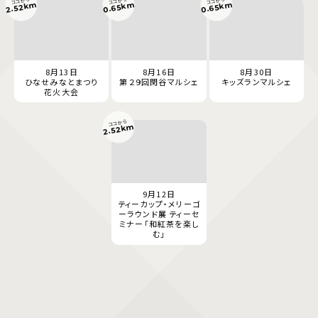
ココから
ココから
ココから
0.65km
0.65km
2.52km
8月13日
8月16日
8月30日
ひなせみなとまつり
第２９回閑谷マルシェ
キッズランマルシェ
花火大会
ココから
2.52km
9月12日
ティーカップ・メリーゴ
ーラウンド展 ティーセ
ミナー「和紅茶を楽し
む」