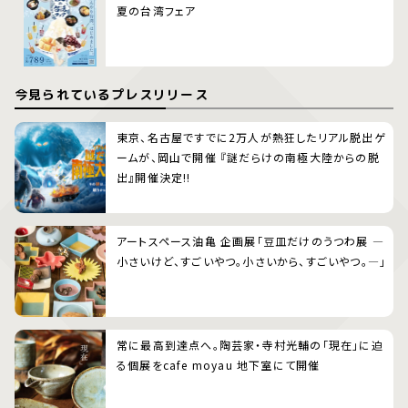
夏の台湾フェア
今見られているプレスリリース
東京、名古屋ですでに2万人が熱狂したリアル脱出ゲ
ームが、岡山で開催 『謎だらけの南極大陸からの脱
出』開催決定!!
アートスペース油亀 企画展「豆皿だけのうつわ展 ―
小さいけど、すごいやつ。小さいから、すごいやつ。―」
常に最高到達点へ。陶芸家・寺村光輔の「現在」に迫
る個展をcafe moyau 地下室にて開催