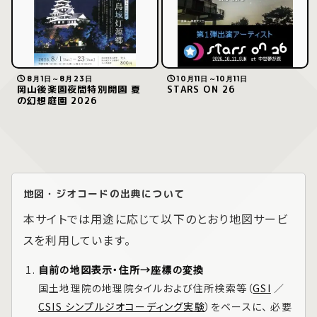
8月1日～8月23日
10月11日～10月11日
岡山後楽園夜間特別開園 夏
STARS ON 26
の幻想庭園 2026
地図・ジオコードの出典について
本サイトでは用途に応じて以下のとおり地図サービ
スを利用しています。
自前の地図表示・住所→座標の変換
国土地理院の地理院タイルおよび住所検索等（
GSI
／
CSIS シンプルジオコーディング実験
）をベースに、 必要