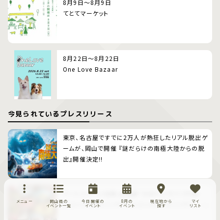
8月9日～8月9日
てとてマーケット
8月22日～8月22日
One Love Bazaar
今見られているプレスリリース
東京、名古屋ですでに2万人が熱狂したリアル脱出ゲ
ームが、岡山で開催 『謎だらけの南極大陸からの脱
出』開催決定!!
アートスペース油亀 企画展「豆皿だけのうつわ展 ―
メニュー
岡山県の
今日開催の
8月の
現在地から
マイ
小さいけど、すごいやつ。小さいから、すごいやつ。―」
イベント一覧
イベント
イベント
探す
リスト