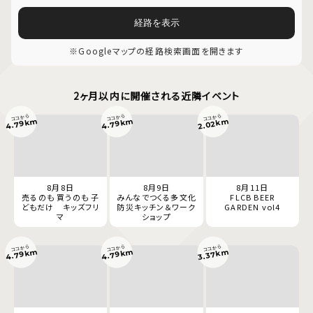
経路を表示
※Googleマップの経路検索画面を開きます
2ヶ月以内に開催される近隣イベント
ココから
ココから
ココから
4.79km
4.79km
2.02km
8月8日
8月9日
8月11日
売るのも 買うのも 子
みんなでつくる多文化
FLCB BEER
どもだけ キッズフリ
防災キッチン＆ワーク
GARDEN vol4
マ
ショップ
ココから
ココから
ココから
4.79km
4.79km
3.37km