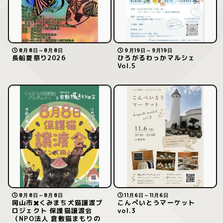
8月8日～8月8日
9月19日～9月19日
長船夏祭り2026
ひろがるわっかマルシェ
Vol.5
8月8日～8月8日
11月6日～11月6日
岡山市✖️くみまち犬猫譲渡プ
こんぺいとうマーケット
ロジェクト 保護猫譲渡会
vol.3
（NPO法人 倉敷猫まもりの