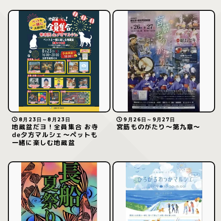
8月23日～8月23日
9月26日～9月27日
地蔵盆だヨ！全員集合 お寺
宮筋ものがたり〜第九章〜
de夕方マルシェ～ペットも
一緒に楽しむ地蔵盆