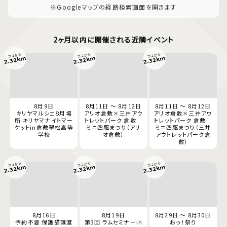
※Googleマップの経路検索画面を開きます
2ヶ月以内に開催される近隣イベント
ココから
ココから
ココから
2.32km
2.32km
2.32km
8月9日
8月11日 ～ 8月12日
8月11日 ～ 8月12日
キリヤマルシェ８月場
アリオ倉敷×三井アウ
アリオ倉敷×三井アウ
所 キリヤマナイトマー
トレットパーク 倉敷
トレットパーク 倉敷
ケットin倉敷翠松高等
ミニ四駆まつり（アリ
ミニ四駆まつり（三井
学校
オ倉敷）
アウトレットパーク倉
敷）
ココから
ココから
ココから
2.32km
2.32km
2.32km
8月16日
8月19日
8月29日 ～ 8月30日
予約不要 保護猫譲渡
第3回 ラムセミナーin
おっ！祭り