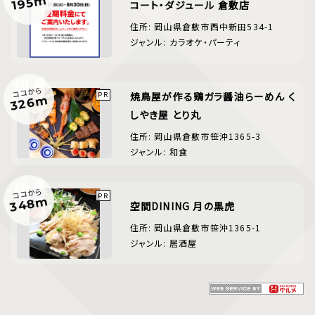
195m
コート・ダジュール 倉敷店
住所: 岡山県倉敷市西中新田534-1
ジャンル: カラオケ・パーティ
ココから
焼鳥屋が作る鶏ガラ醤油らーめん く
326m
しやき屋 とり丸
住所: 岡山県倉敷市笹沖1365-3
ジャンル: 和食
ココから
348m
空間DINING 月の黒虎
住所: 岡山県倉敷市笹沖1365-1
ジャンル: 居酒屋