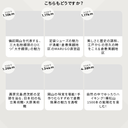
こちらもどうですか？
ココから
ココから
ココから
1.10km
1.17km
1.17km
備前岡山を代表する、
足袋シューズの魅力
美しさと歴史の調和、
三大名物饅頭のひと
が満載！倉敷美観地
江戸からの悠久の時
つ「大手饅頭」の魅力
区のMARUGO直営店
をこえる倉敷美観地
区
ココから
ココから
ココから
4.38km
1.34km
1.26km
画家児島虎次郎の足
岡山の味覚を堪能！手
自然の中でゆったりハ
跡を辿る、日本初の私
作りむらすずめで倉敷
イキング！種松山
立美術館・大原美術
銘菓の魅力を満喫
1500本の紫陽花を楽
館
しむ！