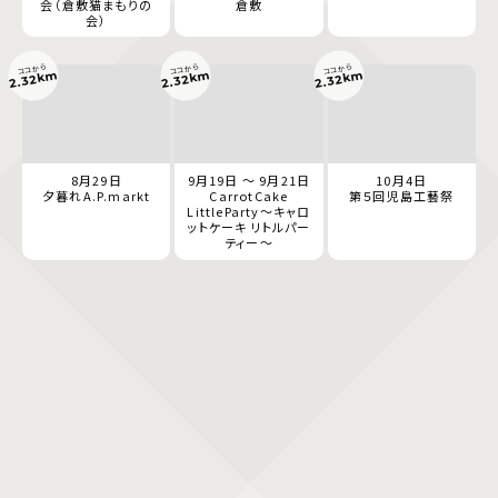
会（倉敷猫まもりの
倉敷
会）
ココから
ココから
ココから
2.32km
2.32km
2.32km
8月29日
9月19日 ～ 9月21日
10月4日
夕暮れA.P.markt
CarrotCake
第５回児島工藝祭
LittleParty～キャロ
ットケーキ リトルパー
ティー～