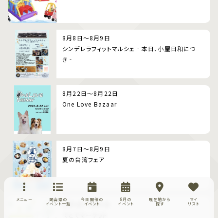
8月8日～8月9日
シンデレラフィットマルシェ‐本日、小屋日和につ
き‐
8月22日～8月22日
One Love Bazaar
8月7日～8月9日
夏の台湾フェア
メニュー
岡山県の
今日開催の
8月の
現在地から
マイ
8月9日～8月9日
イベント一覧
イベント
イベント
探す
リスト
てとてマーケット