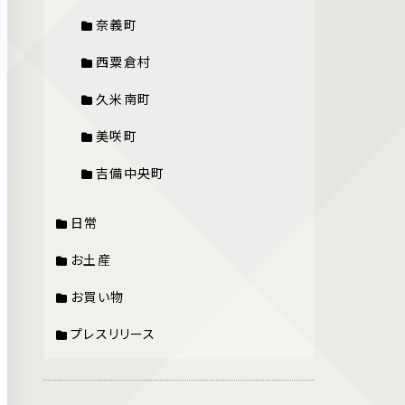
奈義町
西粟倉村
久米南町
美咲町
吉備中央町
日常
お土産
お買い物
プレスリリース