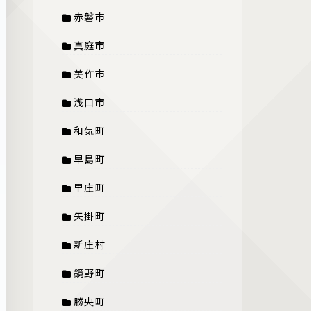
赤磐市
真庭市
美作市
浅口市
和気町
早島町
里庄町
矢掛町
新庄村
鏡野町
勝央町