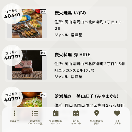
ココから
炭火焼鳥 いずみ
404m
住所: 岡山県岡山市北区柳町１丁目１３ー
２８
ジャンル: 居酒屋
ココから
炭火料理 秀 HIDE
407m
住所: 岡山県岡山市北区柳町２丁目3-5柳
町エレガンスビル105号
ジャンル: 居酒屋
ココから
溶岩焼き 美山紅千（みやまぐち）
407m
住所: 岡山県岡山市北区柳町２-3-5柳町
エレガンスビル104
ジャンル: 洋食
メニュー
岡山県の
今日開催の
8月の
現在地から
マイ
イベント一覧
イベント
イベント
探す
リスト