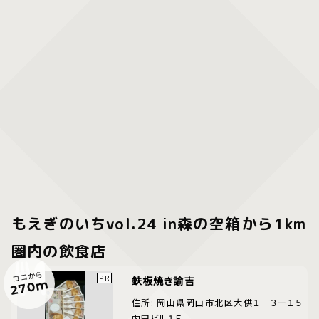
もえぎのいちvol.24 in森の空箱⁡⁡から1km
圏内の飲食店
ココから
鉄板焼き諭吉
270m
住所: 岡山県岡山市北区大供１－３ー１５
内田ビル１Ｆ