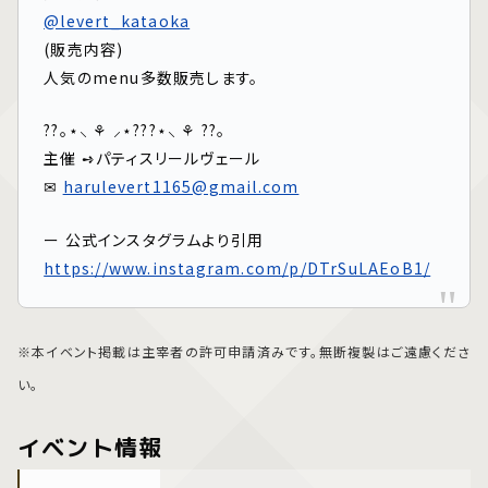
@levert_kataoka
(販売内容)
人気のmenu多数販売します。
??｡⋆⸜ ⚘ ⸝⋆‪‪???⋆‪⸜ ⚘ ??｡
主催 ➺パティスリールヴェール
✉
harulevert1165@gmail.com
ー 公式インスタグラムより引用
https://www.instagram.com/p/DTrSuLAEoB1/
※本イベント掲載は主宰者の許可申請済みです。無断複製はご遠慮くださ
い。
イベント情報