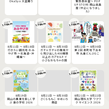
OkaSyo 大盆踊り
緊急救命室～ POP
UP STORE 岡山高島
屋（中止になりまし
た）
ココから
ココから
ココから
1.78km
1.78km
1.78km
8月11日 ～ 8月18日
8月11日 ～ 8月30日
8月12日 ～ 8月30日
行きたい観光地 おみ
ガチャガチャの機械か
第２回 表町地下古本
やげ市 ～北海道・沖
ら飛び出した400種類
市 丸善どんぶらこ
縄編～
以上のカプセルトイ
小さなおもちゃの国
ココから
ココから
ココから
1.78km
1.08km
1.78km
8月19日
8月21日 ～ 8月30日
8月21日 ～ 8月22日
岡山の農業を楽しく学
さくらももこ ゆめいろ
岡山理科大学 ワクワ
ぶ 食の学校 2026
商店
ク サイエンス 2026