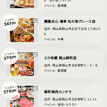
8 杜の街プラザ１F
ジャンル: 居酒屋
ココから
麺飯点心 福幸 杜の街グレース店
361m
住所: 岡山県岡山市北区下石井２丁目10-
8
ジャンル: 中華
ココから
375m
とり地蔵 岡山柳町店
住所: 岡山県岡山市北区柳町２－２－９
ジャンル: 居酒屋
ココから
376m
柳町焼肉カンテラ
住所: 岡山県岡山市北区柳町１-12-16
ジャンル: 焼肉・ホルモン