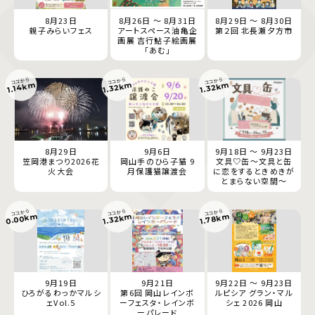
8月23日
8月26日 ～ 8月31日
8月29日 ～ 8月30日
親子みらいフェス
アートスペース油亀企
第２回 北長瀬夕方市
画展 吉行鮎子絵画展
「あむ」
ココから
ココから
ココから
1.32km
1.32km
1.14km
8月29日
9月6日
9月18日 ～ 9月23日
笠岡港まつり2026花
岡山手のひら子猫 9
文具♡缶～文具と缶
火大会
月保護猫譲渡会
に恋をするときめきが
とまらない空間～
ココから
ココから
ココから
0.00km
1.78km
1.32km
9月19日
9月21日
9月22日 ～ 9月23日
ひろがるわっかマルシ
第6回 岡山レインボ
ルピシア グラン・マル
ェVol.5
ーフェスタ・レインボ
シェ 2026 岡山
ーパレード