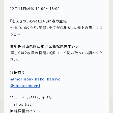
?2月11日㈬㊗️ 10:00～15:00
『もえぎのいちvol.24 』in森の空箱⁡⁡
～⁡香り、ぬくもり、笑顔。全てが心地いい、極上の癒しマル
シェ～⁡⁡
住所▶岡山県岡山市北区高松原古才2-5⁡
⁡詳しくは2枚目の投稿のQRコード読み取ってお調べくだ
さい。⁡
⁡
??️▶有り
⁡
@morinoakibako_kensyo
⁡
⁡
@midorimoegi
??｡⋆⸜ ⚘ ⸝⋆‪‪???⋆‪⸜ ⚘ ??｡
＼shop list／
▶韓国屋台ハヌル