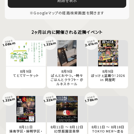
経路を表示
※Googleマップの経路検索画面を開きます
2ヶ月以内に開催される近隣イベント
ココから
ココから
ココから
1.08km
2.61km
1.32km
8月9日
8月9日
8月9日
てとてマーケット
ぱんとおやつ。−時々
ぼっけぇ盆踊り！2026
ごはんとクラフト− ＠
in 問屋町
ルネスホール
ココから
ココから
ココから
1.78km
1.32km
1.32km
8月11日
8月11日 ～ 8月12日
8月11日 ～ 8月18日
操南学区・操明学区・
幻想庭園音楽祭
TOKYO MER～走る