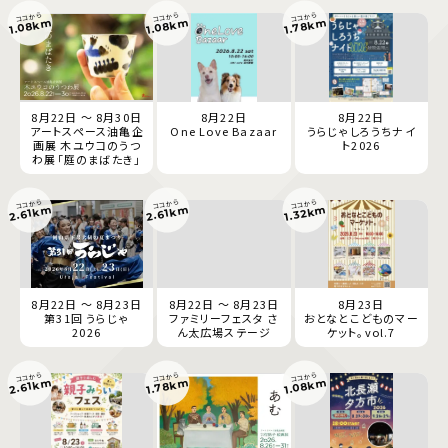
ココから
ココから
ココから
1.08km
1.08km
1.78km
8月22日 ～ 8月30日
8月22日
8月22日
アートスペース油亀企
One Love Bazaar
うらじゃしろうちナイ
画展 木ユウコのうつ
ト2026
わ展「庭のまばたき」
ココから
ココから
ココから
2.61km
2.61km
1.32km
8月22日 ～ 8月23日
8月22日 ～ 8月23日
8月23日
第31回 うらじゃ
ファミリーフェスタ さ
おとなとこどものマー
2026
ん太広場ステージ
ケット。vol.7
ココから
ココから
ココから
1.78km
1.08km
2.61km