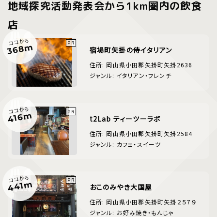
地域探究活動発表会から1km圏内の飲食
店
ココから
368m
宿場町矢掛の侍イタリアン
住所: 岡山県小田郡矢掛町矢掛2636
ジャンル: イタリアン・フレンチ
ココから
416m
t2Lab ティーツーラボ
住所: 岡山県小田郡矢掛町矢掛2584
ジャンル: カフェ・スイーツ
ココから
441m
おこのみやき大国屋
住所: 岡山県小田郡矢掛町矢掛２５７９
ジャンル: お好み焼き・もんじゃ