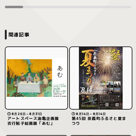
関連記事
8月26日～8月31日
8月14日～8月14日
アートスペース油亀企画展
第45回 奈義町ふるさと夏ま
吉行鮎子絵画展「あむ」
つり