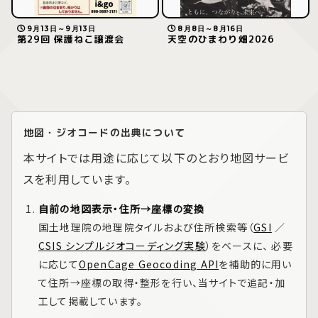
9月13日～9月13日
8月8日～8月16日
第29回 保護ねこ譲渡会
天空のひまわり畑2026
地図・ジオコードの出典について
本サイトでは用途に応じて以下のとおり地図サービ
スを利用しています。
自前の地図表示・住所→座標の変換
国土地理院の地理院タイルおよび住所検索等（
GSI
／
CSIS シンプルジオコーディング実験
）をベースに、 必要
に応じて
OpenCage Geocoding API
を補助的に用い
て住所→座標の取得・整形を行い、当サイトで追記・加
工して掲載しています。