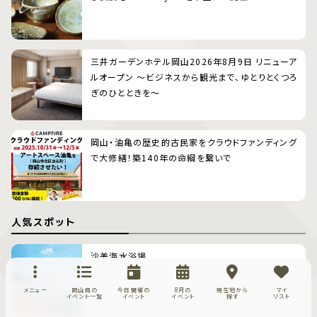
三井ガーデンホテル岡山2026年8月9日 リニューア
ルオープン 〜ビジネスから観光まで、ゆとりとくつろ
ぎのひとときを〜
岡山・油亀の歴史的古民家をクラウドファンディング
で大修繕！築140年の命綱を繋いで
人気スポット
沙美海水浴場
メニュー
岡山県の
今日開催の
8月の
現在地から
マイ
イベント一覧
イベント
イベント
探す
リスト