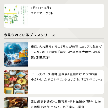
8月9日～8月9日
てとてマーケット
今見られているプレスリリース
東京、名古屋ですでに2万人が熱狂したリアル脱出ゲ
ームが、岡山で開催 『謎だらけの南極大陸からの脱
出』開催決定!!
アートスペース油亀 企画展「豆皿だけのうつわ展 ―
小さいけど、すごいやつ。小さいから、すごいやつ。―」
常に最高到達点へ。陶芸家・寺村光輔の「現在」に迫
る個展をcafe moyau 地下室にて開催