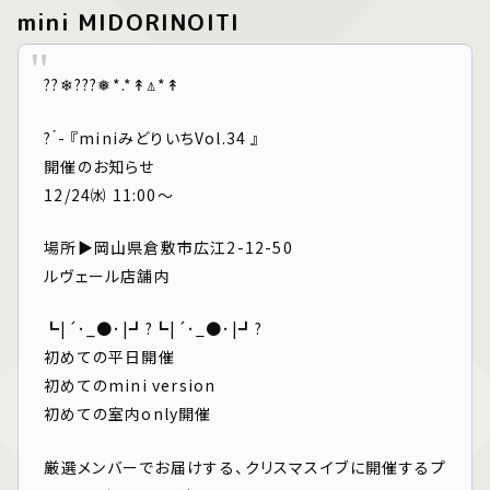
mini MIDORINOITI
??❄︎???❅*.*↟⍋*↟
? ́- 『miniみどりいちVol.34 』
開催のお知らせ
12/24㈬ 11:00～
場所▶岡山県倉敷市広江2-12-50
ルヴェール店舗内
┗|´･_●･|┛?┗|´･_●･|┛?
初めての平日開催
初めてのmini version
初めての室内only開催
厳選メンバーでお届けする、クリスマスイブに開催するプ