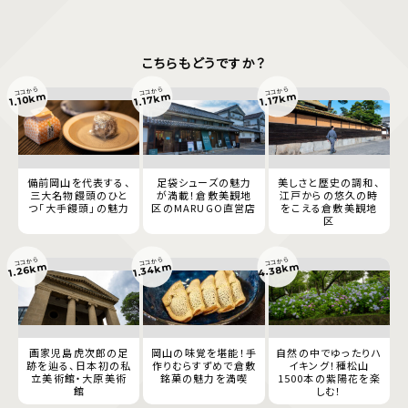
こちらもどうですか？
ココから
ココから
ココから
1.10km
1.17km
1.17km
備前岡山を代表する、
足袋シューズの魅力
美しさと歴史の調和、
三大名物饅頭のひと
が満載！倉敷美観地
江戸からの悠久の時
つ「大手饅頭」の魅力
区のMARUGO直営店
をこえる倉敷美観地
区
ココから
ココから
ココから
4.38km
1.34km
1.26km
画家児島虎次郎の足
岡山の味覚を堪能！手
自然の中でゆったりハ
跡を辿る、日本初の私
作りむらすずめで倉敷
イキング！種松山
立美術館・大原美術
銘菓の魅力を満喫
1500本の紫陽花を楽
館
しむ！