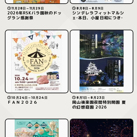
11月28日～11月29日
8月8日～8月9日
2026年RSKバラ園秋のドッ
シンデレラフィットマルシ
グラン感謝祭
ェ‐本日、小屋日和につき‐
10月24日～10月24日
8月1日～8月23日
ＦＡＮ２０２６
岡山後楽園夜間特別開園 夏
の幻想庭園 2026