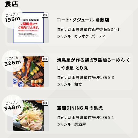
食店
ココから
195m
コート・ダジュール 倉敷店
住所: 岡山県倉敷市西中新田534-1
ジャンル: カラオケ・パーティ
ココから
焼鳥屋が作る鶏ガラ醤油らーめん く
326m
しやき屋 とり丸
住所: 岡山県倉敷市笹沖1365-3
ジャンル: 和食
ココから
348m
空間DINING 月の黒虎
住所: 岡山県倉敷市笹沖1365-1
ジャンル: 居酒屋