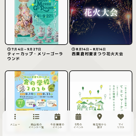
7月4日～9月27日
8月14日～8月14日
ティーカップ・メリーゴーラ
西粟倉村夏まつり花火大会
ウンド
メニュー
岡山県の
今日開催の
8月の
現在地から
マイ
イベント一覧
イベント
イベント
探す
リスト