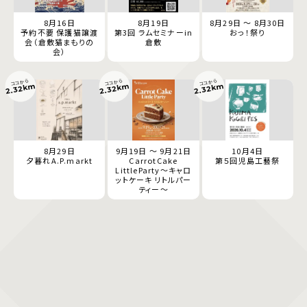
8月16日
8月19日
8月29日 ～ 8月30日
予約不要 保護猫譲渡
第3回 ラムセミナーin
おっ！祭り
会（倉敷猫まもりの
倉敷
会）
ココから
ココから
ココから
2.32km
2.32km
2.32km
8月29日
9月19日 ～ 9月21日
10月4日
夕暮れA.P.markt
CarrotCake
第５回児島工藝祭
LittleParty～キャロ
ットケーキ リトルパー
ティー～