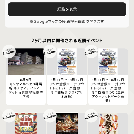
経路を表示
※Googleマップの経路検索画面を開きます
2ヶ月以内に開催される近隣イベント
ココから
ココから
ココから
2.32km
2.32km
2.32km
8月9日
8月11日 ～ 8月12日
8月11日 ～ 8月12日
キリヤマルシェ８月場
アリオ倉敷×三井アウ
アリオ倉敷×三井アウ
所 キリヤマナイトマー
トレットパーク 倉敷
トレットパーク 倉敷
ケットin倉敷翠松高等
ミニ四駆まつり（アリ
ミニ四駆まつり（三井
学校
オ倉敷）
アウトレットパーク倉
敷）
ココから
ココから
ココから
2.32km
2.32km
2.32km