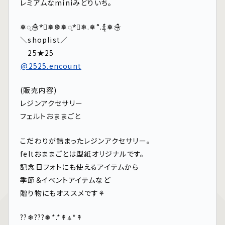
レミアムなminiみどりいち。
❅◌̥☃*⃝❅❆❅◌̥*⃝❄.❅°.ꊛ໋̝❅☃
＼shoplist／
25★25⁡
⁡
@2525.encount
(販売内容)
レジンアクセサリー
フェルトおままごと
こだわりが詰まったレジンアクセサリー。
feltおままごとは型紙オリジナルです。
記念日フォトにも使えるアイテムから⁡
季節＆イベントアイテムなど⁡
贈り物にもオススメです⚘⁡
??❄︎???❅*.*↟⍋*↟