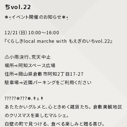
ちvol.22
❅⋆̩イベント開催のお知らせ
❅⋆̩
12/21（日）10:00～16:00
『くらしきlocal marche with もえぎのいちvol.22』
⚠小雨決行、荒天中止
場所➺阿知スペース広場
住所➺岡山県倉敷市阿知2丁目17-27
駐車場➺近隣パーキングをご利用ください
?????❄︎???❅
.
↟⍋
↟
あたたかいグルメと、心ときめく雑貨たち。 倉敷美観地区
のクリスマスを楽しむマルシェ。
​白壁の町で見つける、 食べる楽しみと贈る喜び。