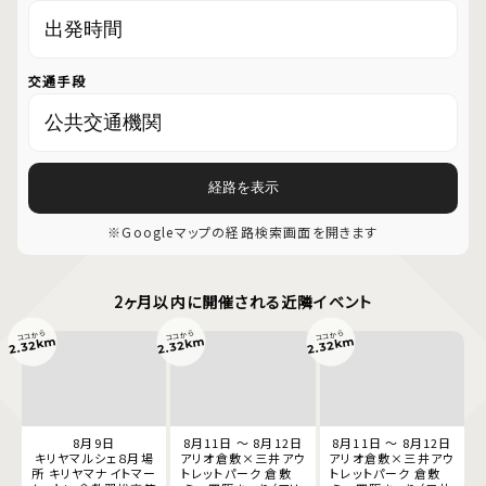
交通手段
経路を表示
※Googleマップの経路検索画面を開きます
2ヶ月以内に開催される近隣イベント
ココから
ココから
ココから
2.32km
2.32km
2.32km
8月9日
8月11日 ～ 8月12日
8月11日 ～ 8月12日
キリヤマルシェ８月場
アリオ倉敷×三井アウ
アリオ倉敷×三井アウ
所 キリヤマナイトマー
トレットパーク 倉敷
トレットパーク 倉敷