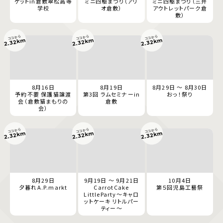
ケットin倉敷翠松高等
ミニ四駆まつり（アリ
ミニ四駆まつり（三井
学校
オ倉敷）
アウトレットパーク倉
敷）
ココから
ココから
ココから
2.32km
2.32km
2.32km
8月16日
8月19日
8月29日 ～ 8月30日
予約不要 保護猫譲渡
第3回 ラムセミナーin
おっ！祭り
会（倉敷猫まもりの
倉敷
会）
ココから
ココから
ココから
2.32km
2.32km
2.32km
8月29日
9月19日 ～ 9月21日
10月4日
夕暮れA.P.markt
CarrotCake
第５回児島工藝祭
LittleParty～キャロ
ットケーキ リトルパー
ティー～