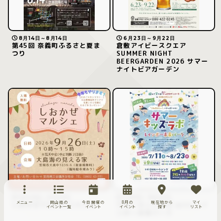
8月14日～8月14日
6月23日～9月22日
第45回 奈義町ふるさと夏ま
倉敷アイビースクエア
つり
SUMMER NIGHT
BEERGARDEN 2026 サマー
ナイトビアガーデン
9月26日～9月26日
7月11日～8月23日
メニュー
岡山県の
今日開催の
8月の
現在地から
マイ
しおかぜマルシェ２０２６
サマーキッズラボ with レイ
イベント一覧
イベント
イベント
探す
リスト
ンボー未来パーク