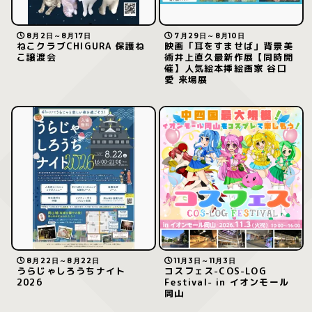
8月2日～8月17日
7月29日～8月10日
ねこクラブCHIGURA 保護ね
映画「耳をすませば」背景美
こ譲渡会
術井上直久最新作展【同時開
催】人気絵本挿絵画家 谷口
愛 来場展
8月22日～8月22日
11月3日～11月3日
うらじゃしろうちナイト
コスフェス-COS-LOG
2026
Festival- in イオンモール
岡山