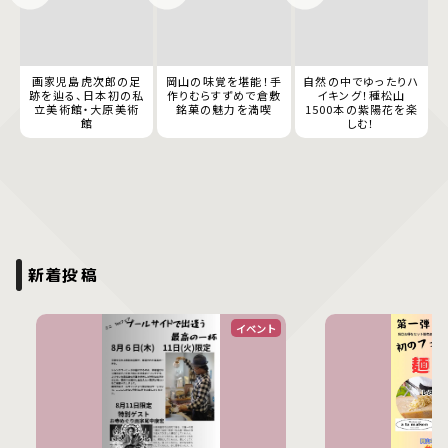
画家児島虎次郎の足
岡山の味覚を堪能！手
自然の中でゆったりハ
跡を辿る、日本初の私
作りむらすずめで倉敷
イキング！種松山
立美術館・大原美術
銘菓の魅力を満喫
1500本の紫陽花を楽
館
しむ！
新着投稿
イベント