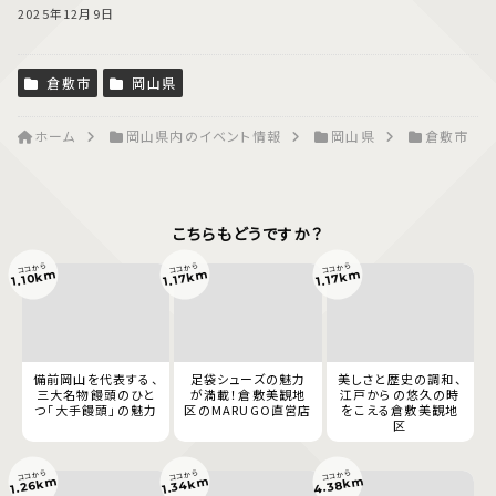
2025年12月9日
倉敷市
岡山県
ホーム
岡山県内のイベント情報
岡山県
倉敷市
こちらもどうですか？
ココから
ココから
ココから
1.10km
1.17km
1.17km
備前岡山を代表する、
足袋シューズの魅力
美しさと歴史の調和、
三大名物饅頭のひと
が満載！倉敷美観地
江戸からの悠久の時
つ「大手饅頭」の魅力
区のMARUGO直営店
をこえる倉敷美観地
区
ココから
ココから
ココから
4.38km
1.34km
1.26km