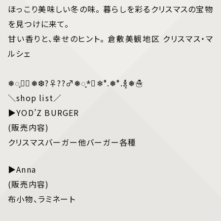
​ほっこり美味しい冬の味。 暮らしを彩るクリスマスの宝物
を見つけに来て。
​甘い香りと、幸せのヒント。 倉敷美観地区 クリスマス・マ
ルシェ
❅◌̥☃
⃝❅❆?‍♀️??‍♂️❅◌̥*⃝❄°.❅°.ꊛ໋̝❅☃
＼shop list／
▶YOD’Z BURGER
(販売内容)
クリスマスバーガー他バーガー各種
▶Anna
(販売内容)
布小物、ラミネート