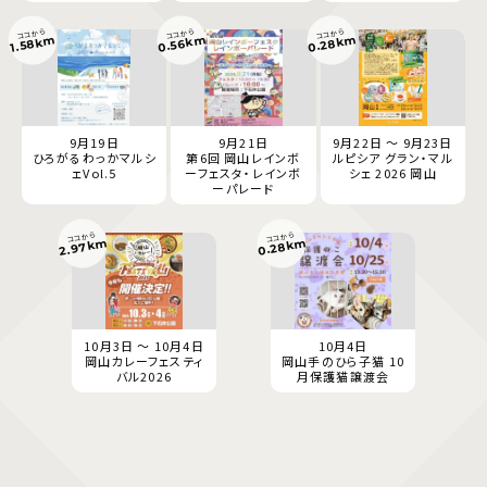
ココから
ココから
ココから
0.28km
0.56km
1.58km
9月19日
9月21日
9月22日 ～ 9月23日
ひろがるわっかマルシ
第6回 岡山レインボ
ルピシア グラン・マル
ェVol.5
ーフェスタ・レインボ
シェ 2026 岡山
ーパレード
ココから
ココから
2.97km
0.28km
10月3日 ～ 10月4日
10月4日
岡山カレーフェスティ
岡山手のひら子猫 10
バル2026
月保護猫譲渡会