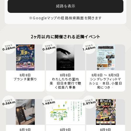
経路を表示
※Googleマップの経路検索画面を開きます
2ヶ月以内に開催される近隣イベント
ココから
ココから
ココから
0.28km
0.56km
1.48km
8月8日
8月8日
8月8日 ～ 8月9日
ブランチ夏祭り
わたしたちの室内
シンデレラフィットマ
楽 旧日本銀行で聴
ルシェ‐本日、小屋日
く弦楽八重奏
和につき‐
ココから
ココから
ココから
2.97km
0.56km
1.48km
8月9日
8月9日
8月9日