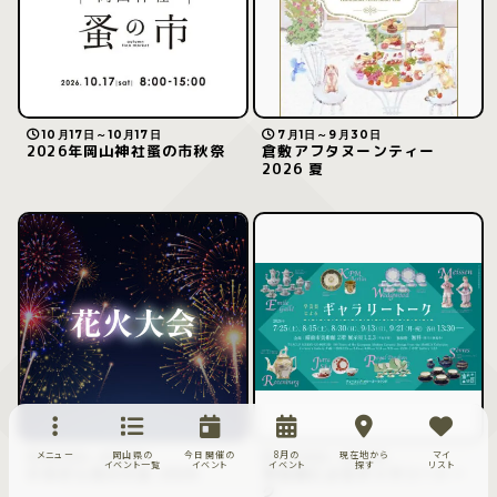
10月17日～10月17日
7月1日～9月30日
2026年岡山神社蚤の市秋祭
倉敷アフタヌーンティー
2026 夏
メニュー
岡山県の
今日開催の
8月の
現在地から
マイ
8月15日～8月15日
7月25日～9月21日
イベント一覧
イベント
イベント
探す
リスト
ひるぜん花火大会 2026
学芸員によるギャラリートー
ク