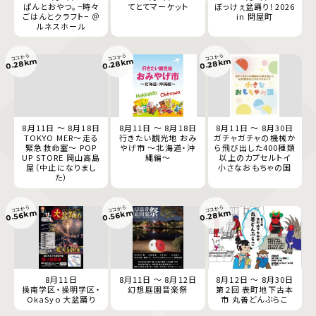
ぱんとおやつ。−時々
てとてマーケット
ぼっけぇ盆踊り！2026
ごはんとクラフト− ＠
in 問屋町
ルネスホール
ココから
ココから
ココから
0.28km
0.28km
0.28km
8月11日 ～ 8月18日
8月11日 ～ 8月18日
8月11日 ～ 8月30日
TOKYO MER～走る
行きたい観光地 おみ
ガチャガチャの機械か
緊急救命室～ POP
やげ市 ～北海道・沖
ら飛び出した400種類
UP STORE 岡山高島
縄編～
以上のカプセルトイ
屋（中止になりまし
小さなおもちゃの国
た）
ココから
ココから
ココから
0.28km
0.56km
0.56km
8月11日
8月11日 ～ 8月12日
8月12日 ～ 8月30日
操南学区・操明学区・
幻想庭園音楽祭
第２回 表町地下古本
OkaSyo 大盆踊り
市 丸善どんぶらこ