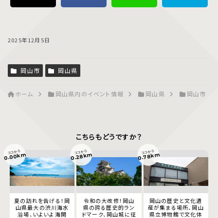
2025年12月5日
岡山市
岡山県
ホーム
岡山県内のイベント情報
岡山県
岡山市
こちらもどうですか？
ココから
ココから
ココから
0.00km
0.78km
0.28km
夏の訪れを告げる！岡
令和の大改修！岡山
岡山の歴史と文化遺
山県最大の渋川海水
県の誇る歴史的ラン
産が集まる場所、岡山
浴場、いよいよ海開
ドマーク、岡山城に征
県立博物館で文化体