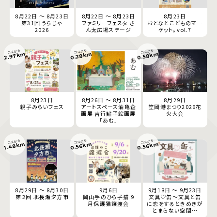
8月22日 ～ 8月23日
8月22日 ～ 8月23日
8月23日
第31回 うらじゃ
ファミリーフェスタ さ
おとなとこどものマー
2026
ん太広場ステージ
ケット。vol.7
ココから
ココから
ココから
2.97km
0.28km
0.58km
8月23日
8月26日 ～ 8月31日
8月29日
親子みらいフェス
アートスペース油亀企
笠岡港まつり2026花
画展 吉行鮎子絵画展
火大会
「あむ」
ココから
ココから
ココから
0.56km
0.56km
1.48km
8月29日 ～ 8月30日
9月6日
9月18日 ～ 9月23日
第２回 北長瀬夕方市
岡山手のひら子猫 9
文具♡缶～文具と缶
月保護猫譲渡会
に恋をするときめきが
とまらない空間～