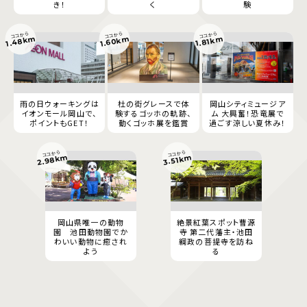
き！
く
験
ココから
ココから
ココから
1.48km
1.60km
1.81km
雨の日ウォーキングは
杜の街グレースで体
岡山シティミュージア
イオンモール岡山で、
験するゴッホの軌跡、
ム 大興奮！恐竜展で
ポイントもGET！
動くゴッホ展を鑑賞
過ごす涼しい夏休み！
ココから
ココから
2.98km
3.51km
岡山県唯一の動物
絶景紅葉スポット曹源
園 池田動物園でか
寺 第二代藩主・池田
わいい動物に癒され
綱政の菩提寺を訪ね
よう
る