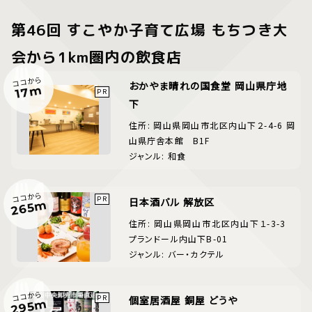
第46回 すこやか子育て広場 もちつき大
会から1km圏内の飲食店
ココから
おかやま晴れの国食堂 岡山県庁地
17m
下
住所: 岡山県岡山市北区内山下２-4-6 岡
山県庁舎本館 B1F
ジャンル: 和食
ココから
日本酒バル 解放区
265m
住所: 岡山県岡山市北区内山下１-3-3
プランドール内山下B-01
ジャンル: バー・カクテル
ココから
個室居酒屋 銅屋 どうや
295m