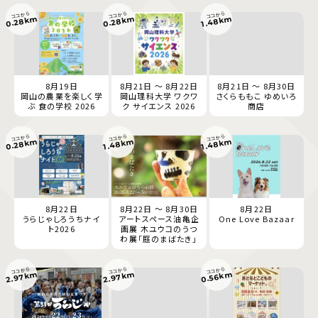
ココから
ココから
ココから
0.28km
0.28km
1.48km
8月19日
8月21日 ～ 8月22日
8月21日 ～ 8月30日
岡山の農業を楽しく学
岡山理科大学 ワクワ
さくらももこ ゆめいろ
ぶ 食の学校 2026
ク サイエンス 2026
商店
ココから
ココから
ココから
0.28km
1.48km
1.48km
8月22日
8月22日 ～ 8月30日
8月22日
うらじゃしろうちナイ
アートスペース油亀企
One Love Bazaar
ト2026
画展 木ユウコのうつ
わ展「庭のまばたき」
ココから
ココから
ココから
2.97km
2.97km
0.56km