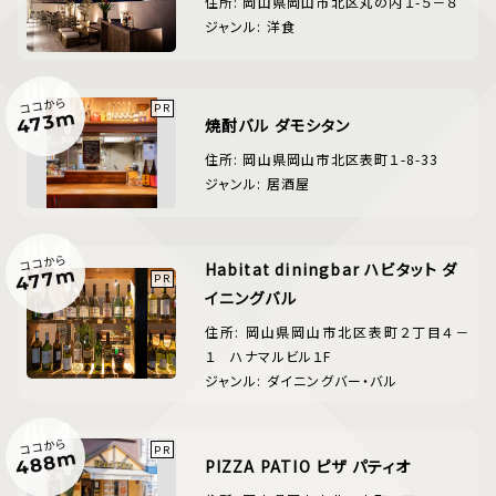
住所: 岡山県岡山市北区丸の内１-５－８
ジャンル: 洋食
ココから
473m
焼酎バル ダモシタン
住所: 岡山県岡山市北区表町１-8-33
ジャンル: 居酒屋
ココから
Habitat diningbar ハビタット ダ
477m
イニングバル
住所: 岡山県岡山市北区表町２丁目４－
１ ハナマルビル１F
ジャンル: ダイニングバー・バル
ココから
488m
PIZZA PATIO ピザ パティオ