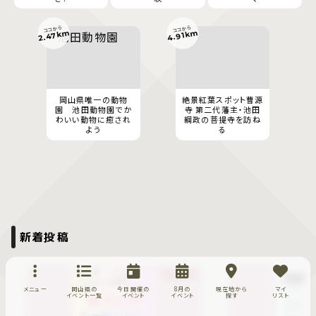
ココから
ココから
2.47km
4.91km
岡山県唯一の動物
絶景紅葉スポット曹源
園 池田動物園でか
寺 第二代藩主・池田
わいい動物に癒され
綱政の菩提寺を訪ね
よう
る
新着投稿
イベント
メニュー
岡山県の
今日開催の
8月の
現在地から
マイ
イベント一覧
イベント
イベント
探す
リスト