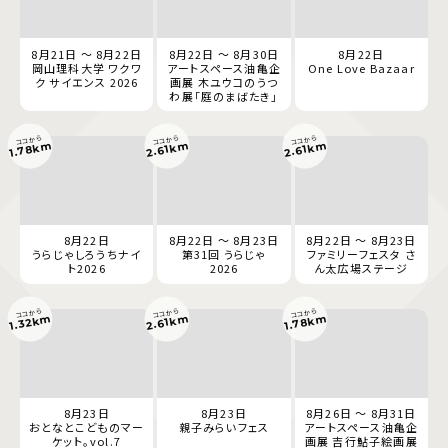
8月21日 ～ 8月22日
8月22日 ～ 8月30日
8月22日
岡山理科大学 ワクワ
アートスペース油亀企
One Love Bazaar
ク サイエンス 2026
画展 木ユウコのうつ
わ展「庭のまばたき」
ココから
ココから
ココから
1.78km
2.61km
2.61km
8月22日
8月22日 ～ 8月23日
8月22日 ～ 8月23日
うらじゃしろうちナイ
第31回 うらじゃ
ファミリーフェスタ さ
ト2026
2026
ん太広場ステージ
ココから
ココから
ココから
1.78km
2.61km
1.32km
8月23日
8月23日
8月26日 ～ 8月31日
おとなとこどものマー
親子みらいフェス
アートスペース油亀企
ケット。vol.7
画展 吉行鮎子絵画展