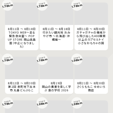
ココから
ココから
ココから
1.78km
1.78km
1.78km
8月11日 ～ 8月18日
8月11日 ～ 8月18日
8月11日 ～ 8月30日
TOKYO MER～走る
行きたい観光地 おみ
ガチャガチャの機械か
緊急救命室～ POP
やげ市 ～北海道・沖
ら飛び出した400種類
UP STORE 岡山高島
縄編～
以上のカプセルトイ
屋（中止になりまし
小さなおもちゃの国
た）
ココから
ココから
ココから
1.78km
1.78km
1.08km
8月12日 ～ 8月30日
8月19日
8月21日 ～ 8月30日
第２回 表町地下古本
岡山の農業を楽しく学
さくらももこ ゆめいろ
市 丸善どんぶらこ
ぶ 食の学校 2026
商店
ココから
ココから
ココから
1.78km
1.08km
1.08km