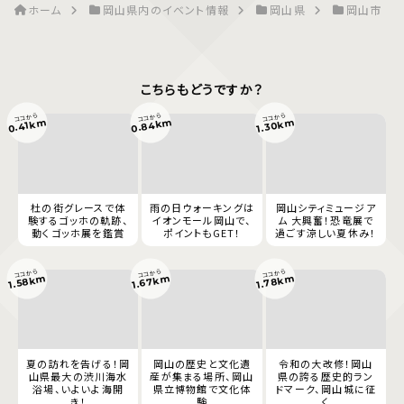
ホーム
岡山県内のイベント情報
岡山県
岡山市
こちらもどうですか？
ココから
ココから
ココから
0.84km
0.41km
1.30km
杜の街グレースで体
雨の日ウォーキングは
岡山シティミュージア
験するゴッホの軌跡、
イオンモール岡山で、
ム 大興奮！恐竜展で
動くゴッホ展を鑑賞
ポイントもGET！
過ごす涼しい夏休み！
ココから
ココから
ココから
1.67km
1.78km
1.58km
夏の訪れを告げる！岡
岡山の歴史と文化遺
令和の大改修！岡山
山県最大の渋川海水
産が集まる場所、岡山
県の誇る歴史的ラン
浴場、いよいよ海開
県立博物館で文化体
ドマーク、岡山城に征
き！
験
く