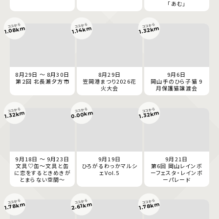
「あむ」
ココから
ココから
ココから
1.08km
1.32km
1.14km
8月29日 ～ 8月30日
8月29日
9月6日
第２回 北長瀬夕方市
笠岡港まつり2026花
岡山手のひら子猫 9
火大会
月保護猫譲渡会
ココから
ココから
ココから
0.00km
1.32km
1.32km
9月18日 ～ 9月23日
9月19日
9月21日
文具♡缶～文具と缶
ひろがるわっかマルシ
第6回 岡山レインボ
に恋をするときめきが
ェVol.5
ーフェスタ・レインボ
とまらない空間～
ーパレード
ココから
ココから
ココから
1.78km
1.78km
2.61km