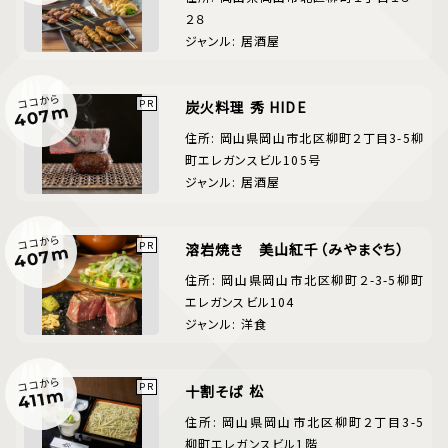
２８
ジャンル: 居酒屋
ココから
炭火料理 秀 HIDE
407m
住所: 岡山県岡山市北区柳町２丁目3-5柳
町エレガンスビル105号
ジャンル: 居酒屋
ココから
溶岩焼き 美山紅千（みやまぐち）
407m
住所: 岡山県岡山市北区柳町２-3-5柳町
エレガンスビル104
ジャンル: 洋食
ココから
十割そば 松
411m
住所: 岡山県岡山市北区柳町２丁目3-5
柳町エレガンスビル1階