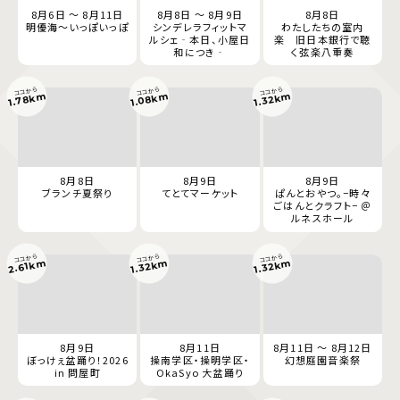
8月6日 ～ 8月11日
8月8日 ～ 8月9日
8月8日
明優海〜いっぽいっぽ
シンデレラフィットマ
わたしたちの室内
ルシェ‐本日、小屋日
楽 旧日本銀行で聴
和につき‐
く弦楽八重奏
ココから
ココから
ココから
1.78km
1.08km
1.32km
8月8日
8月9日
8月9日
ブランチ夏祭り
てとてマーケット
ぱんとおやつ。−時々
ごはんとクラフト− ＠
ルネスホール
ココから
ココから
ココから
2.61km
1.32km
1.32km
8月9日
8月11日
8月11日 ～ 8月12日
ぼっけぇ盆踊り！2026
操南学区・操明学区・
幻想庭園音楽祭
in 問屋町
OkaSyo 大盆踊り