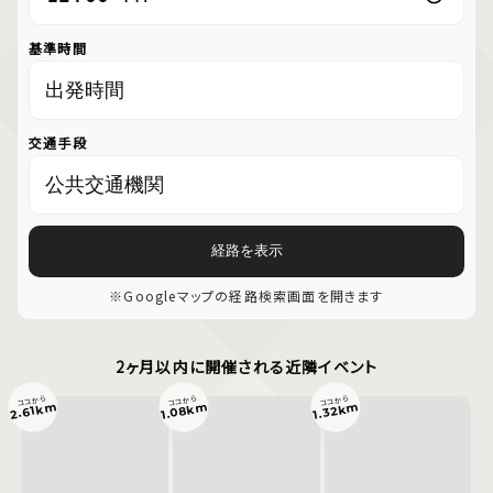
基準時間
交通手段
経路を表示
※Googleマップの経路検索画面を開きます
2ヶ月以内に開催される近隣イベント
ココから
ココから
ココから
1.08km
2.61km
1.32km