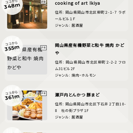
ココから
cooking of art Ikiya
348m
住所: 岡山県岡山市北区柳町２-１-７ ラポ
ールビル１Ｆ
ジャンル: 居酒屋
ココから
岡山県産有機野菜と和牛 焼肉 かど
355m
や
住所: 岡山県岡山市北区柳町２-2-2 フロ
ム31ビル2F
ジャンル: 焼肉・ホルモン
ココから
瀬戸内とんかつ 豚まど
361m
住所: 岡山県岡山市北区下石井２丁目10-
8 杜の街プラザ１F
ジャンル: 居酒屋