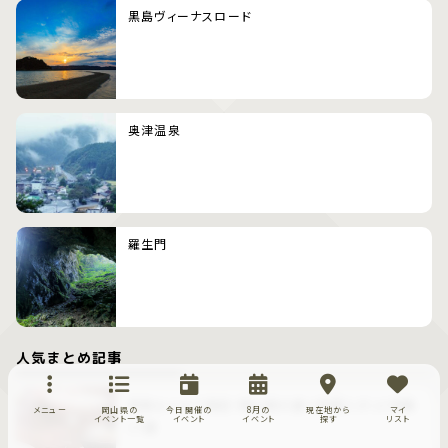
黒島ヴィーナスロード
奥津温泉
羅生門
人気まとめ記事
家族みんなで満足！岡山県の食べ放題スポット特集
メニュー
岡山県の
今日開催の
8月の
現在地から
マイ
イベント一覧
イベント
イベント
探す
リスト
17選