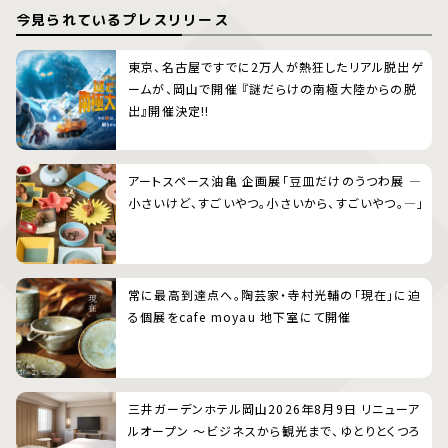
今見られているプレスリリース
東京、名古屋ですでに2万人が熱狂したリアル脱出ゲ
ームが、岡山で開催 『謎だらけの南極大陸からの脱
出』開催決定!!
アートスペース油亀 企画展「豆皿だけのうつわ展 ―
小さいけど、すごいやつ。小さいから、すごいやつ。―」
常に最高到達点へ。陶芸家・寺村光輔の「現在」に迫
る個展をcafe moyau 地下室にて開催
三井ガーデンホテル岡山2026年8月9日 リニューア
ルオープン 〜ビジネスから観光まで、ゆとりとくつろ