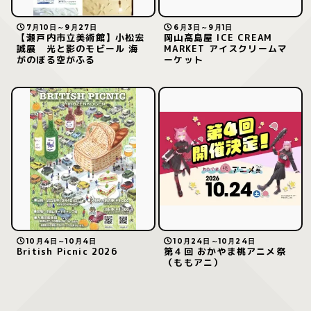
7月10日～9月27日
6月3日～9月1日
【瀬戸内市立美術館】小松宏
岡山高島屋 ICE CREAM
誠展 光と影のモビール 海
MARKET アイスクリームマ
がのぼる空がふる
ーケット
10月4日～10月4日
10月24日～10月24日
British Picnic 2026
第４回 おかやま桃アニメ祭
（ももアニ）