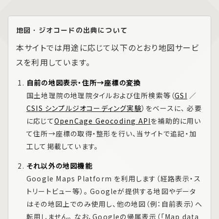
地図・ジオコードの出典について
本サイトでは用途に応じて以下のとおり地図サービ
スを利用しています。
自前の地図表示・住所→座標の変換
国土地理院の地理院タイルおよび住所検索等（
GSI
／
CSIS シンプルジオコーディング実験
）をベースに、 必要
に応じて
OpenCage Geocoding API
を補助的に用い
て住所→座標の取得・整形を行い、当サイトで追記・加
工して掲載しています。
それ以外の地図機能
Google Maps Platform
を利用します（経路表示・ス
トリートビュー等）。 Googleが提供する地図やデータ
はその地図上でのみ使用し、他の地図（例：自前表示）へ
転用しません。 なお、Googleの帰属表示（「Map data