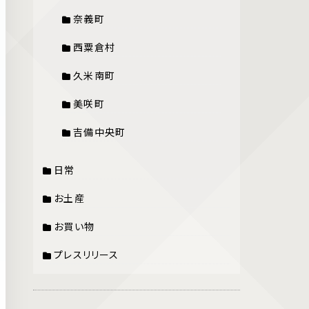
奈義町
西粟倉村
久米南町
美咲町
吉備中央町
日常
お土産
お買い物
プレスリリース