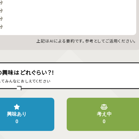
分
分
分
分
上記はAIによる要約です。参考としてご活用ください。
の興味はどれぐらい？！
してみんなにおしえてください
興味あり
考え中
0
0