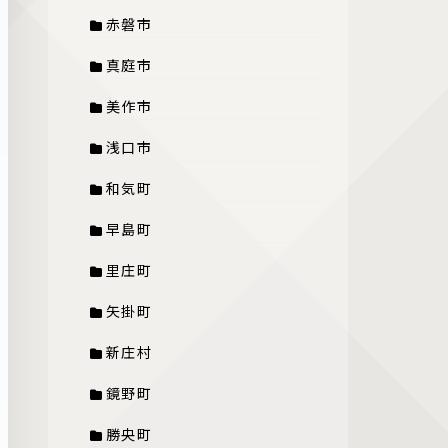
赤磐市
真庭市
美作市
浅口市
和気町
早島町
里庄町
矢掛町
新庄村
鏡野町
勝央町