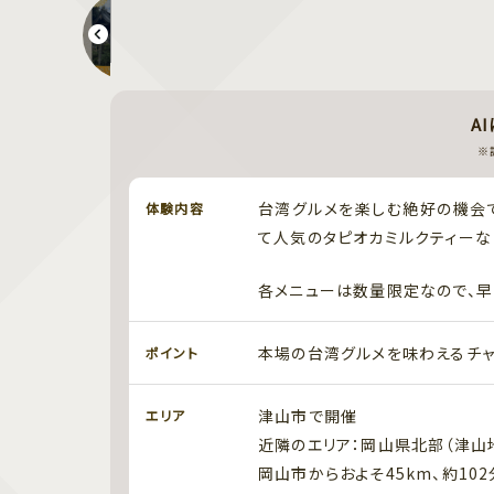
【限定ペア御朱印】高山千義神社・青龍神社 御鎮座1300年奉祝祭
A
※
台湾グルメを楽しむ絶好の機会で
体験内容
て人気のタピオカミルクティーな
各メニューは数量限定なので、早
本場の台湾グルメを味わえるチャ
ポイント
津山市で開催
エリア
近隣のエリア：岡山県北部（津山
岡山市からおよそ45km、約102