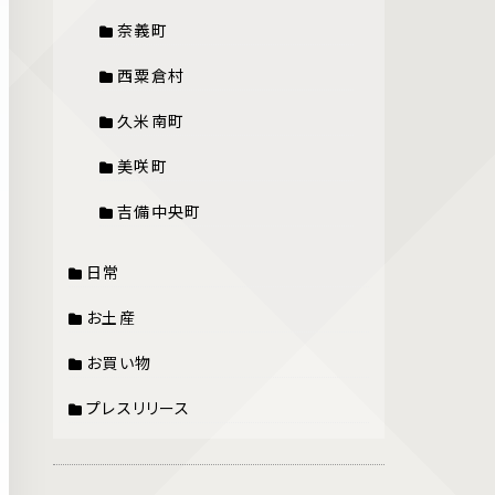
奈義町
西粟倉村
久米南町
美咲町
吉備中央町
日常
お土産
お買い物
プレスリリース