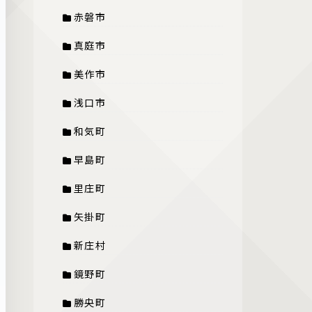
赤磐市
真庭市
美作市
浅口市
和気町
早島町
里庄町
矢掛町
新庄村
鏡野町
勝央町