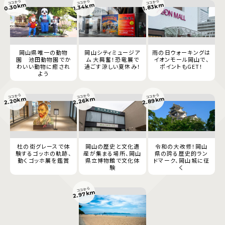
ココから
ココから
ココから
0.30km
1.34km
1.83km
岡山県唯一の動物
岡山シティミュージア
雨の日ウォーキングは
園 池田動物園でか
ム 大興奮！恐竜展で
イオンモール岡山で、
わいい動物に癒され
過ごす涼しい夏休み！
ポイントもGET！
よう
ココから
ココから
ココから
2.89km
2.20km
2.26km
杜の街グレースで体
岡山の歴史と文化遺
令和の大改修！岡山
験するゴッホの軌跡、
産が集まる場所、岡山
県の誇る歴史的ラン
動くゴッホ展を鑑賞
県立博物館で文化体
ドマーク、岡山城に征
験
く
ココから
2.97km