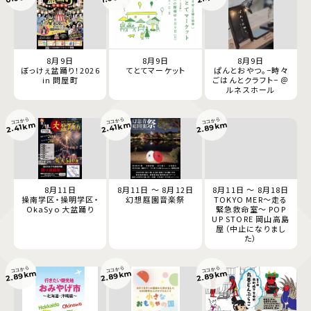
8月9日
8月9日
8月9日
ぼっけぇ盆踊り！2026
てとてマーケット
ぱんとおやつ。−時々
in 問屋町
ごはんとクラフト− ＠
ルネスホール
ココから
ココから
ココから
2.89km
2.41km
2.41km
8月11日
8月11日 ～ 8月12日
8月11日 ～ 8月18日
操南学区・操明学区・
幻想庭園音楽祭
TOKYO MER～走る
OkaSyo 大盆踊り
緊急救命室～ POP
UP STORE 岡山高島
屋（中止になりまし
た）
ココから
ココから
ココから
2.89km
2.89km
2.89km