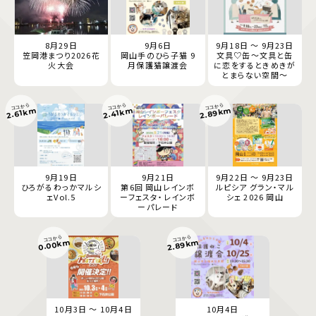
8月29日
9月6日
9月18日 ～ 9月23日
笠岡港まつり2026花
岡山手のひら子猫 9
文具♡缶～文具と缶
火大会
月保護猫譲渡会
に恋をするときめきが
とまらない空間～
ココから
ココから
ココから
2.89km
2.61km
2.41km
9月19日
9月21日
9月22日 ～ 9月23日
ひろがるわっかマルシ
第6回 岡山レインボ
ルピシア グラン・マル
ェVol.5
ーフェスタ・レインボ
シェ 2026 岡山
ーパレード
ココから
ココから
0.00km
2.89km
10月3日 ～ 10月4日
10月4日