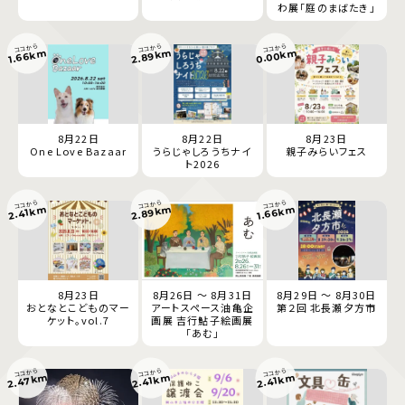
わ展「庭のまばたき」
ココから
ココから
ココから
0.00km
2.89km
1.66km
8月22日
8月22日
8月23日
One Love Bazaar
うらじゃしろうちナイ
親子みらいフェス
ト2026
ココから
ココから
ココから
2.89km
1.66km
2.41km
8月23日
8月26日 ～ 8月31日
8月29日 ～ 8月30日
おとなとこどものマー
アートスペース油亀企
第２回 北長瀬夕方市
ケット。vol.7
画展 吉行鮎子絵画展
「あむ」
ココから
ココから
ココから
2.47km
2.41km
2.41km