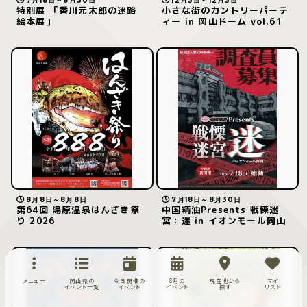
7月18日～8月30日
12月3日～12月3日
特別展 「香川元太郎の迷路
小さな街のカントリーパーテ
絵本展」
ィー in 岡山ドーム vol.61
8月8日～8月8日
7月18日～8月30日
第64回 湯原温泉はんざき祭
中国精油Presents 戦慄迷
り 2026
宮：迷 in イオンモール岡山
メニュー
岡山県の
今日開催の
8月の
現在地から
マイ
イベント一覧
イベント
イベント
探す
リスト