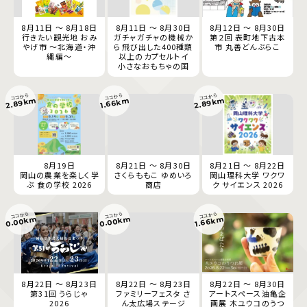
8月11日 ～ 8月18日
8月11日 ～ 8月30日
8月12日 ～ 8月30日
行きたい観光地 おみ
ガチャガチャの機械か
第２回 表町地下古本
やげ市 ～北海道・沖
ら飛び出した400種類
市 丸善どんぶらこ
縄編～
以上のカプセルトイ
小さなおもちゃの国
ココから
ココから
ココから
2.89km
2.89km
1.66km
8月19日
8月21日 ～ 8月30日
8月21日 ～ 8月22日
岡山の農業を楽しく学
さくらももこ ゆめいろ
岡山理科大学 ワクワ
ぶ 食の学校 2026
商店
ク サイエンス 2026
ココから
ココから
ココから
0.00km
0.00km
1.66km
8月22日 ～ 8月23日
8月22日 ～ 8月23日
8月22日 ～ 8月30日
第31回 うらじゃ
ファミリーフェスタ さ
アートスペース油亀企
2026
ん太広場ステージ
画展 木ユウコのうつ