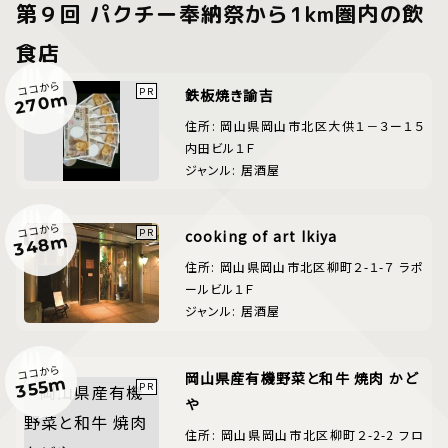
第９回 パクチー奉納祭から1km圏内の飲
食店
ココから
鉄板焼き諭吉
270m
住所: 岡山県岡山市北区大供１－３ー１５
内田ビル１Ｆ
ジャンル: 居酒屋
ココから
cooking of art Ikiya
348m
住所: 岡山県岡山市北区柳町２-１-７ ラポ
ールビル１Ｆ
ジャンル: 居酒屋
ココから
岡山県産有機野菜と和牛 焼肉 かど
355m
や
住所: 岡山県岡山市北区柳町２-2-2 フロ