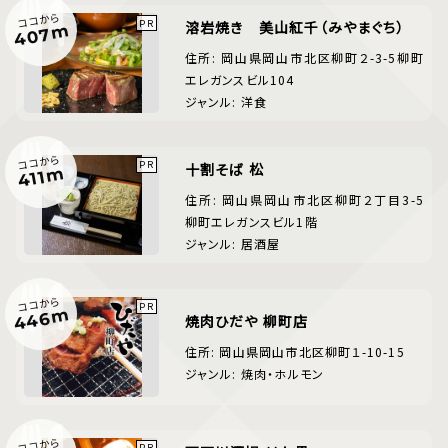
ココから
溶岩焼き 美山紅千（みやまぐち）
407m
住所: 岡山県岡山市北区柳町２-3-5柳町
エレガンスビル104
ジャンル: 洋食
ココから
十割そば 松
411m
住所: 岡山県岡山市北区柳町２丁目3-5
柳町エレガンスビル1階
ジャンル: 居酒屋
ココから
446m
焼肉ひだや 柳町店
住所: 岡山県岡山市北区柳町１-10-15
ジャンル: 焼肉・ホルモン
ココから