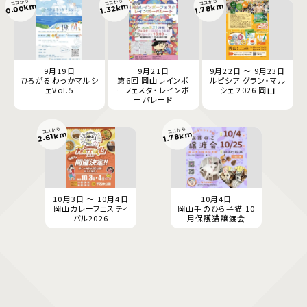
ココから
ココから
ココから
0.00km
1.78km
1.32km
9月19日
9月21日
9月22日 ～ 9月23日
ひろがるわっかマルシ
第6回 岡山レインボ
ルピシア グラン・マル
ェVol.5
ーフェスタ・レインボ
シェ 2026 岡山
ーパレード
ココから
ココから
1.78km
2.61km
10月3日 ～ 10月4日
10月4日
岡山カレーフェスティ
岡山手のひら子猫 10
バル2026
月保護猫譲渡会