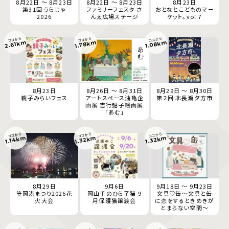
8月22日 ～ 8月23日
8月22日 ～ 8月23日
8月23日
第31回 うらじゃ
ファミリーフェスタ さ
おとなとこどものマー
2026
ん太広場ステージ
ケット。vol.7
ココから
ココから
ココから
1.78km
1.08km
2.61km
8月23日
8月26日 ～ 8月31日
8月29日 ～ 8月30日
親子みらいフェス
アートスペース油亀企
第２回 北長瀬夕方市
画展 吉行鮎子絵画展
「あむ」
ココから
ココから
ココから
1.32km
1.32km
1.14km
8月29日
9月6日
9月18日 ～ 9月23日
笠岡港まつり2026花
岡山手のひら子猫 9
文具♡缶～文具と缶
火大会
月保護猫譲渡会
に恋をするときめきが
とまらない空間～