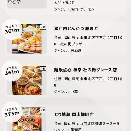
ム31ビル2F
ジャンル: 焼肉・ホルモン
ココから
瀬戸内とんかつ 豚まど
361m
住所: 岡山県岡山市北区下石井２丁目10-
8 杜の街プラザ１F
ジャンル: 居酒屋
ココから
麺飯点心 福幸 杜の街グレース店
361m
住所: 岡山県岡山市北区下石井２丁目10-
8
ジャンル: 中華
ココから
375m
とり地蔵 岡山柳町店
住所: 岡山県岡山市北区柳町２－２－９
ジャンル: 居酒屋