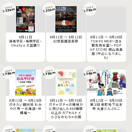
ココから
ココから
ココから
1.78km
1.32km
1.32km
8月11日
8月11日 ～ 8月12日
8月11日 ～ 8月18日
操南学区・操明学区・
幻想庭園音楽祭
TOKYO MER～走る
OkaSyo 大盆踊り
緊急救命室～ POP
UP STORE 岡山高島
屋（中止になりまし
た）
ココから
ココから
ココから
1.78km
1.78km
1.78km
8月11日 ～ 8月18日
8月11日 ～ 8月30日
8月12日 ～ 8月30日
行きたい観光地 おみ
ガチャガチャの機械か
第２回 表町地下古本
やげ市 ～北海道・沖
ら飛び出した400種類
市 丸善どんぶらこ
縄編～
以上のカプセルトイ
小さなおもちゃの国
ココから
ココから
ココから