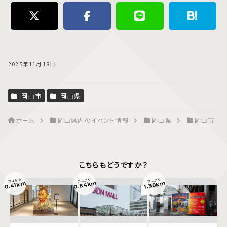
2025年11月18日
岡山市
岡山県
ホーム
岡山県内のイベント情報
岡山県
岡山市
こちらもどうですか？
ココから
ココから
ココから
0.84km
0.41km
1.30km