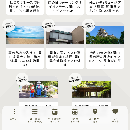
杜の街グレースで体
雨の日ウォーキングは
岡山シティミュージア
験するゴッホの軌跡、
イオンモール岡山で、
ム 大興奮！恐竜展で
動くゴッホ展を鑑賞
ポイントもGET！
過ごす涼しい夏休み！
ココから
ココから
ココから
1.67km
1.78km
1.58km
夏の訪れを告げる！岡
岡山の歴史と文化遺
令和の大改修！岡山
山県最大の渋川海水
産が集まる場所、岡山
県の誇る歴史的ラン
浴場、いよいよ海開
県立博物館で文化体
ドマーク、岡山城に征
き！
験
く
ココから
ココから
2.47km
4.91km
岡山県唯一の動物
絶景紅葉スポット曹源
園 池田動物園でか
寺 第二代藩主・池田
わいい動物に癒され
綱政の菩提寺を訪ね
よう
る
メニュー
岡山県の
今日開催の
8月の
現在地から
マイ
イベント一覧
イベント
イベント
探す
リスト