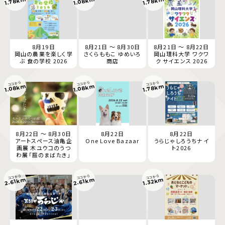
1.78km
1.08km
1.78km
8月19日
8月21日 ～ 8月30日
8月21日 ～ 8月22日
岡山の農業を楽しく学
さくらももこ ゆめいろ
岡山理科大学 ワクワ
ぶ 食の学校 2026
商店
ク サイエンス 2026
ココから
ココから
ココから
1.08km
1.08km
1.78km
8月22日 ～ 8月30日
8月22日
8月22日
アートスペース油亀企
One Love Bazaar
うらじゃしろうちナイ
画展 木ユウコのうつ
ト2026
わ展「庭のまばたき」
ココから
ココから
ココから
2.61km
2.61km
1.32km