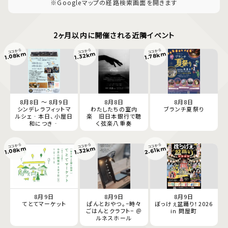
※Googleマップの経路検索画面を開きます
2ヶ月以内に開催される近隣イベント
ココから
ココから
ココから
1.08km
1.78km
1.32km
8月8日 ～ 8月9日
8月8日
8月8日
シンデレラフィットマ
わたしたちの室内
ブランチ夏祭り
ルシェ‐本日、小屋日
楽 旧日本銀行で聴
和につき‐
く弦楽八重奏
ココから
ココから
ココから
1.08km
2.61km
1.32km
8月9日
8月9日
8月9日
てとてマーケット
ぱんとおやつ。−時々
ぼっけぇ盆踊り！2026
ごはんとクラフト− ＠
in 問屋町
ルネスホール