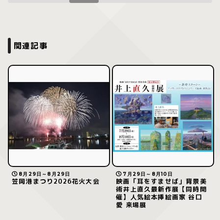
関連記事
8月29日～8月29日
7月29日～8月10日
笠岡港まつり2026花火大会
映画「耳をすませば」背景美
術井上直久最新作展【同時開
催】人気絵本挿絵画家 谷口
愛 来場展