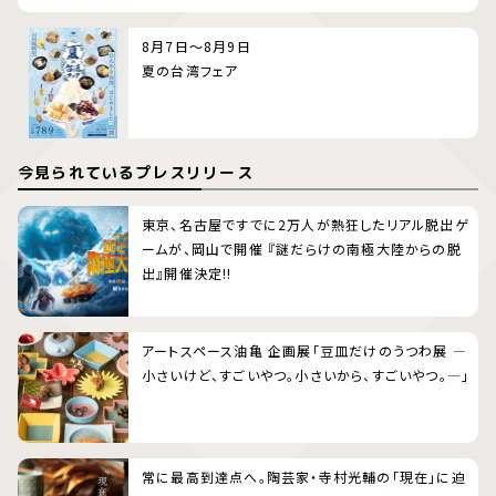
8月7日～8月9日
夏の台湾フェア
今見られているプレスリリース
東京、名古屋ですでに2万人が熱狂したリアル脱出ゲ
ームが、岡山で開催 『謎だらけの南極大陸からの脱
出』開催決定!!
アートスペース油亀 企画展「豆皿だけのうつわ展 ―
小さいけど、すごいやつ。小さいから、すごいやつ。―」
常に最高到達点へ。陶芸家・寺村光輔の「現在」に迫