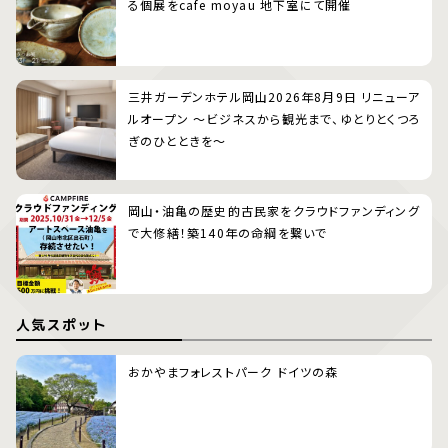
る個展をcafe moyau 地下室にて開催
三井ガーデンホテル岡山2026年8月9日 リニューア
ルオープン 〜ビジネスから観光まで、ゆとりとくつろ
ぎのひとときを〜
岡山・油亀の歴史的古民家をクラウドファンディング
で大修繕！築140年の命綱を繋いで
人気スポット
おかやまフォレストパーク ドイツの森