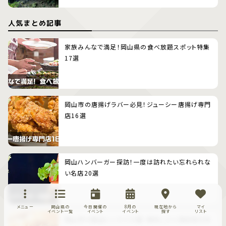
人気まとめ記事
家族みんなで満足！岡山県の食べ放題スポット特集
17選
岡山市の唐揚げラバー必見！ジューシー唐揚げ専門
店16選
岡山ハンバーガー探訪！一度は訪れたい忘れられな
い名店20選
メニュー
岡山県の
今日開催の
8月の
現在地から
マイ
イベント一覧
イベント
イベント
探す
リスト
岡山市の絶品トンカツ19選：美味しさと満足感を味