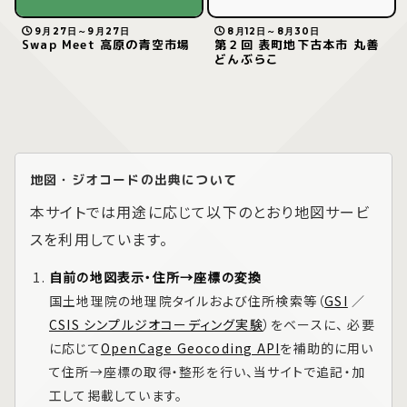
9月27日～9月27日
8月12日～8月30日
Swap Meet 高原の青空市場
第２回 表町地下古本市 丸善
どんぶらこ
地図・ジオコードの出典について
本サイトでは用途に応じて以下のとおり地図サービ
スを利用しています。
自前の地図表示・住所→座標の変換
国土地理院の地理院タイルおよび住所検索等（
GSI
／
CSIS シンプルジオコーディング実験
）をベースに、 必要
に応じて
OpenCage Geocoding API
を補助的に用い
て住所→座標の取得・整形を行い、当サイトで追記・加
工して掲載しています。