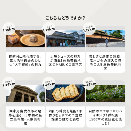
こちらもどうですか？
ココから
ココから
ココから
1.10km
1.17km
1.17km
備前岡山を代表する、
足袋シューズの魅力
美しさと歴史の調和、
三大名物饅頭のひと
が満載！倉敷美観地
江戸からの悠久の時
つ「大手饅頭」の魅力
区のMARUGO直営店
をこえる倉敷美観地
区
ココから
ココから
ココから
4.38km
1.34km
1.26km
画家児島虎次郎の足
岡山の味覚を堪能！手
自然の中でゆったりハ
跡を辿る、日本初の私
作りむらすずめで倉敷
イキング！種松山
立美術館・大原美術
銘菓の魅力を満喫
1500本の紫陽花を楽
館
しむ！