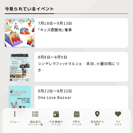
今見られているイベント
7月18日～9月13日
「キッズ遊園地」催事
8月8日～8月9日
シンデレラフィットマルシェ‐本日、小屋日和につ
き‐
8月22日～8月22日
One Love Bazaar
メニュー
岡山県の
今日開催の
8月の
現在地から
マイ
8月9日～8月9日
イベント一覧
イベント
イベント
探す
リスト
てとてマーケット