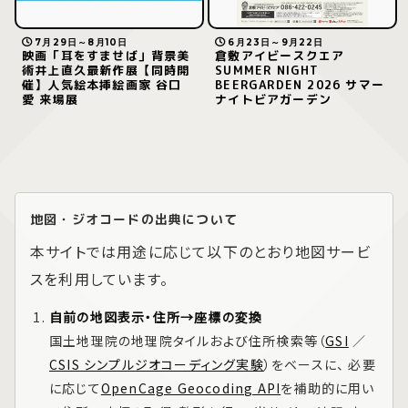
7月29日～8月10日
6月23日～9月22日
映画「耳をすませば」背景美
倉敷アイビースクエア
術井上直久最新作展【同時開
SUMMER NIGHT
催】人気絵本挿絵画家 谷口
BEERGARDEN 2026 サマー
愛 来場展
ナイトビアガーデン
地図・ジオコードの出典について
本サイトでは用途に応じて以下のとおり地図サービ
スを利用しています。
自前の地図表示・住所→座標の変換
国土地理院の地理院タイルおよび住所検索等（
GSI
／
CSIS シンプルジオコーディング実験
）をベースに、 必要
に応じて
OpenCage Geocoding API
を補助的に用い