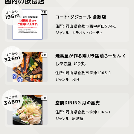
圏内の飲食店
ココから
195m
コート・ダジュール 倉敷店
住所: 岡山県倉敷市西中新田534-1
ジャンル: カラオケ・パーティ
ココから
焼鳥屋が作る鶏ガラ醤油らーめん く
326m
しやき屋 とり丸
住所: 岡山県倉敷市笹沖1365-3
ジャンル: 和食
ココから
348m
空間DINING 月の黒虎
住所: 岡山県倉敷市笹沖1365-1
ジャンル: 居酒屋