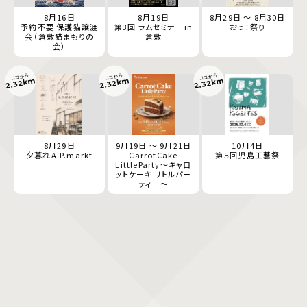
8月16日
8月19日
8月29日 ～ 8月30日
予約不要 保護猫譲渡
第3回 ラムセミナーin
おっ！祭り
会（倉敷猫まもりの
倉敷
会）
ココから
ココから
ココから
2.32km
2.32km
2.32km
8月29日
9月19日 ～ 9月21日
10月4日
夕暮れA.P.markt
CarrotCake
第５回児島工藝祭
LittleParty～キャロ
ットケーキ リトルパー
ティー～