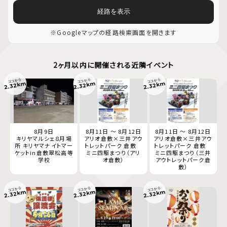
経路を表示
※Googleマップの経路検索画面を開きます
2ヶ月以内に開催される近隣イベント
ココから
ココから
ココから
2.32km
2.32km
2.32km
8月9日
8月11日 ～ 8月12日
8月11日 ～ 8月12日
キリヤマルシェ８月場
アリオ倉敷×三井アウ
アリオ倉敷×三井アウ
所 キリヤマナイトマー
トレットパーク 倉敷
トレットパーク 倉敷
ケットin倉敷翠松高等
ミニ四駆まつり（アリ
ミニ四駆まつり（三井
学校
オ倉敷）
アウトレットパーク倉
敷）
ココから
ココから
ココから
2.32km
2.32km
2.32km