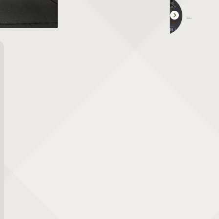
第14回 食＆農マルシェ