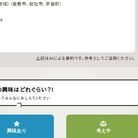
地域）（倉敷市、総社市、早島町）
分
分
分
分
分
上記はAIによる要約です。参考としてご活用ください。
の興味はどれぐらい？！
してみんなにおしえてください
興味あり
考え中