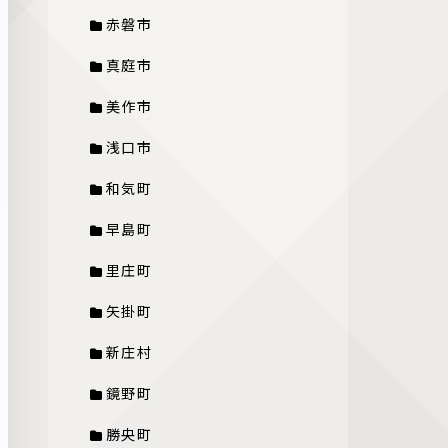
赤磐市
真庭市
美作市
浅口市
和気町
早島町
里庄町
矢掛町
新庄村
鏡野町
勝央町