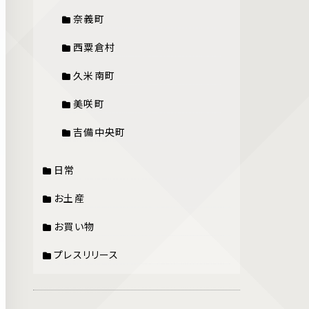
奈義町
西粟倉村
久米南町
美咲町
吉備中央町
日常
お土産
お買い物
プレスリリース