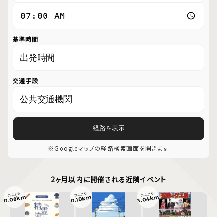
基準時間
交通手段
経路を表示
※Googleマップの経路検索画面を開きます
2ヶ月以内に開催される近隣イベント
ココから
ココから
ココから
0.00km
3.04km
0.10km