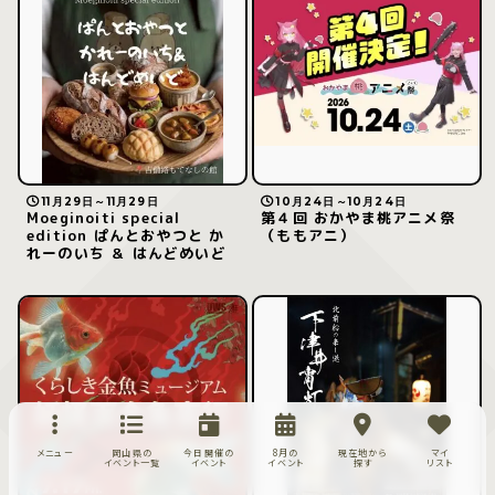
11月29日～11月29日
10月24日～10月24日
Moeginoiti special
第４回 おかやま桃アニメ祭
edition ぱんとおやつと か
（ももアニ）
れーのいち ＆ はんどめいど
メニュー
岡山県の
今日開催の
8月の
現在地から
マイ
イベント一覧
イベント
イベント
探す
リスト