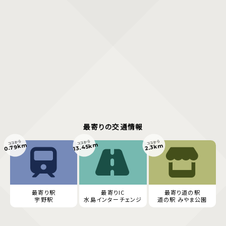
最寄りの交通情報
ココから
ココから
ココから
13.45km
0.79km
2.3km
最寄り駅
最寄りIC
最寄り道の駅
宇野駅
水島インターチェンジ
道の駅 みやま公園