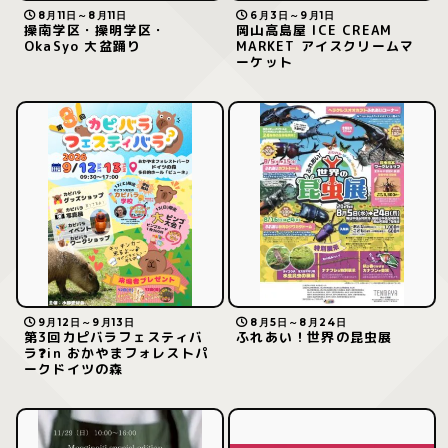
8月11日～8月11日
6月3日～9月1日
操南学区・操明学区・
岡山高島屋 ICE CREAM
OkaSyo 大盆踊り
MARKET アイスクリームマ
ーケット
9月12日～9月13日
8月5日～8月24日
第3回カピバラフェスティバ
ふれあい！世界の昆虫展
ラ❓in おかやまフォレストパ
ークドイツの森