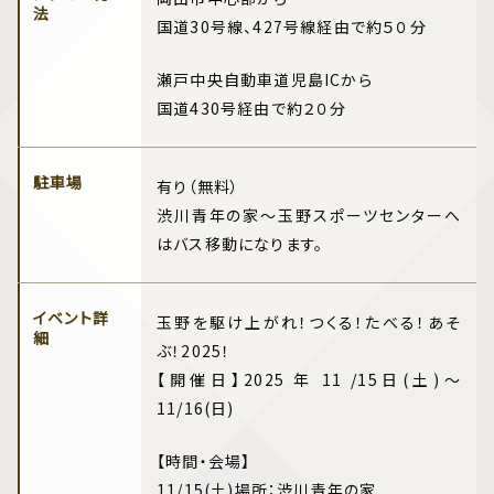
法
国道30号線、427号線経由で約５０分
瀬戸中央自動車道児島ICから
国道430号経由で約２０分
駐車場
有り（無料）
渋川青年の家～玉野スポーツセンターへ
はバス移動になります。
イベント詳
玉野を駆け上がれ！つくる！たべる！あそ
細
ぶ！2025！
【開催日】2025 年 11 /15日(土)～
11/16(日)
【時間・会場】
11/15(土)場所：渋川青年の家