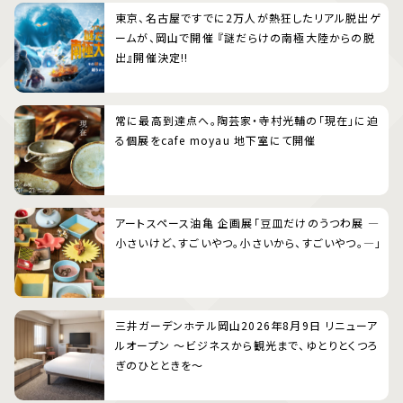
東京、名古屋ですでに2万人が熱狂したリアル脱出ゲ
ームが、岡山で開催 『謎だらけの南極大陸からの脱
出』開催決定!!
常に最高到達点へ。陶芸家・寺村光輔の「現在」に迫
る個展をcafe moyau 地下室にて開催
アートスペース油亀 企画展「豆皿だけのうつわ展 ―
小さいけど、すごいやつ。小さいから、すごいやつ。―」
三井ガーデンホテル岡山2026年8月9日 リニューア
ルオープン 〜ビジネスから観光まで、ゆとりとくつろ
ぎのひとときを〜