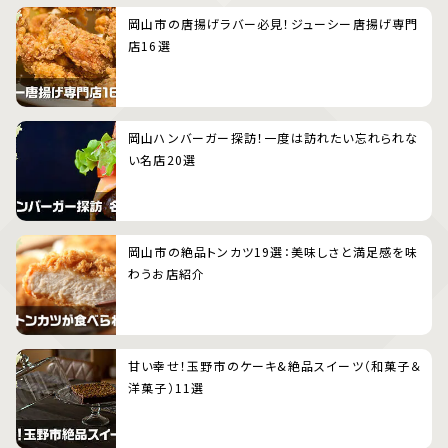
岡山市の唐揚げラバー必見！ジューシー唐揚げ専門
店16選
岡山ハンバーガー探訪！一度は訪れたい忘れられな
い名店20選
岡山市の絶品トンカツ19選：美味しさと満足感を味
わうお店紹介
甘い幸せ！玉野市のケーキ&絶品スイーツ（和菓子＆
洋菓子）11選