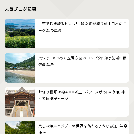
人気ブログ記事
牛窓で咲き誇るヒマワリ、段々畑が織り成す日本のエ
ーゲ海の風景
穴ジャコのメッカ笠岡方面のコンパクト海水浴場・青
佐鼻海岸
お守り種類は約４００以上！パワースポットの沖田神
社で運気チャージ
美しい海岸とジブリの世界を訪れるような参道、牛窓
神社