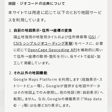
地図・ジオコードの出典について
本サイトでは用途に応じて以下のとおり地図サービ
スを利用しています。
自前の地図表示・住所→座標の変換
国土地理院の地理院タイルおよび住所検索等（
GSI
／
CSIS シンプルジオコーディング実験
）をベースに、 必要
に応じて
OpenCage Geocoding API
を補助的に用い
て住所→座標の取得・整形を行い、当サイトで追記・加
工して掲載しています。
それ以外の地図機能
Google Maps Platform
を利用します（経路表示・ス
トリートビュー等）。 Googleが提供する地図やデータ
はその地図上でのみ使用し、他の地図（例：自前表示）へ
転用しません。 なお、Googleの帰属表示（「Map data
© …」等）は仕様どおり表示します。