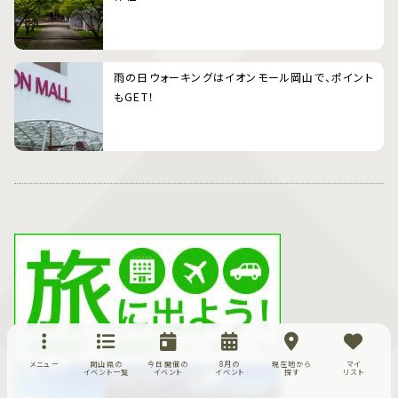
雨の日ウォーキングはイオンモール岡山で、ポイント
もGET！
メニュー
岡山県の
今日開催の
8月の
現在地から
マイ
イベント一覧
イベント
イベント
探す
リスト