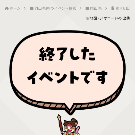
ホーム
岡山県内のイベント情報
岡山県
第４６回中
※
地図・ジオコードの出典