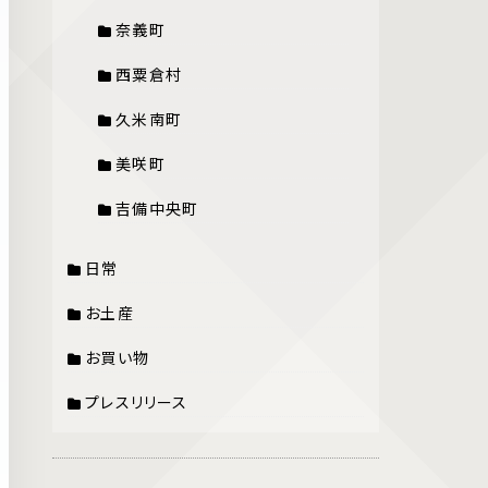
奈義町
西粟倉村
久米南町
美咲町
吉備中央町
日常
お土産
お買い物
プレスリリース