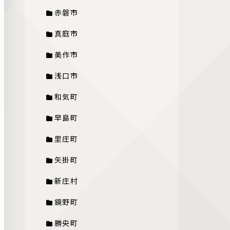
赤磐市
真庭市
美作市
浅口市
和気町
早島町
里庄町
矢掛町
新庄村
鏡野町
勝央町