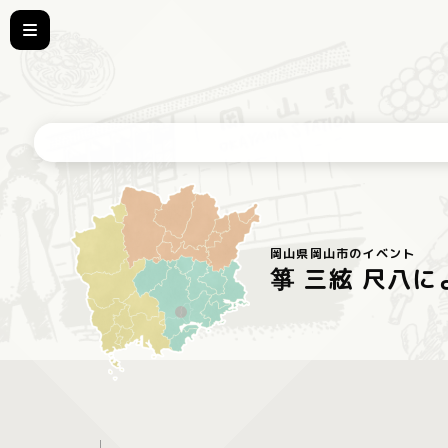
岡山県岡山市のイベント
箏 三絃 尺八