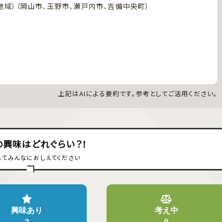
地域）（岡山市、玉野市、瀬戸内市、吉備中央町）
分
分
分
分
分
上記はAIによる要約です。参考としてご活用ください。
の興味はどれぐらい？！
してみんなにおしえてください
興味あり
考え中