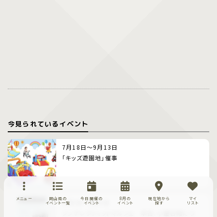
今見られているイベント
7月18日～9月13日
「キッズ遊園地」催事
メニュー
岡山県の
今日開催の
8月の
現在地から
マイ
8月8日～8月9日
イベント一覧
イベント
イベント
探す
リスト
シンデレラフィットマルシェ‐本日、小屋日和につ