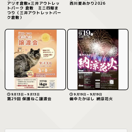
アリオ倉敷×三井アウトレッ
西川夏あかり2026
トパーク 倉敷 ミニ四駆ま
つり（三井アウトレットパー
ク倉敷）
9月13日～9月13日
9月19日～9月19日
第29回 保護ねこ譲渡会
備中たかはし 納涼花火