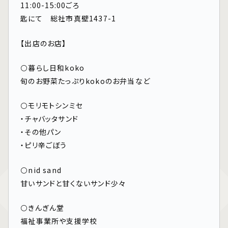
11:00-15:00ごろ
匙にて 総社市真壁1437-1
【出店のお店】
⚪️暮らし日和koko
旬のお野菜たっぷりkokoのお弁当など
⚪️モリモトシンミセ
・チャバッタサンド
・その他パン
・ピリ辛ごぼう
⚪️nid sand
甘いサンドと甘くないサンド少々
⚪️きんぎん堂
福祉事業所や支援学校