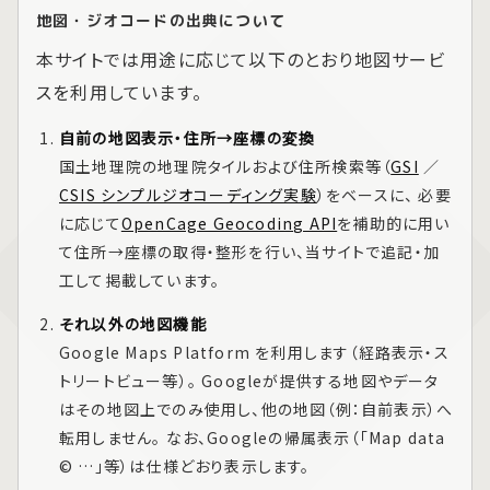
地図・ジオコードの出典について
本サイトでは用途に応じて以下のとおり地図サービ
スを利用しています。
自前の地図表示・住所→座標の変換
国土地理院の地理院タイルおよび住所検索等（
GSI
／
CSIS シンプルジオコーディング実験
）をベースに、 必要
に応じて
OpenCage Geocoding API
を補助的に用い
て住所→座標の取得・整形を行い、当サイトで追記・加
工して掲載しています。
それ以外の地図機能
Google Maps Platform
を利用します（経路表示・ス
トリートビュー等）。 Googleが提供する地図やデータ
はその地図上でのみ使用し、他の地図（例：自前表示）へ
転用しません。 なお、Googleの帰属表示（「Map data
© …」等）は仕様どおり表示します。