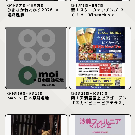
10月31日～10月31日
9月12日～11月7日
みまさか竹あかり2026 in
蒜山スターウォッチング ２
湯郷温泉
０２６ Wine×Music
9月26日～9月26日
5月22日～10月10日
omoi × 日本原駐屯地
岡山天満屋屋上ビアガーデン
「スカイビュービアテラス」