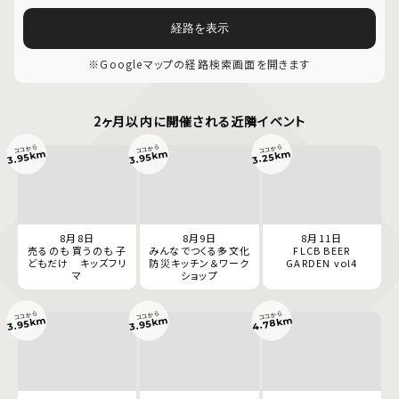
経路を表示
※Googleマップの経路検索画面を開きます
2ヶ月以内に開催される近隣イベント
ココから
ココから
ココから
3.95km
3.95km
3.25km
8月8日
8月9日
8月11日
売るのも 買うのも 子
みんなでつくる多文化
FLCB BEER
どもだけ キッズフリ
防災キッチン＆ワーク
GARDEN vol4
マ
ショップ
ココから
ココから
ココから
4.78km
3.95km
3.95km