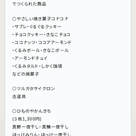
でつくられた商品
⚪️やさしい焼き菓子コナコナ
・サブレ・ぐるぐるクッキー
・チョコクッキー・きなこチョコ
・ココナッツ・ココアアーモンド
・くるみボール・きなこボール
・アーモンドチュイ
・くるみタルト・しかく珈琲
などの焼菓子
⚪️ツルガタサイクロン
古道具
⚪️ひものやかんきち
(３枚1,300円)
真鯵一夜干し・真鯖一夜干し
ほっけみりん・ほっけ一夜干し