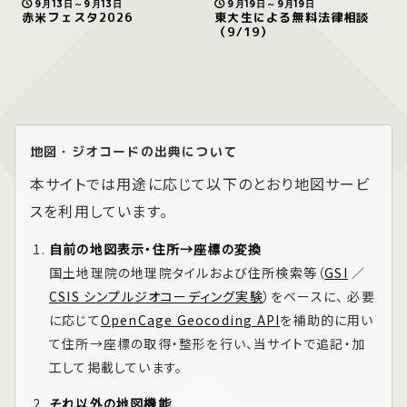
9月13日～9月13日
9月19日～9月19日
赤米フェスタ2026
東大生による無料法律相談
（9/19）
地図・ジオコードの出典について
本サイトでは用途に応じて以下のとおり地図サービ
スを利用しています。
自前の地図表示・住所→座標の変換
国土地理院の地理院タイルおよび住所検索等（
GSI
／
CSIS シンプルジオコーディング実験
）をベースに、 必要
に応じて
OpenCage Geocoding API
を補助的に用い
て住所→座標の取得・整形を行い、当サイトで追記・加
工して掲載しています。
それ以外の地図機能