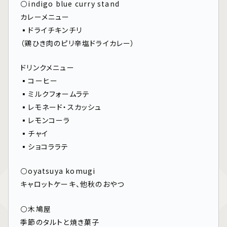
⚪️indigo blue curry stand
カレーメニュー
▪︎ドライチキンチリ
（鶏ひき肉のピリ辛塩ドライカレー）
ドリンクメニュー
▪︎コーヒー
▪︎ミルクフォームラテ
▪︎レモネード・スカッシュ
▪︎レモンコーラ
▪︎チャイ
▪︎ショコララテ
⚪️oyatsuya komugi
キャロットケーキ、他秋のおやつ
⚪️木鳩屋
季節のタルトと焼き菓子