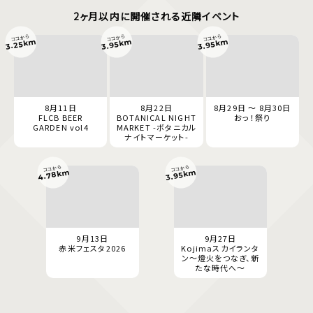
2ヶ月以内に開催される近隣イベント
ココから
ココから
ココから
3.95km
3.95km
3.25km
8月11日
8月22日
8月29日 ～ 8月30日
FLCB BEER
BOTANICAL NIGHT
おっ！祭り
GARDEN vol4
MARKET -ボタニカル
ナイトマーケット-
ココから
ココから
4.78km
3.95km
9月13日
9月27日
赤米フェスタ2026
Kojimaスカイランタ
ン〜燈火をつなぎ、新
たな時代へ〜