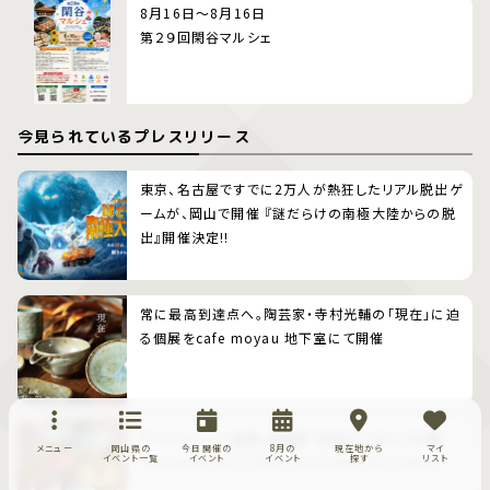
8月16日～8月16日
第２９回閑谷マルシェ
今見られているプレスリリース
東京、名古屋ですでに2万人が熱狂したリアル脱出ゲ
ームが、岡山で開催 『謎だらけの南極大陸からの脱
出』開催決定!!
常に最高到達点へ。陶芸家・寺村光輔の「現在」に迫
る個展をcafe moyau 地下室にて開催
アートスペース油亀 企画展「豆皿だけのうつわ展 ―
メニュー
岡山県の
今日開催の
8月の
現在地から
マイ
イベント一覧
イベント
イベント
探す
リスト
小さいけど、すごいやつ。小さいから、すごいやつ。―」