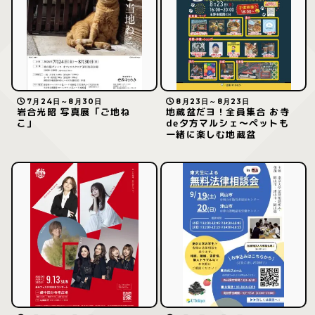
7月24日～8月30日
8月23日～8月23日
岩合光昭 写真展「ご地ね
地蔵盆だヨ！全員集合 お寺
こ」
de夕方マルシェ～ペットも
一緒に楽しむ地蔵盆