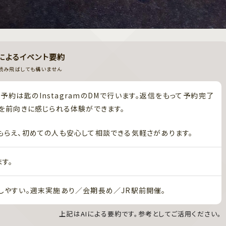
Iによるイベント要約
読み飛ばしても構いません
約は匙のInstagramのDMで行います。返信をもって予約完了
を前向きに感じられる体験ができます。
らえ、初めての人も安心して相談できる気軽さがあります。
す。
しやすい。週末実施あり／会期長め／JR駅前開催。
上記はAIによる要約です。参考としてご活用ください。