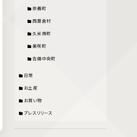
奈義町
西粟倉村
久米南町
美咲町
吉備中央町
日常
お土産
お買い物
プレスリリース