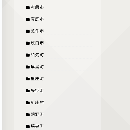
赤磐市
真庭市
美作市
浅口市
和気町
早島町
里庄町
矢掛町
新庄村
鏡野町
勝央町