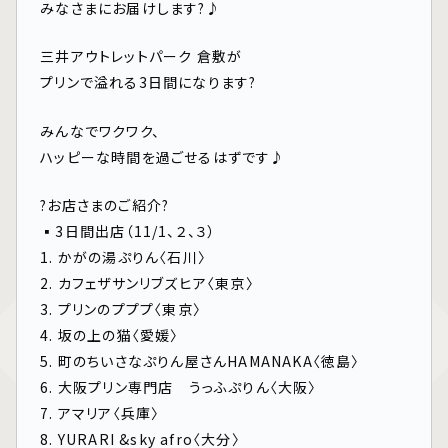
みなさまにお届けします?♪
三井アウトレットパーク 倉敷が
プリンで溢れる3日間になります?
みんなでワクワク、
ハッピーな時間を過ごせるはずです♪
?お店さまのご紹介?
▪️3日間出店（11/1、２、３）
1. かがの湯ぷりん〈石川〉
2. カフェザサンリブズヒア〈東京〉
3. プリンのプププ〈東京〉
4. 坂の上の猫〈愛媛〉
5. 町のちいさなぷりん屋さんHAMANAKA〈徳島〉
6. 大阪プリン専門店 うっふぷりん〈大阪〉
7. アマリア〈兵庫〉
8. YURARI &sky afro〈大分〉