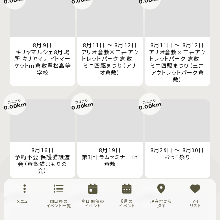
8月9日
8月11日 ～ 8月12日
8月11日 ～ 8月12日
キリヤマルシェ８月場
アリオ倉敷×三井アウ
アリオ倉敷×三井アウ
所 キリヤマナイトマー
トレットパーク 倉敷
トレットパーク 倉敷
ケットin倉敷翠松高等
ミニ四駆まつり（アリ
ミニ四駆まつり（三井
学校
オ倉敷）
アウトレットパーク倉
敷）
ココから
ココから
ココから
0.00km
0.00km
0.00km
8月16日
8月19日
8月29日 ～ 8月30日
予約不要 保護猫譲渡
第3回 ラムセミナーin
おっ！祭り
会（倉敷猫まもりの
倉敷
会）
ココから
ココから
ココから
0.00km
0.00km
0.00km
メニュー
岡山県の
今日開催の
8月の
現在地から
マイ
イベント一覧
イベント
イベント
探す
リスト