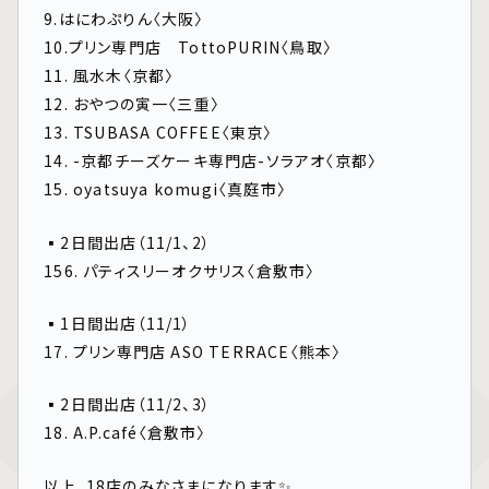
9.はにわぷりん〈大阪〉
10.プリン専門店 TottoPURIN〈鳥取〉
11. 風水木〈京都〉
12. おやつの寅一〈三重〉
13. TSUBASA COFFEE〈東京〉
14. -京都チーズケーキ専門店-ソラアオ〈京都〉
15. oyatsuya komugi〈真庭市〉
▪️2日間出店（11/1、2）
156. パティスリーオクサリス〈倉敷市〉
▪️1日間出店（11/1）
17. プリン専門店 ASO TERRACE〈熊本〉
▪️2日間出店（11/2、3）
18. A.P.café〈倉敷市〉
以上、18店のみなさまになります✨