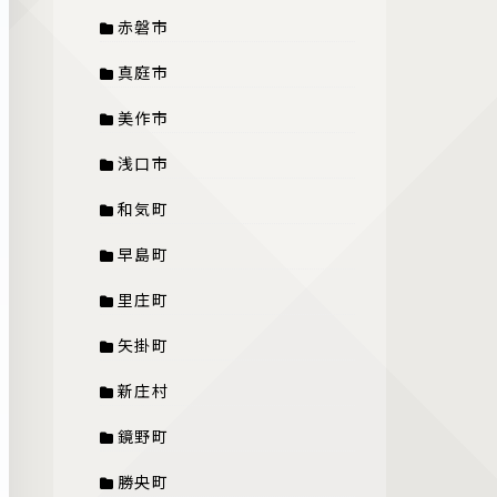
赤磐市
真庭市
美作市
浅口市
和気町
早島町
里庄町
矢掛町
新庄村
鏡野町
勝央町