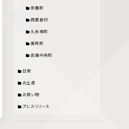
奈義町
西粟倉村
久米南町
美咲町
吉備中央町
日常
お土産
お買い物
プレスリリース