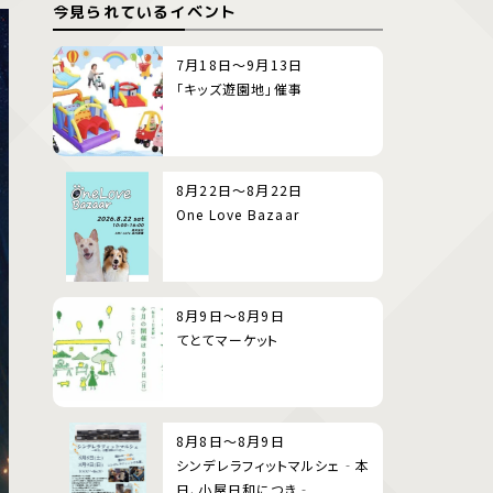
今見られているイベント
7月18日～9月13日
「キッズ遊園地」催事
8月22日～8月22日
One Love Bazaar
8月9日～8月9日
てとてマーケット
8月8日～8月9日
シンデレラフィットマルシェ‐本
日、小屋日和につき‐