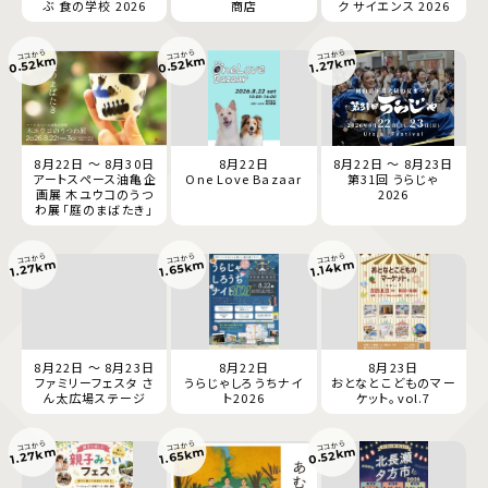
ぶ 食の学校 2026
商店
ク サイエンス 2026
ココから
ココから
ココから
0.52km
0.52km
1.27km
8月22日 ～ 8月30日
8月22日
8月22日 ～ 8月23日
アートスペース油亀企
One Love Bazaar
第31回 うらじゃ
画展 木ユウコのうつ
2026
わ展「庭のまばたき」
ココから
ココから
ココから
1.27km
1.65km
1.14km
8月22日 ～ 8月23日
8月22日
8月23日
ファミリーフェスタ さ
うらじゃしろうちナイ
おとなとこどものマー
ん太広場ステージ
ト2026
ケット。vol.7
ココから
ココから
ココから
0.52km
1.27km
1.65km