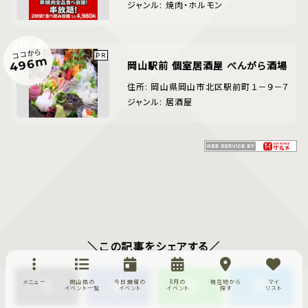
ジャンル: 焼肉・ホルモン
ココから
496m
岡山駅前 個室居酒屋 べんがら酒場
住所: 岡山県岡山市北区駅前町１－９－７
ジャンル: 居酒屋
＼この記事をシェアする／
メニュー
岡山県の
今日開催の
8月の
現在地から
マイ
イベント一覧
イベント
イベント
探す
リスト