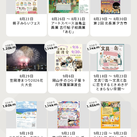
8月23日
8月26日 ～ 8月31日
8月29日 ～ 8月30日
親子みらいフェス
アートスペース油亀企
第２回 北長瀬夕方市
画展 吉行鮎子絵画展
「あむ」
ココから
ココから
ココから
1.20km
1.14km
1.14km
8月29日
9月6日
9月18日 ～ 9月23日
笠岡港まつり2026花
岡山手のひら子猫 9
文具♡缶～文具と缶
火大会
月保護猫譲渡会
に恋をするときめきが
とまらない空間～
ココから
ココから
ココから
1.60km
1.65km
1.14km
9月19日
9月21日
9月22日 ～ 9月23日