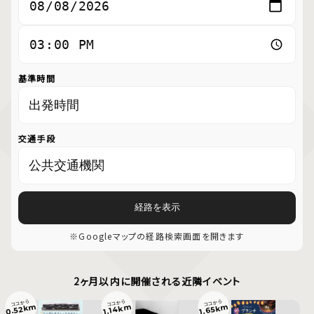
基準時間
交通手段
経路を表示
※Googleマップの経路検索画面を開きます
2ヶ月以内に開催される近隣イベント
ココから
ココから
ココから
0.52km
1.65km
1.14km