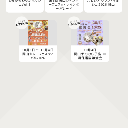
ひろがるわっかマルシ
第6回 岡山レインボ
ルピシア グラン・マル
ェVol.5
ーフェスタ・レインボ
シェ 2026 岡山
ーパレード
ココから
ココから
1.27km
1.65km
10月3日 ～ 10月4日
10月4日
岡山カレーフェスティ
岡山手のひら子猫 10
バル2026
月保護猫譲渡会