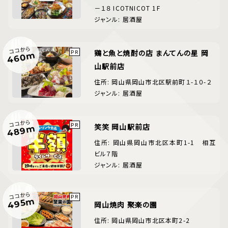
－１８ ICOTNICOT 1F
ジャンル: 居酒屋
ココから
鶏と魚と焼酎の店 まんてんの星 岡
460m
山駅前店
住所: 岡山県岡山市北区駅前町１-１０-２
ジャンル: 居酒屋
ココから
笑笑 岡山駅前店
489m
住所: 岡山県岡山市北区本町1-1 相互
ビル７階
ジャンル: 居酒屋
ココから
495m
岡山焼肉 聚楽の園
住所: 岡山県岡山市北区本町2-2