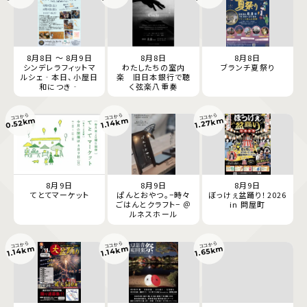
8月8日 ～ 8月9日
8月8日
8月8日
シンデレラフィットマ
わたしたちの室内
ブランチ夏祭り
ルシェ‐本日、小屋日
楽 旧日本銀行で聴
和につき‐
く弦楽八重奏
ココから
ココから
ココから
0.52km
1.27km
1.14km
8月9日
8月9日
8月9日
てとてマーケット
ぱんとおやつ。−時々
ぼっけぇ盆踊り！2026
ごはんとクラフト− ＠
in 問屋町
ルネスホール
ココから
ココから
ココから
1.65km
1.14km
1.14km