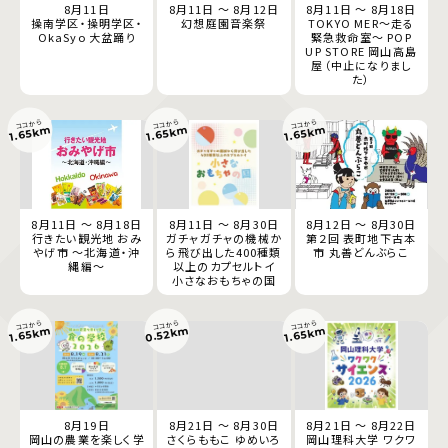
8月11日
8月11日 ～ 8月12日
8月11日 ～ 8月18日
操南学区・操明学区・
幻想庭園音楽祭
TOKYO MER～走る
OkaSyo 大盆踊り
緊急救命室～ POP
UP STORE 岡山高島
屋（中止になりまし
た）
ココから
ココから
ココから
1.65km
1.65km
1.65km
8月11日 ～ 8月18日
8月11日 ～ 8月30日
8月12日 ～ 8月30日
行きたい観光地 おみ
ガチャガチャの機械か
第２回 表町地下古本
やげ市 ～北海道・沖
ら飛び出した400種類
市 丸善どんぶらこ
縄編～
以上のカプセルトイ
小さなおもちゃの国
ココから
ココから
ココから
0.52km
1.65km
1.65km
8月19日
8月21日 ～ 8月30日
8月21日 ～ 8月22日
岡山の農業を楽しく学
さくらももこ ゆめいろ
岡山理科大学 ワクワ