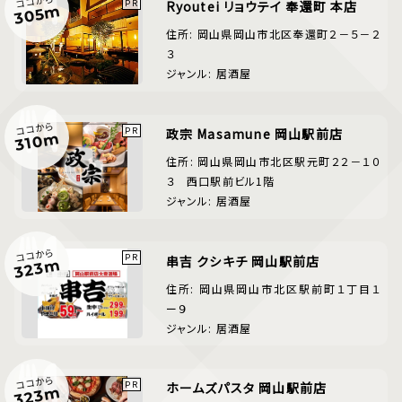
ココから
Ryoutei リョウテイ 奉還町 本店
305m
住所: 岡山県岡山市北区奉還町２－５－２
３
ジャンル: 居酒屋
ココから
政宗 Masamune 岡山駅前店
310m
住所: 岡山県岡山市北区駅元町２２－１０
３ 西口駅前ビル1階
ジャンル: 居酒屋
ココから
串吉 クシキチ 岡山駅前店
323m
住所: 岡山県岡山市北区駅前町１丁目１
ー９
ジャンル: 居酒屋
ココから
ホームズパスタ 岡山駅前店
323m