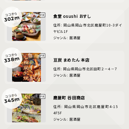
ココから
食堂 osushi おすし
302m
住所: 岡山県岡山市北区磨屋町10-3ダイ
ヤビル1F
ジャンル: 居酒屋
ココから
338m
豆炭 まめたん 本店
住所: 岡山県岡山市北区田町２－４－７
ジャンル: 居酒屋
ココから
磨屋町 谷田商店
345m
住所: 岡山県岡山市北区磨屋町4-15
4F5F
ジャンル: 居酒屋