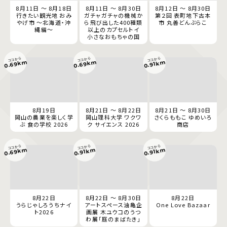
8月11日 ～ 8月18日
8月11日 ～ 8月30日
8月12日 ～ 8月30日
行きたい観光地 おみ
ガチャガチャの機械か
第２回 表町地下古本
やげ市 ～北海道・沖
ら飛び出した400種類
市 丸善どんぶらこ
縄編～
以上のカプセルトイ
小さなおもちゃの国
ココから
ココから
ココから
0.69km
0.69km
0.91km
8月19日
8月21日 ～ 8月22日
8月21日 ～ 8月30日
岡山の農業を楽しく学
岡山理科大学 ワクワ
さくらももこ ゆめいろ
ぶ 食の学校 2026
ク サイエンス 2026
商店
ココから
ココから
ココから
0.69km
0.91km
0.91km
8月22日
8月22日 ～ 8月30日
8月22日
うらじゃしろうちナイ
アートスペース油亀企
One Love Bazaar
ト2026
画展 木ユウコのうつ
わ展「庭のまばたき」