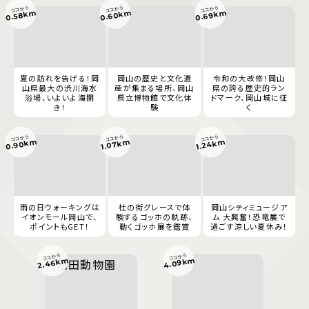
ココから
ココから
ココから
0.60km
0.69km
0.58km
夏の訪れを告げる！岡
岡山の歴史と文化遺
令和の大改修！岡山
山県最大の渋川海水
産が集まる場所、岡山
県の誇る歴史的ラン
浴場、いよいよ海開
県立博物館で文化体
ドマーク、岡山城に征
き！
験
く
ココから
ココから
ココから
0.90km
1.07km
1.24km
雨の日ウォーキングは
杜の街グレースで体
岡山シティミュージア
イオンモール岡山で、
験するゴッホの軌跡、
ム 大興奮！恐竜展で
ポイントもGET！
動くゴッホ展を鑑賞
過ごす涼しい夏休み！
ココから
ココから
4.09km
2.46km