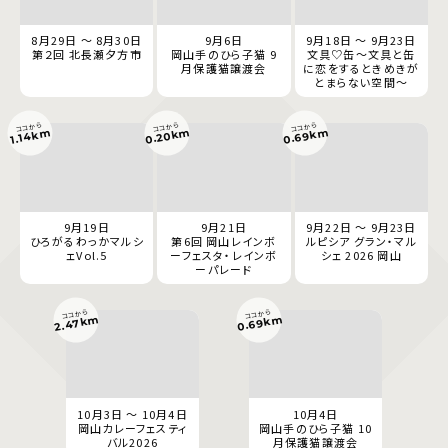
8月29日 ～ 8月30日
9月6日
9月18日 ～ 9月23日
第２回 北長瀬夕方市
岡山手のひら子猫 9
文具♡缶～文具と缶
月保護猫譲渡会
に恋をするときめきが
とまらない空間～
ココから
ココから
ココから
0.69km
0.20km
1.14km
9月19日
9月21日
9月22日 ～ 9月23日
ひろがるわっかマルシ
第6回 岡山レインボ
ルピシア グラン・マル
ェVol.5
ーフェスタ・レインボ
シェ 2026 岡山
ーパレード
ココから
ココから
0.69km
2.47km
10月3日 ～ 10月4日
10月4日
岡山カレーフェスティ
岡山手のひら子猫 10
バル2026
月保護猫譲渡会