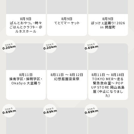
8月9日
8月9日
8月9日
ぱんとおやつ。−時々
てとてマーケット
ぼっけぇ盆踊り！2026
ごはんとクラフト− ＠
in 問屋町
ルネスホール
ココから
ココから
ココから
0.69km
0.20km
0.20km
8月11日
8月11日 ～ 8月12日
8月11日 ～ 8月18日
操南学区・操明学区・
幻想庭園音楽祭
TOKYO MER～走る
OkaSyo 大盆踊り
緊急救命室～ POP
UP STORE 岡山高島
屋（中止になりまし
た）
ココから
ココから
ココから
0.69km
0.69km
0.69km