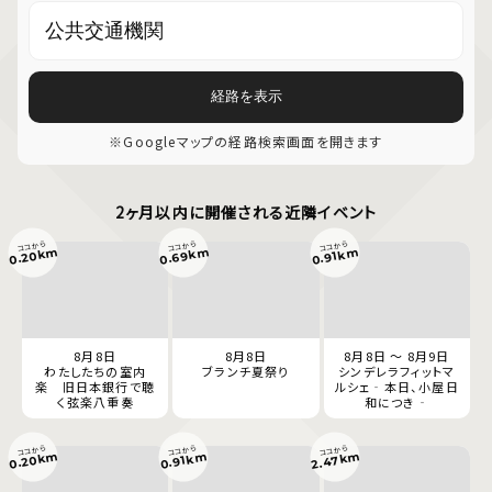
経路を表示
※Googleマップの経路検索画面を開きます
2ヶ月以内に開催される近隣イベント
ココから
ココから
ココから
0.69km
0.20km
0.91km
8月8日
8月8日
8月8日 ～ 8月9日
わたしたちの室内
ブランチ夏祭り
シンデレラフィットマ
楽 旧日本銀行で聴
ルシェ‐本日、小屋日
く弦楽八重奏
和につき‐
ココから
ココから
ココから
0.20km
2.47km
0.91km