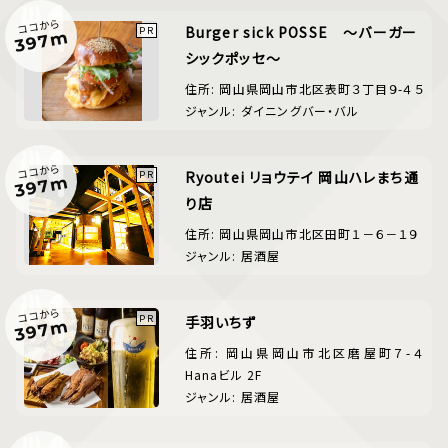
ココから
Burger sick POSSE ～バーガー
397m
シックポッセ～
住所: 岡山県岡山市北区表町３丁目９-４５
ジャンル: ダイニングバー・バル
ココから
Ryoutei リョウテイ 岡山ハレまち通
397m
り店
住所: 岡山県岡山市北区田町１－６－１９
ジャンル: 居酒屋
ココから
手羽いちず
397m
住所: 岡山県岡山市北区磨屋町７-４
Hanaビル 2F
ジャンル: 居酒屋