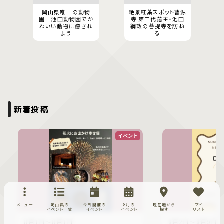
岡山県唯一の動物
絶景紅葉スポット曹源
園 池田動物園でか
寺 第二代藩主・池田
わいい動物に癒され
綱政の菩提寺を訪ね
よう
る
新着投稿
イベント
メニュー
岡山県の
今日開催の
8月の
現在地から
マイ
イベント一覧
イベント
イベント
探す
リスト
8月1日〜8月1日
8月2日〜8月9日