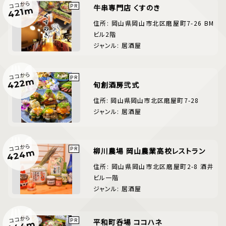
ココから
牛串専門店 くすのき
421m
住所: 岡山県岡山市北区磨屋町7-26 BM
ビル2階
ジャンル: 居酒屋
ココから
422m
旬創酒房弐式
住所: 岡山県岡山市北区磨屋町7-28
ジャンル: 居酒屋
ココから
柳川農場 岡山農業高校レストラン
424m
住所: 岡山県岡山市北区磨屋町2-8 酒井
ビル一階
ジャンル: 居酒屋
ココから
平和町呑場 ココハネ