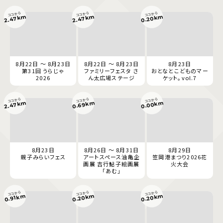
ココから
ココから
ココから
2.47km
2.47km
0.20km
8月22日 ～ 8月23日
8月22日 ～ 8月23日
8月23日
第31回 うらじゃ
ファミリーフェスタ さ
おとなとこどものマー
2026
ん太広場ステージ
ケット。vol.7
ココから
ココから
ココから
0.69km
0.00km
2.47km
8月23日
8月26日 ～ 8月31日
8月29日
親子みらいフェス
アートスペース油亀企
笠岡港まつり2026花
画展 吉行鮎子絵画展
火大会
「あむ」
ココから
ココから
ココから
0.20km
0.20km
0.91km